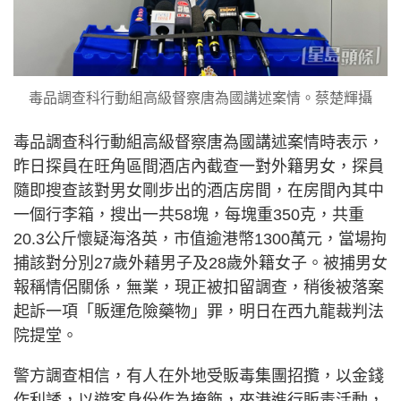
毒品調查科行動組高級督察唐為國講述案情。蔡楚輝攝
毒品調查科行動組高級督察唐為國講述案情時表示，
昨日探員在旺角區間酒店內截查一對外籍男女，探員
隨即搜查該對男女剛步出的酒店房間，在房間內其中
一個行李箱，搜出一共58塊，每塊重350克，共重
20.3公斤懷疑海洛英，市值逾港幣1300萬元，當場拘
捕該對分別27歲外藉男子及28歲外籍女子。被捕男女
報稱情侶關係，無業，現正被扣留調查，稍後被落案
起訴一項「販運危險藥物」罪，明日在西九龍裁判法
院提堂。
警方調查相信，有人在外地受販毒集團招攬，以金錢
作利誘，以遊客身份作為掩飾，來港進行販毒活動，