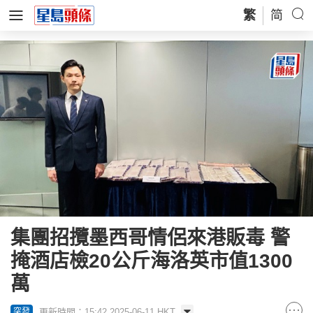
繁
简
集團招攬墨西哥情侶來港販毒 警
掩酒店檢20公斤海洛英市值1300
萬
更新時間：15:42 2025-06-11 HKT
突發