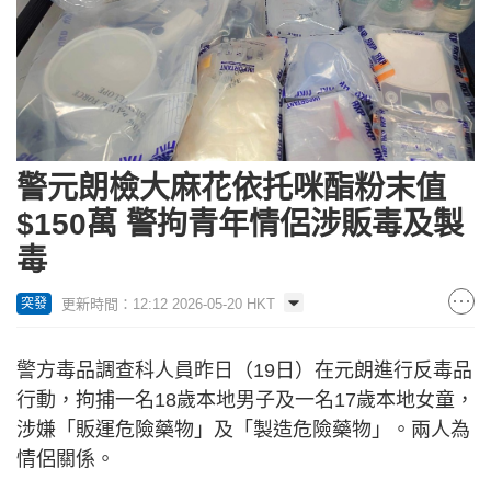
警元朗檢大麻花依托咪酯粉末值
$150萬 警拘青年情侶涉販毒及製
毒
更新時間：12:12 2026-05-20 HKT
突發
警方毒品調查科人員昨日（19日）在元朗進行反毒品
行動，拘捕一名18歲本地男子及一名17歲本地女童，
涉嫌「販運危險藥物」及「製造危險藥物」。兩人為
情侶關係。