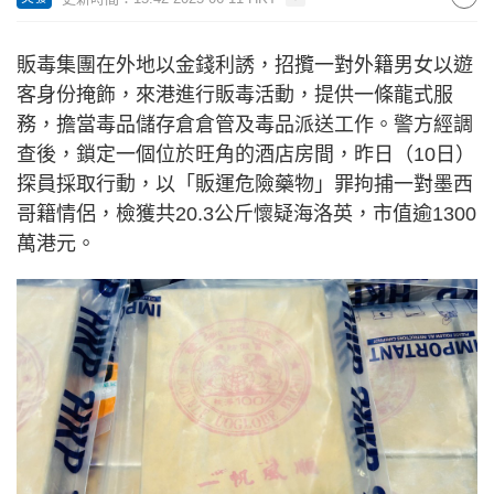
販毒集團在外地以金錢利誘，招攬一對外籍男女以遊
客身份掩飾，來港進行販毒活動，提供一條龍式服
務，擔當毒品儲存倉倉管及毒品派送工作。警方經調
查後，鎖定一個位於旺角的酒店房間，昨日（10日）
探員採取行動，以「販運危險藥物」罪拘捕一對墨西
哥籍情侶，檢獲共20.3公斤懷疑海洛英，市值逾1300
萬港元。