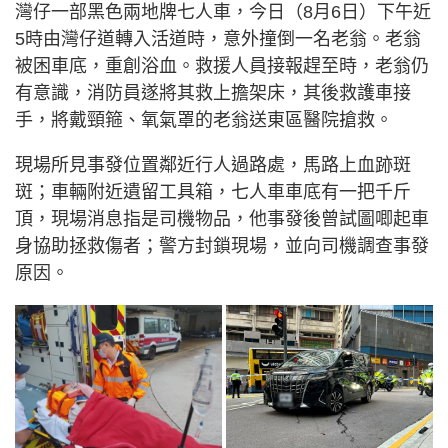
灣仔一部黑色兩地牌七人車，今日（8月6日）下午近
5時由灣仔道轉入活道時，意外撞倒一名老翁。老翁
被困車底，重創浴血。救援人員接報趕至時，老翁仍
有意識，消防員遂將其救上擔架床，其後救護車接
手，將戴頸箍、氧氣罩的老翁送東區醫院搶救。
現場所見事發位置鄰近行人過路處，馬路上血跡斑
斑；車輛附近遺留工具箱，七人車車底有一把千斤
頂，現場消息指是司機物品，他事發後曾試圖唧起車
身協助拯救傷者；警方封鎖現場，並向司機調查事發
原因。