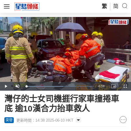
繁
简
Remaining
-
0:58
Loaded
:
Play
Unmute
Picture-
Full
56.43%
in-
Picture
Time
灣仔的士女司機捱行家車撞捲車
底 逾10漢合力抬車救人
更新時間：14:38 2025-06-10 HKT
突發