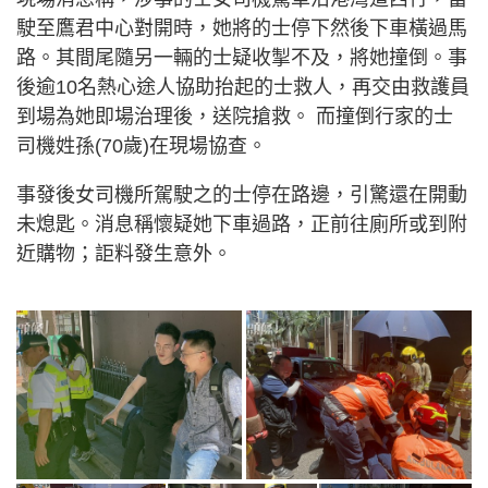
駛至鷹君中心對開時，她將的士停下然後下車橫過馬
路。其間尾隨另一輛的士疑收掣不及，將她撞倒。事
後逾10名熱心途人協助抬起的士救人，再交由救護員
到場為她即場治理後，送院搶救。 而撞倒行家的士
司機姓孫(70歲)在現場協查。
事發後女司機所駕駛之的士停在路邊，引驚還在開動
未熄匙。消息稱懷疑她下車過路，正前往廁所或到附
近購物；詎料發生意外。