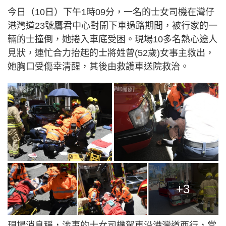
今日（10日）下午1時09分，一名的士女司機在灣仔
港灣道23號鷹君中心對開下車過路期間，被行家的一
輛的士撞倒，她捲入車底受困。現場10多名熱心途人
見狀，連忙合力抬起的士將姓曾(52歲)女事主救出，
她胸口受傷幸清醒，其後由救護車送院救治。
+3
現場消息稱，涉事的士女司機駕車沿港灣道西行，當