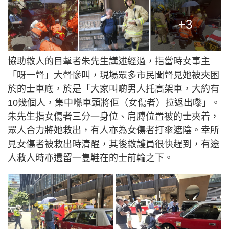
+3
協助救人的目擊者朱先生講述經過，指當時女事主
「呀一聲」大聲慘叫，現場眾多市民聞聲見她被夾困
於的士車底，於是「大家叫啲男人托高架車，大約有
10幾個人，集中喺車頭將佢（女傷者）拉返出嚟」。
朱先生指女傷者三分一身位、肩膊位置被的士夾着，
眾人合力將她救出，有人亦為女傷者打傘遮陰。幸所
見女傷者被救出時清醒，其後救護員很快趕到，有途
人救人時亦遺留一隻鞋在的士前輪之下。