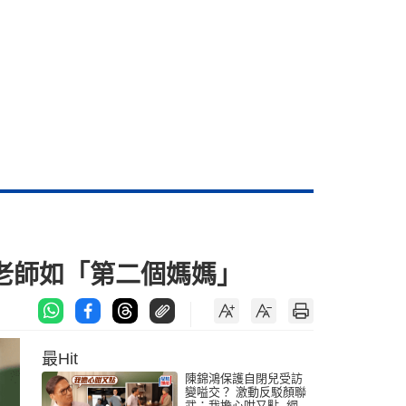
稱老師如「第二個媽媽」
最Hit
陳錦鴻保護自閉兒受訪
變嗌交？ 激動反駁顏聯
武：我擔心咁又點 網民