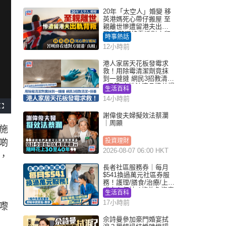
20年「太空人」婚變 移
英港媽死心帶仔搬屋 至
親離世慘遭留港夫出軌
背叛 苦嘆終看透對方留
時事熱話
港「真相」｜Juicy叮
12小時前
港人家居天花板發霉求
救！用除霉清潔劑竟抹
到一撻撻 網民3招教清潔
+保養 本地油漆品牌曾提
生活百科
醒勿用1物防變色
14小時前
F
u
謝偉俊夫婦擬效法蔡瀾
l
｜周顯
l
施
s
c
r
投資理財
啲
e
e
2026-08-07 06:00 HKT
n
，
長者社區服務券｜每月
$541換過萬元社區券服
務！護理/膳食/治療/上門
或中心任揀 1條件免資產
生活百科
審查（附申請資格及教
17小時前
嚟
學）
佘詩曼參加豪門婚宴拭