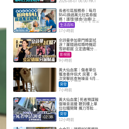
2026-08-07 06:00 HKT
長者社區服務券｜每月
$541換過萬元社區券服
務！護理/膳食/治療/上門
或中心任揀 1條件免資產
生活百科
審查（附申請資格及教
17小時前
學）
佘詩曼參加豪門婚宴拭
淚？屢錯過結婚時機認
雪卵都遲 立定遺囑分派
財產
影視圈
9小時前
黃大仙血案｜傷者單位
獲准養伴侶犬 房署：多
次突擊巡查無噪音 6月批
死者邨內調遷
突發
7小時前
黃大仙血案│死者預謀報
復噪音滋擾 聽到樓上單
位拉鐵閘聲 攜刀等𨋢伏
擊傷者
突發
02:38
12小時前