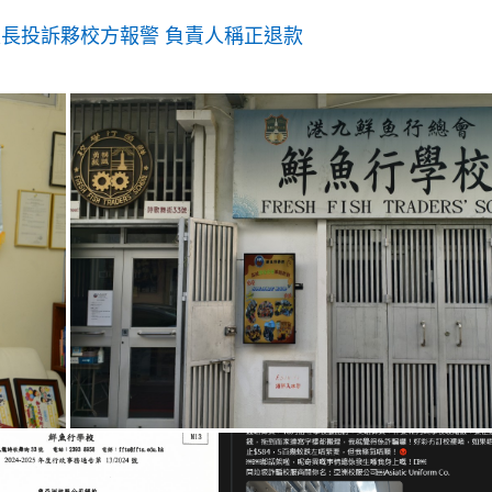
g
家長投訴夥校方報警 負責人稱正退款
T
i
m
e