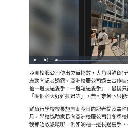
L
P
U
o
l
n
a
a
m
d
y
u
亞洲校服公司傳出欠貨拖數，大角咀鮮魚行
e
t
d
e
:
志勁向記者透露，亞洲校服公司過去合作自
3
2
.
袖一邊長過隻手，一邊短過隻手」，最後只
7
8
「呢個冬天好難捱過咗」，無可奈何下只能
%
鮮魚行學校校長施志勁今日向記者提及事件
月，學校協助家長向亞洲校服公司訂冬季校
我都唔敢派嘅嘢，例如啲袖一邊長過隻手，