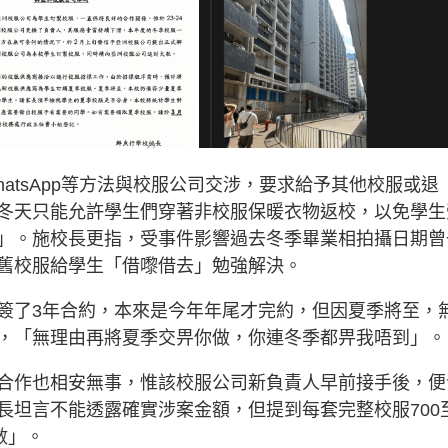
atsApp等方法與校服公司交涉，要求給予其他校服或退
冬天只能允許學生們穿著非校服保暖衣物返校，以免學生
」。施校長更指，受事件影響過去冬季畢業相拍攝日期曾
舊校服給學生「借嚟借去」勉強解決。
簽了3年合約，本來是今年年尾才完約，但因夏季將至，
，「無理由再將夏季交畀你做，你連冬季都畀我唔到」。
合作也相安無事，惟該校服公司新負責人早前接手後，便
長坦言不能透露確實涉案金額，但提到每套完整校服700
數」。