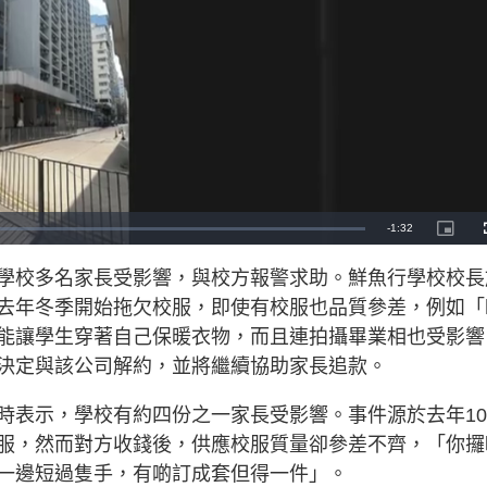
R
-
1:32
P
i
c
e
t
學校多名家長受影響，與校方報警求助。鮮魚行學校校長
u
r
m
e
去年冬季開始拖欠校服，即使有校服也品質參差，例如「
-
i
a
n
能讓學生穿著自己保暖衣物，而且連拍攝畢業相也受影響
-
P
i
決定與該公司解約，並將繼續協助家長追款。
i
c
t
n
u
r
時表示，學校有約四份之一家長受影響。事件源於去年10
e
i
服，然而對方收錢後，供應校服質量卻參差不齊，「你攞
n
一邊短過隻手，有啲訂成套但得一件」。