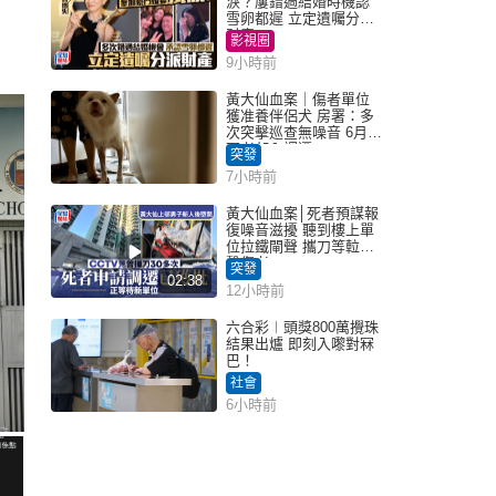
淚？屢錯過結婚時機認
雪卵都遲 立定遺囑分派
財產
影視圈
9小時前
黃大仙血案｜傷者單位
獲准養伴侶犬 房署：多
次突擊巡查無噪音 6月批
死者邨內調遷
突發
7小時前
黃大仙血案│死者預謀報
復噪音滋擾 聽到樓上單
位拉鐵閘聲 攜刀等𨋢伏
擊傷者
突發
02:38
12小時前
六合彩︱頭獎800萬攪珠
結果出爐 即刻入嚟對冧
巴！
社會
6小時前