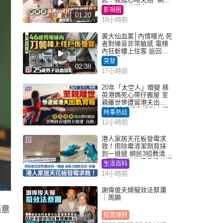
批主持咄咄逼人
影視圈
01:20
18小時前
黃大仙血案│內情曝光 死
者對噪音非常敏感 電梯
內狂斬樓上住客 返回住
所墮樓亡
突發
02:38
17小時前
20年「太空人」婚變 移
英港媽死心帶仔搬屋 至
親離世慘遭留港夫出軌
背叛 苦嘆終看透對方留
時事熱話
港「真相」｜Juicy叮
12小時前
港人家居天花板發霉求
救！用除霉清潔劑竟抹
到一撻撻 網民3招教清潔
+保養 本地油漆品牌曾提
生活百科
醒勿用1物防變色
14小時前
謝偉俊夫婦擬效法蔡瀾
｜周顯
滿意
投資理財