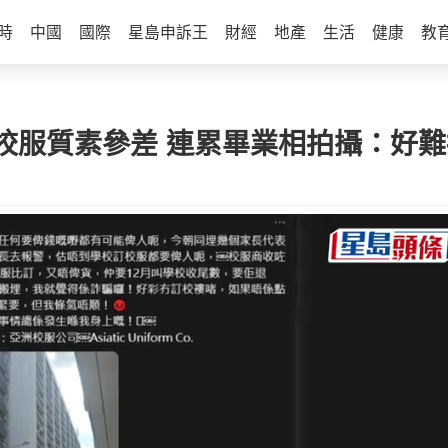
時
中國
國際
星島申訴王
財經
地產
生活
健康
教
校服質素參差 連累畢業相拍攝：好難