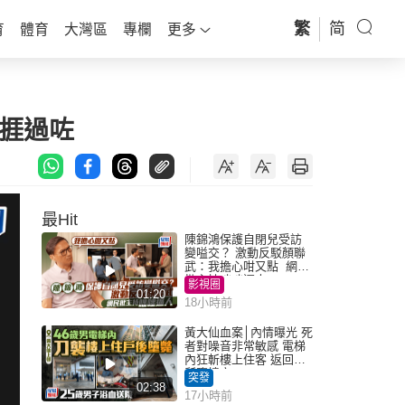
繁
简
育
體育
大灣區
專欄
更多
捱過咗
最Hit
陳錦鴻保護自閉兒受訪
變嗌交？ 激動反駁顏聯
武：我擔心咁又點 網民
批主持咄咄逼人
影視圈
01:20
18小時前
黃大仙血案│內情曝光 死
者對噪音非常敏感 電梯
內狂斬樓上住客 返回住
所墮樓亡
突發
02:38
17小時前