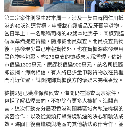
第二宗案件則發生於本周一，涉及一隻由韓國仁川抵
港的40呎海運貨櫃，申報載有護膚品及牙膏等貨物。
當日早上，一名報稱司機的42歲本地男子，同樣到達
碼頭準備提走貨櫃，隨即被關員截查。關員檢查貨物
後，除發現少量已申報貨物外，也在貨櫃深處發現用
黑色物料包裹、約278萬支的懷疑未完稅香煙，估計
市值達1300萬元，應課稅值達900萬元，該名司機隨
即被捕。海關相信，有人將已少量申報貨物放在貨櫃
門附近位置，試圖掩飾貨櫃後方的懷疑未完稅香煙。
被捕3男已獲准保釋候查，海關仍在追查兩宗案件，
包括了解私煙去向，不排除有更多人被捕。海關直
言，這次行動充分展現香港海關與區域內執法機構的
緊密合作，以及從源頭打擊跨境私煙的決心和執法成
效。海關日後會繼續與地區的其他執法夥伴合作，並