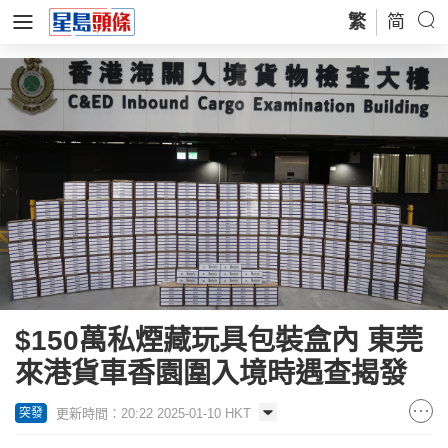
繁
简
$150萬私煙藏玩具包裝盒內 東莞
來港貨車香園圍入境時遇查揭發
更新時間：20:22 2025-01-10 HKT
突發