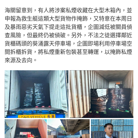
海關留意到，有人將涉案私煙收藏在大型木箱內，並
申報為救生艇這類大型貨物作掩飾，又特意在本周日
及暴雨惡劣天氣下提走這批貨櫃，企圖減低被關員偵
查風險，但最終仍被偵破。另外，不法之徒選擇鄰近
貨櫃碼頭的葵涌露天停車場，企圖即場利用停車場空
間拆櫃拆貨，將私煙重新包裝甚至轉運，以掩飾私煙
來源及去向。