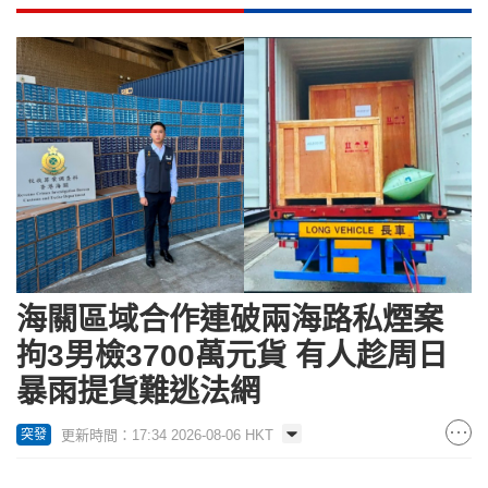
海關區域合作連破兩海路私煙案
拘3男檢3700萬元貨 有人趁周日
暴雨提貨難逃法網
更新時間：17:34 2026-08-06 HKT
突發