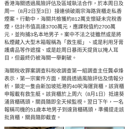
香港海關透過風險評估及區域執法合作，於本周日及
周一（8月2日至3日）接連偵破兩宗海路貨櫃走私香
煙案。行動中，海關共檢獲約812萬支懷疑未完稅香
煙，估計市值高達3700萬元，應課稅值約2700萬
元，並拘捕3名本地男子。案中不法之徒雖然或是將
私煙藏入大型木箱報稱為「救生艇」、或是利用牙膏
護膚品等作遮擋、或是趁周日暴雨天提貨以掩人耳
目，但最終仍被海關一舉剿破。
海關稅收罪案調查科稅收調查第一組調查主任龔卓烽
表示，第一宗案件方面，關員透過風險評估及情報分
析，鎖定一隻由新加坡抵港的40呎海運貨櫃，該貨櫃
申報載有救生艇。該貨櫃於上周六（8月1日）抵達葵
涌貨櫃碼頭，關員隨即全天候監視。翌日下午，一名
報稱司機的51歲本地男子到達貨櫃碼頭，準備提走該
批貨櫃，關員隨即截查。