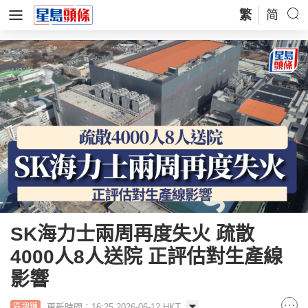
繁
简
SK海力士兩周再度失火 疏散
4000人8人送院 正評估對生產線
影響
更新時間：16:25 2026-06-12 HKT
區塊鏈