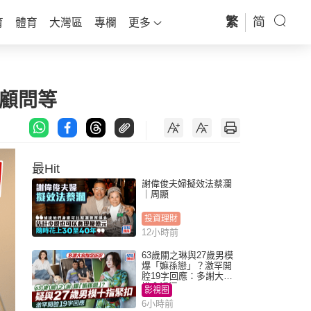
繁
简
育
體育
大灣區
專欄
更多
顧問等
最Hit
謝偉俊夫婦擬效法蔡瀾
｜周顯
投資理財
12小時前
63歲關之琳與27歲男模
爆「嫲孫戀」？激罕開
腔19字回應：多謝大家
掛念近況
影視圈
6小時前