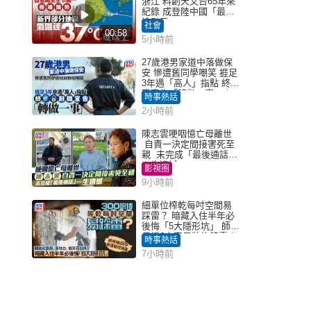
浙江 料創天文台65年來
紀錄 成登陸中國「最長
途颱風」
社會
00:58
5小時前
27歲港男家道中落做保
安 慘遭舊同學嘲笑 捱足
3年遇「高人」指點 終辭
職宣告「轉做一事」｜
時事熱話
Juicy叮
2小時前
陳志雲哽咽憶亡母離世
自責一決定間接害死至
親 未完成「最後通話」
一生遺憾
影視圈
9小時前
細單位榨乾每吋空間易
踩雷？ 暗藏入住半年必
後悔「5大隱形坑」 師傅
傳授6字家居裝修錦囊｜
時事熱話
Juicy叮
7小時前