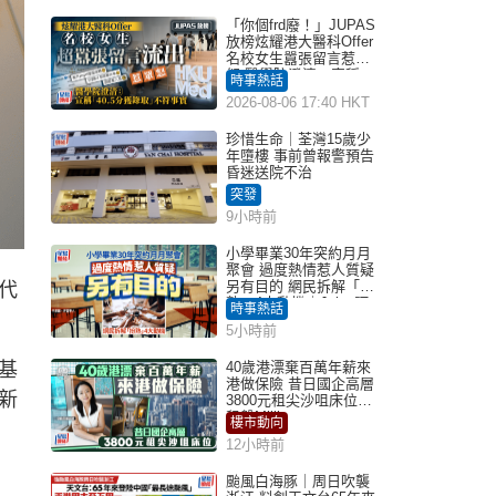
「你個frd廢！」JUPAS
放榜炫耀港大醫科Offer
名校女生囂張留言惹眾
怒 醫學院澄清：宣稱
時事熱話
「40.5分獲錄取」不符事
2026-08-06 17:40 HKT
實｜Juicy叮
珍惜生命｜荃灣15歲少
年墮樓 事前曾報警預告
昏迷送院不治
突發
9小時前
小學畢業30年突約月月
聚會 過度熱情惹人質疑
另有目的 網民拆解「扮
代
熟」4大動機｜Juicy叮
時事熱話
5小時前
基
40歲港漂棄百萬年薪來
港做保險 昔日國企高層
新
3800元租尖沙咀床位｜
租盤Million
樓市動向
12小時前
颱風白海豚｜周日吹襲