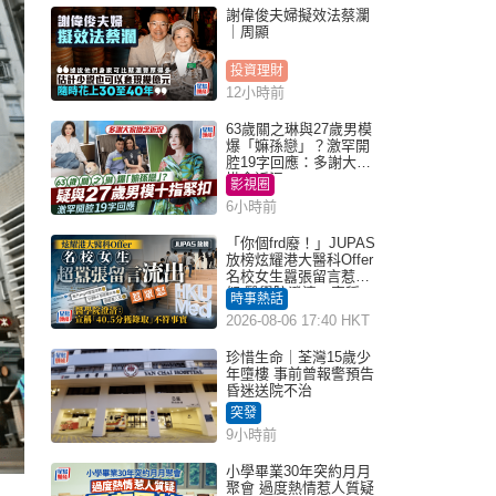
謝偉俊夫婦擬效法蔡瀾
｜周顯
投資理財
12小時前
63歲關之琳與27歲男模
爆「嫲孫戀」？激罕開
腔19字回應：多謝大家
掛念近況
影視圈
6小時前
「你個frd廢！」JUPAS
放榜炫耀港大醫科Offer
名校女生囂張留言惹眾
怒 醫學院澄清：宣稱
時事熱話
「40.5分獲錄取」不符事
2026-08-06 17:40 HKT
實｜Juicy叮
珍惜生命｜荃灣15歲少
年墮樓 事前曾報警預告
昏迷送院不治
突發
9小時前
小學畢業30年突約月月
聚會 過度熱情惹人質疑