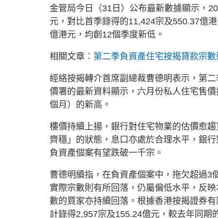
金管局今日（31日）公布最新數據顯示，202
元，對比首季錄得的11,424宗及550.37億港
億港元，均創12個季度新低。
相關文章：
第二季負資產住宅按揭貸款宗數逾4
經絡按揭轉介首席副總裁曹德明表示，第二
價署的最新資料顯示，六月份私人住宅售價指數
個月）的新高。
樓價持續上揚，銀行對住宅物業的估價愈趨
齊穩」的狀態，息口亦處於合理水平，銀行
負資產個案有望跌破一千宗。
曹德明續指，在負資產個案中，拖欠超過3個
實際宗數則有所回落，仍屬偏低水平，反映
數的買家亦持續回落。根據香港按揭證券有
計錄得2,957宗及155.24億元，較去年同期的