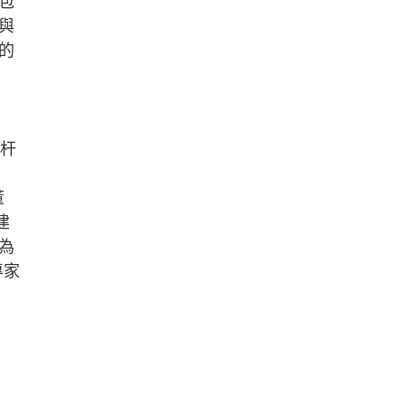
包
並與
的
標杆
董
建
為
專家