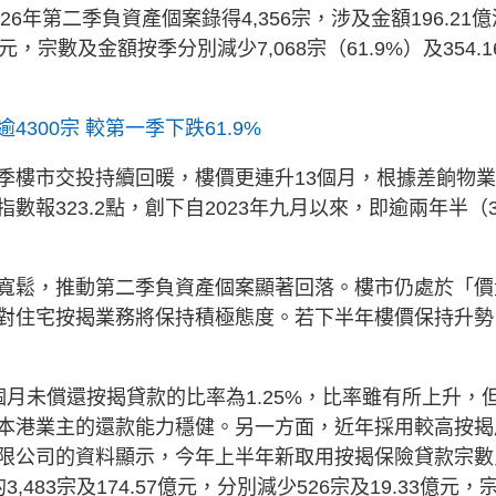
6年第二季負資產個案錄得4,356宗，涉及金額196.21億
元，宗數及金額按季分別減少7,068宗（61.9%）及354.1
300宗 較第一季下跌61.9%
季樓市交投持續回暖，樓價更連升13個月，根據差餉物
報323.2點，創下自2023年九月以來，即逾兩年半（3
寬鬆，推動第二季負資產個案顯著回落。樓市仍處於「價
對住宅按揭業務將保持積極態度。若下半年樓價保持升勢
月未償還按揭貸款的比率為1.25%，比率雖有所上升，
本港業主的還款能力穩健。另一方面，近年採用較高按揭
限公司的資料顯示，今年上半年新取用按揭保險貸款宗數
3,483宗及174.57億元，分別減少526宗及19.33億元，