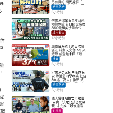
另有目的 網民拆解「扮
港
熟」4大動機｜Juicy叮
時事熱話
6
5小時前
40歲港漂棄百萬年薪來
港做保險 昔日國企高層
3800元租尖沙咀床位｜
租盤Million
樓市動向
12小時前
業估
颱風白海豚｜周日吹襲
3
浙江 料創天文台65年來
紀錄 成登陸中國「最長
途颱風」
社會
00:58
5小時前
量
，
27歲港男家道中落做保
安 慘遭舊同學嘲笑 捱足
3年遇「高人」指點 終辭
職宣告「轉做一事」｜
時事熱話
Juicy叮
但
2小時前
成
陳志雲哽咽憶亡母離世
自責一決定間接害死至
累
親 未完成「最後通話」
一生遺憾
宗數
影視圈