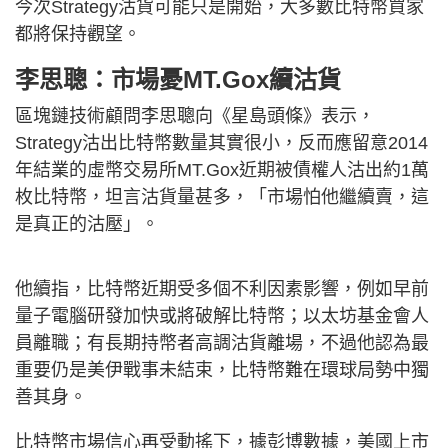
今次Strategy沽貨可能只是開始，大多數比特幣買家
都將保持觀望。
李思聰：市場憂MT.Gox續沽貨
區塊鏈技術顧問李思聰向《星島頭條》表示，
Strategy沽出比特幣數量其實很小，反而應留意2014
年結業的虛幣交易所MT.Gox近期被債權人沽出約1萬
枚比特幣，坦言沽貨量甚多，「市場怕他繼續賣，這
是真正的沽壓」。
他續指，比特幣近期受多個不利因素影響，例如早前
量子電腦研發加快或將破解比特幣；以太坊基金會人
員離職；有長期持幣者高調沽貨離場，不過他認為最
重要仍是美伊戰事未結束，比特幣難在環球局勢中獨
善其身。
比特幣市場信心再受動搖下，據彭博數據，美國上市