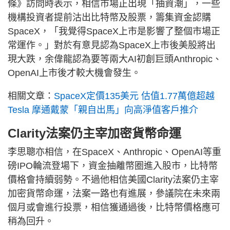
條》訪問時表示，相信市場正出現「抽資潮」，一些
機構投資者提前沽出比特幣及股票，籌集資金認購
SpaceX，「我覺得SpaceX上市是影響了整個市場正
常運作。」對於有意見認為SpaceX上市後美股將出
現大跌，余偉龍認為要等兩大AI初創巨頭Anthropic、
OpenAI上市後才較大機會發生。
相關文章：
SpaceX定價135美元 估值1.77萬億超越
Tesla 摩通戴蒙「親自出馬」向高淨值客戶推介
Clarity法案仍主宰加密貨幣命運
李思聰亦相信，在SpaceX、Anthropic、OpenAI等重
磅IPO輪流登場下，資金抽離幣圈進入股市，比特幣
價格會持續弱勢。不過他相信美國Clarity法案仍主宰
加密貨幣命運，法案一路也有進展，參議院在未來兩
個月或會進行投票，相信獲通過後，比特幣價格應可
稍為回升。