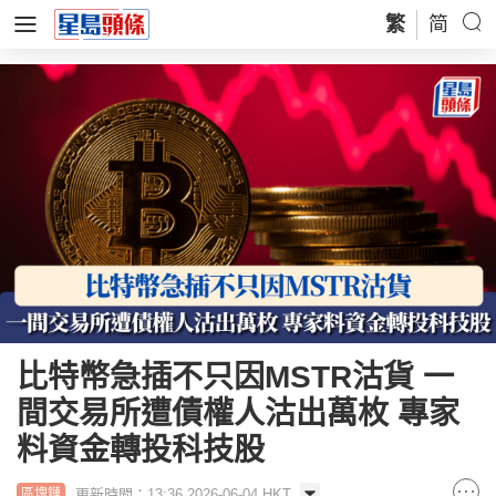
繁
简
比特幣急插不只因MSTR沽貨 一
間交易所遭債權人沽出萬枚 專家
料資金轉投科技股
更新時間：13:36 2026-06-04 HKT
區塊鏈