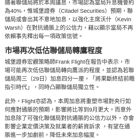
隨著聯儲局將於本周議息，市場認為當局升息機會約
為40%，惟城堡證券（Citadel Securities）預期，聯
儲局或會出其不意地加息，以強化主席沃什（Kevin
Warsh）在對抗通脹上的公信力，藉以顯示當局不再
依賴事先釋出每一項政策信號。
市場再次低估聯儲局轉鷹程度
城堡證券宏觀策略師Frank Flight在報告中表示，市
場可能再次低估聯儲局轉向鷹派的程度，並認為若聯
儲局周三（29日）加息四分一厘，「將果斷終結前瞻
指引時代」，同時凸顯聯儲局獨立性。
此外，Flight亦認為，本周加息將重塑市場對央行如
何應對通脹的預期，影響將比等到9月更大。而意外
加息除了可強化聯儲局對抗通脹的公信力以外，亦會
影響企業定價決策及就業者的薪資訴求 ，有望在通
脹進一步加劇前，降低未來加息幅度。