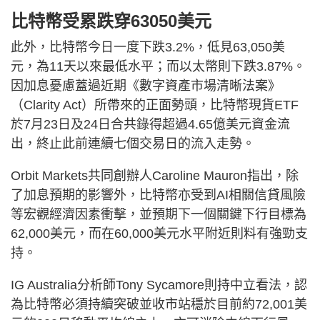
比特幣受累跌穿63050美元
此外，比特幣今日一度下跌3.2%，低見63,050美
元，為11天以來最低水平；而以太幣則下跌3.87%。
因加息憂慮蓋過近期《數字資產市場清晰法案》
（Clarity Act）所帶來的正面勢頭，比特幣現貨ETF
於7月23日及24日合共錄得超過4.65億美元資金流
出，終止此前連續七個交易日的流入走勢。
Orbit Markets共同創辦人Caroline Mauron指出，除
了加息預期的影響外，比特幣亦受到AI相關信貸風險
等宏觀經濟因素衝擊，並預期下一個關鍵下行目標為
62,000美元，而在60,000美元水平附近則料有強勁支
持。
IG Australia分析師Tony Sycamore則持中立看法，認
為比特幣必須持續突破並收市站穩於目前約72,001美