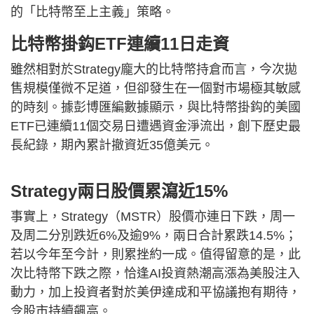
的「比特幣至上主義」策略。
比特幣掛鈎ETF連續11日走資
雖然相對於Strategy龐大的比特幣持倉而言，今次拋
售規模僅微不足道，但卻發生在一個對市場極其敏感
的時刻。據彭博匯編數據顯示，與比特幣掛鈎的美國
ETF已連續11個交易日遭遇資金淨流出，創下歷史最
長紀錄，期內累計撤資近35億美元。
Strategy兩日股價累瀉近15%
事實上，Strategy（MSTR）股價亦連日下跌，周一
及周二分別跌近6%及逾9%，兩日合計累跌14.5%；
若以今年至今計，則累挫約一成。值得留意的是，此
次比特幣下跌之際，恰逢AI投資熱潮高漲為美股注入
動力，加上投資者對於美伊達成和平協議抱有期待，
令股市持續飆高。