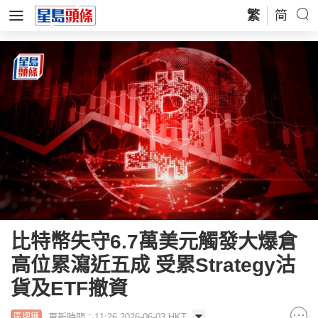
繁
简
比特幣失守6.7萬美元觸發大爆倉
高位累瀉近五成 受累Strategy沽
貨及ETF撤資
更新時間：11:26 2026-06-03 HKT
區塊鏈