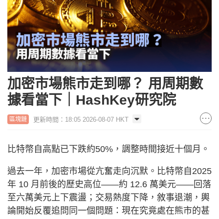
加密市場熊市走到哪？ 用周期數
據看當下｜HashKey研究院
更新時間：18:05 2026-08-07 HKT
區塊鏈
比特幣自高點已下跌約50%，調整時間接近十個月。
過去一年，加密市場從亢奮走向沉默。比特幣自2025
年 10 月前後的歷史高位——約 12.6 萬美元——回落
至六萬美元上下震盪；交易熱度下降，敘事退潮，輿
論開始反覆追問同一個問題：現在究竟處在熊市的甚