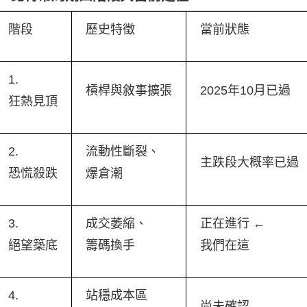
階段
歷史特徵
當前狀態
1.
槓桿與敘事擴張
2025年10月已過
狂熱見頂
2.
流動性斷裂、
主跌段大概率已過
恐慌殺跌
爆倉潮
3.
成交萎縮、
正在進行 ←
絕望築底
籌碼換手
我們在這
4.
站穩成本區
尚未確認