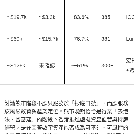
~$19.7k
~$3.2k
−83.6%
385
I
~$69k
~$15.7k
−76.7%
381
Lu
宏
~$126k
未確認
~−51%
300+
+
討論熊市階段不應只服務於「抄底口號」，而應服務
於風險教育與產業定位。熊市晚期恰恰是行業「去泡
沫、留基建」的階段。香港推進虛擬資產監管與持牌
經營，是在回答數字資產能否成爲可審計、可風控的