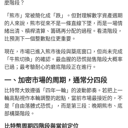
麼階段？
「熊市」常被簡化成「跌」。但對理解數字資產週期
的人來說，熊市從來不是一條直線下墜，而是一場情
緒出清、槓桿清算、籌碼再分配的過程。看清階段，
比預測下一個整數點位更重要。
現在，市場已進入熊市後段與築底窗口，但尚未完成
「牛熊切換」的確認。最血腥的恐慌拋售階段大概率
已過；最考驗耐心的磨底階段正在進行。
一、加密市場的周期，通常分四段
比特幣大致遵循「四年一輪」的波動節奏。若把上一
輪高點視作本輪調整的起點，當前市場最接近的，不
是「自由落體式恐慌」，而是第三段：晚期熊市、底
部構築階段。
比特幣周期四階段與當前定位