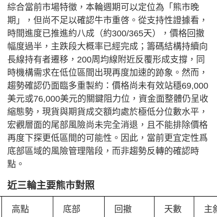
綜合當前市場特徵，本輪週期可以定位為「熊市晚
期」，但尚不足以確認牛市重啓。從支持性證據看，
時間進度已推進約八成（約300/365天），價格回撤
幅度過半，主跌段大概率已經完成；籌碼結構持續向
長線持有者遷移，200周均線附近反覆形成支撐，同
時機構需求在低位區間出現再度加速的跡象。然而，
趨勢確認仍面臨多重製約：價格尚未有效站穩69,000
美元或76,000美元的關鍵阻力位，資金面整體仍呈收
縮態勢，現貨與期貨成交額均處於極低分位數水平，
宏觀層面的尾部風險尚未完全消退，且不能排除價格
再度下探更低區間的可能性。因此，當前更宜定性爲
底部區域的風險管理階段，而非趨勢反轉的確認時
點。
近三輪主要熊市對照
高點
底部
回撤
天數
主