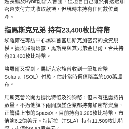
趙長鵬及Bybit創辦人會面，但坦言自己雖然有透過加
密幣支付方式收取款項，但現時未持有任何數位資
產。
指馬斯克兄弟 持有23,400枚比特幣
埃羅爾在專訪中亦爆料首富馬斯克加密幣的投資規
模。據埃羅爾透露，馬斯克與其兄弟金巴爾，合共持
有23,400枚比特幣。
埃羅爾又提到，馬斯克家族曾收到一筆加密幣
Solana（SOL）付款，估計當時價值略高於100萬盧
布。
馬斯克曾公開力撐比特幣及狗狗幣，但未有透露持貨
數量。不過他旗下兩間旗艦企業都持有加密幣資產，
正籌備上市的SpaceX，目前持有8,285枚比特幣，市
值逾6.2億美元。特斯拉（TSLA）持有11,509枚比特
幣，市值約8.62億美元。