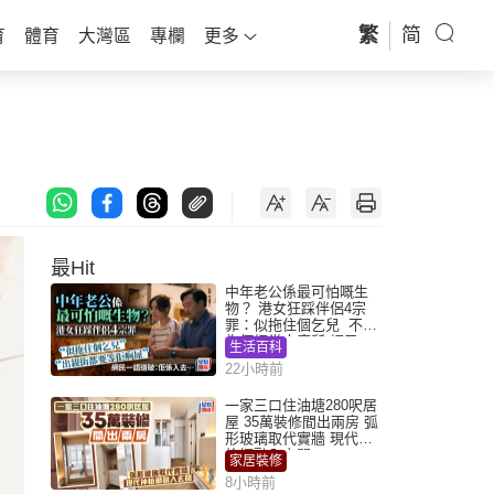
繁
简
育
體育
大灣區
專欄
更多
最Hit
中年老公係最可怕嘅生
物？ 港女狂踩伴侶4宗
罪：似拖住個乞兒 不解
為何經常去廁所 網民一
生活百科
語道破
22小時前
一家三口住油塘280呎居
屋 35萬裝修間出兩房 弧
形玻璃取代實牆 現代神
枱櫃融入玄關
家居裝修
8小時前