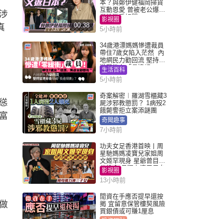
本？與鄭伊健福岡掃貨
互動恩愛 曾被老公爆在
涉
當地游手好閒
影視圈
00:38
真
5小時前
34歲港漂媽媽慘遭裁員
帶住7歲女陷入茫然 內
地網民力勸回流 堅持留
港背後有「長遠規
生活百科
劃」？
5小時前
奇案解密︱羅湖雪櫃藏3
慫
屍涉邪教懲罰？ 1病歿2
餓斃警拒立案添謎團
富
奇聞趣事
7小時前
功夫女足香港首映丨周
星馳媽媽凌寶兒家姐周
文姬罕現身 星爺曾目睹
父偷食 母獨力湊三子女
影視圈
13小時前
閒資在手應否提早還按
做
揭 宜留意保管樓契風險
買銀債或可賺1厘息