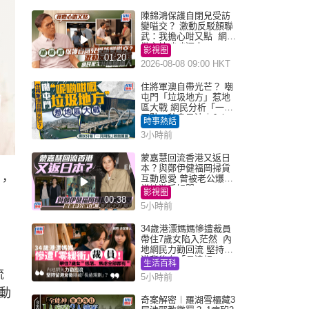
陳錦鴻保護自閉兒受訪
變嗌交？ 激動反駁顏聯
武：我擔心咁又點 網民
批主持咄咄逼人
影視圈
01:20
2026-08-08 09:00 HKT
住將軍澳自帶光芒？ 嘲
屯門「垃圾地方」惹地
區大戰 網民分析「一共
同點」秒息風波｜Juicy
時事熱話
叮
3小時前
蒙嘉慧回流香港又返日
本？與鄭伊健福岡掃貨
互動恩愛 曾被老公爆在
，
當地游手好閒
影視圈
00:38
5小時前
34歲港漂媽媽慘遭裁員
帶住7歲女陷入茫然 內
地網民力勸回流 堅持留
港背後有「長遠規
生活百科
劃」？
流
5小時前
動
奇案解密︱羅湖雪櫃藏3