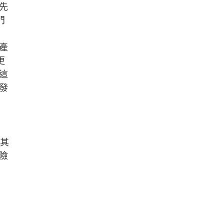
先
門
產
更
這
發
，其
險