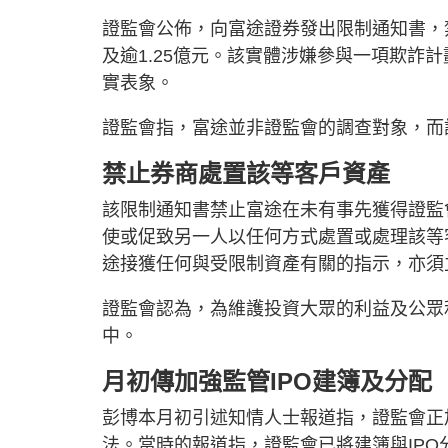
證監會公佈，向富途證券發出限制通知書，
及逾1.25億元。該實體涉嫌參與一項欺詐
實表象。
證監會指，富途並非證監會的調查對象，而
禁止券商處置該等客戶資產
該限制通知書禁止富途在未有事先獲得證監
使或促致另一人以任何方式處置或處理該等
途接獲任何與受限制資產有關的指示，亦須
證監會認為，為維護投資大眾的利益及公眾
中。
月初傳加強監管IPO建簿及分配
彭博本月初引述知情人士報道指，證監會正
法。當時的報道指，證監會已將建簿與IP