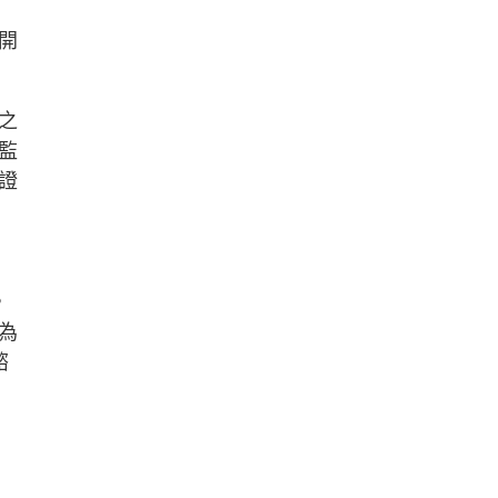
開
之
監
證
，
為
諮