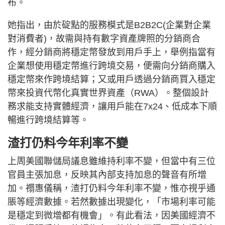
布。
她指出，由於碇點的服務模式是B2B2C(企業對企業
對消費者)，故需與持有數字資產牌照的分銷商合
作，經分銷商將穩定幣發放到用戶手上，舉例指當有
企業想使用穩定幣進行跨境交易，便需向分銷商購入
穩定幣來作跨境結算；又或用戶透過分銷商買入穩定
幣來投資代幣化真實世界資產（RWA）。整個設計
務求能支持實體經濟，讓用戶能在7x24、低成本下順
暢進行跨境結算等。
渣打仍料今年利率不變
上周美國聯儲局議息雖維持利率不變，但當中有三位
官員主張加息，反映其內部支持加息的聲音有所增
加。禤惠儀稱，渣打仍料今年利率不變，惟亦視乎通
脹等經濟數據。若然數據出現變化，「市場利率可能
是穩定到微增都有機會」。有此看法，因美國經濟不