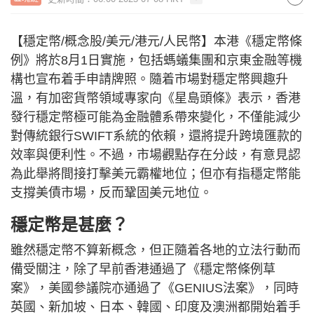
【穩定幣/概念股/美元/港元/人民幣】本港《穩定幣條
例》將於8月1日實施，包括螞蟻集團和京東金融等機
構也宣布着手申請牌照。隨着市場對穩定幣興趣升
溫，有加密貨幣領域專家向《星島頭條》表示，香港
發行穩定幣極可能為金融體系帶來變化，不僅能減少
對傳統銀行SWIFT系統的依賴，還將提升跨境匯款的
效率與便利性。不過，市場觀點存在分歧，有意見認
為此舉將間接打擊美元霸權地位；但亦有指穩定幣能
支撐美債市場，反而鞏固美元地位。
穩定幣是甚麼？
雖然穩定幣不算新概念，但正隨着各地的立法行動而
備受關注，除了早前香港通過了《穩定幣條例草
案》，美國參議院亦通過了《GENIUS法案》，同時
英國、新加坡、日本、韓國、印度及澳洲都開始着手