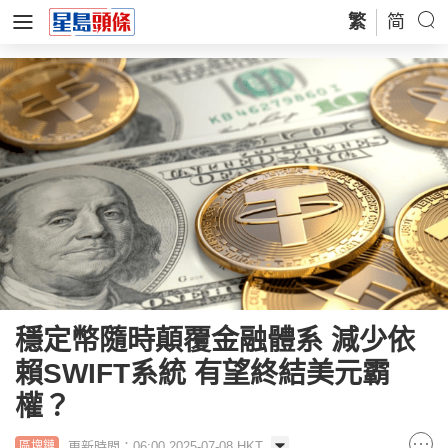
繁
简
穩定幣隨時顛覆金融體系 減少依
賴SWIFT系統 有望終結美元霸
權？
更新時間：06:00 2025-07-08 HKT
區塊鏈