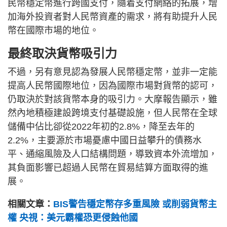
民幣穩定幣進行跨國支付，隨着支付網絡的拓展，增
加海外投資者對人民幣資產的需求，將有助提升人民
幣在國際市場的地位。
最終取決貨幣吸引力
不過，另有意見認為發展人民幣穩定幣，並非一定能
提高人民幣國際地位，因為國際市場對貨幣的認可，
仍取決於對該貨幣本身的吸引力。大摩報告顯示，雖
然內地積極建設跨境支付基礎設施，但人民幣在全球
儲備中佔比卻從2022年初的2.8%，降至去年的
2.2%，主要源於市場憂慮中國日益攀升的債務水
平、通縮風險及人口結構問題，導致資本外流增加，
其負面影響已超過人民幣在貿易結算方面取得的進
展。
相關文章：
BIS警告穩定幣存多重風險 或削弱貨幣主
權 央視：美元霸權恐更侵蝕他國