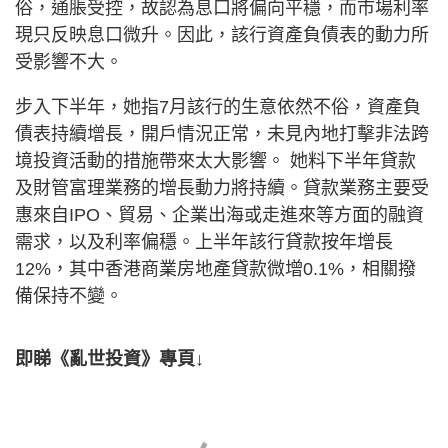
俗，通脹受控，故認為息口將偏向平穩，而市場利率
現只反映息口微升。因此，該行資產負債表的動力所
受影響不大。
步入下半年，她指7月該行的生意依然不俗，資產負
債表持續增長，開戶情況正常，未見內地打擊非法跨
境投資活動的措施帶來太大影響。 她料下半年貸款
及財管富理業務的增長動力將持續。貸款業務主要受
惠來自IPO、貿易、企業出海或走進來等方面的融資
需求，以及利率偏穩。上半年該行貸款按年增長
12%，其中香港商業房地產貸款微增0.1%，相關撥
備保持不變。
即睇《亂世投資》專頁↓