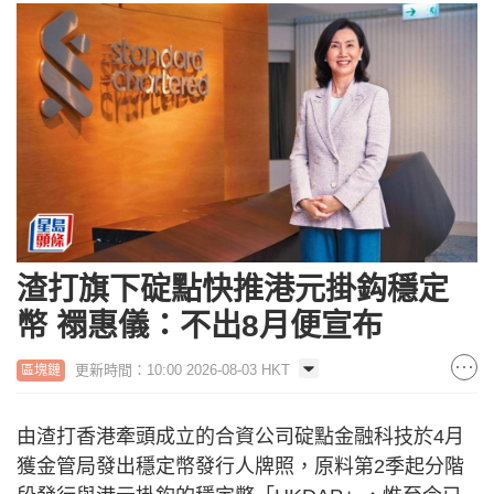
渣打旗下碇點快推港元掛鈎穩定
幣 禤惠儀：不出8月便宣布
更新時間：10:00 2026-08-03 HKT
區塊鏈
由渣打香港牽頭成立的合資公司碇點金融科技於4月
獲金管局發出穩定幣發行人牌照，原料第2季起分階