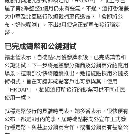
段發行與港元掛鈎的穩定幣「HKDAP」，惟至今已
過了第2季整整1個月仍未有聲氣。不過，渣打香港兼
大中華及北亞區行政總裁禤惠儀透露，「會即將公
布、好快㗎喇」，不出8月便會正式宣布發行穩定
幣。
已完成鑄幣和公鏈測試
禤惠儀表示，自碇點4月獲發牌照後，已完成鑄幣和
公鏈測試，下一步將是簽發分銷商及分銷商介紹應用
場景，這兩部份快將陸續推出。她指碇點採用公鏈技
術模式，旨在可讓非碇點客戶也可參與其中使用
「HKDAP」，猶如渣打所發行的鈔票可供不同市民
使用一樣。
就穩定幣發行的具體時間表，她多番表示，很快便有
公布，都是8月內的事，屆時碇點將向外宣布正式發
行穩定幣、與甚麼分銷商合作，或者分銷商有甚麼公