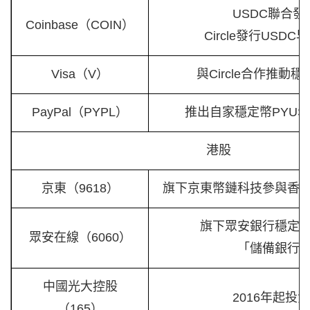
USDC聯合發
Coinbase（COIN）
Circle發行USD
Visa（V）
與Circle合作推動
PayPal（PYPL）
推出自家穩定幣PYUS
港股
京東（9618）
旗下京東幣鏈科技參與香
旗下眾安銀行穩定
眾安在線（6060）
「儲備銀行
中國光大控股
2016年起投資C
（165）