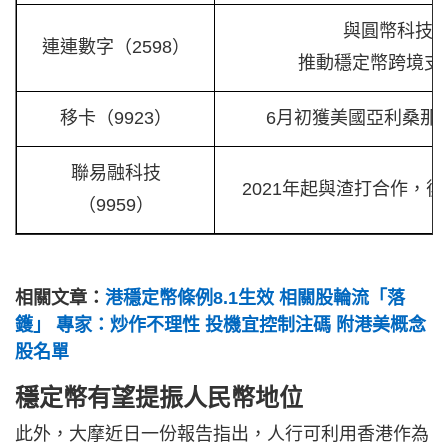
與圓幣科技
連連數字（2598）
推動穩定幣跨境支
移卡（9923）
6月初獲美國亞利桑那
聯易融科技
2021年起與渣打合作，
（9959）
相關文章：
港穩定幣條例8.1生效 相關股輪流「落
鑊」 專家：炒作不理性 投機宜控制注碼 附港美概念
股名單
穩定幣有望提振人民幣地位
此外，大摩近日一份報告指出，人行可利用香港作為