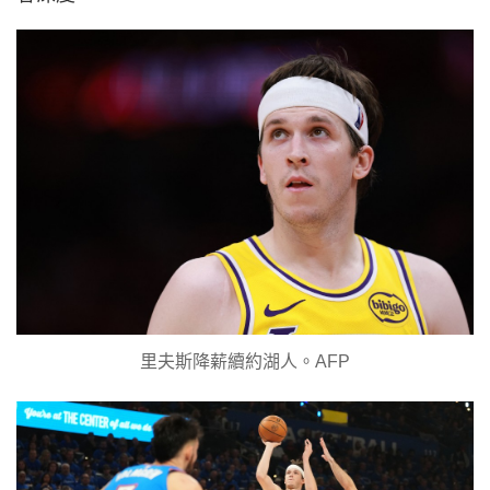
里夫斯降薪續約湖人。AFP