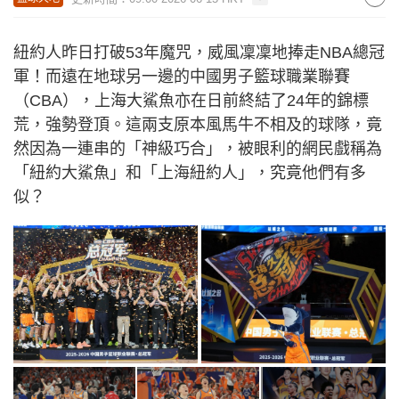
紐約人昨日打破53年魔咒，威風凜凜地捧走NBA總冠
軍！而遠在地球另一邊的中國男子籃球職業聯賽
（CBA），上海大鯊魚亦在日前終結了24年的錦標
荒，強勢登頂。這兩支原本風馬牛不相及的球隊，竟
然因為一連串的「神級巧合」，被眼利的網民戲稱為
「紐約大鯊魚」和「上海紐約人」，究竟他們有多
似？