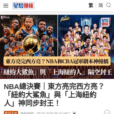
繁
简
NBA總決賽｜東方亮完西方亮？
「紐約大鯊魚」與「上海紐約
人」神同步封王！
更新時間：09:00 2026-06-15 HKT
籃球天地