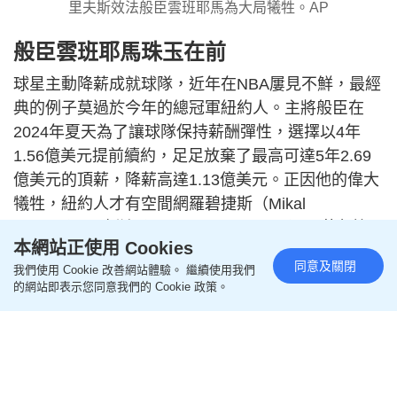
里夫斯效法般臣雲班耶馬為大局犧牲。AP
般臣雲班耶馬珠玉在前
球星主動降薪成就球隊，近年在NBA屢見不鮮，最經
典的例子莫過於今年的總冠軍紐約人。主將般臣在
2024年夏天為了讓球隊保持薪酬彈性，選擇以4年
1.56億美元提前續約，足足放棄了最高可達5年2.69
億美元的頂薪，降薪高達1.13億美元。正因他的偉大
犧牲，紐約人才有空間網羅碧捷斯（Mikal
Bridges）、唐斯（Karl-Anthony Towns）及艾魯比
本網站正使用 Cookies
（OG Anunoby）等奪冠功臣，最終修成正果，打破
同意及關閉
我們使用 Cookie 改善網站體驗。 繼續使用我們
逾半世紀的冠軍荒。
的網站即表示您同意我們的 Cookie 政策。