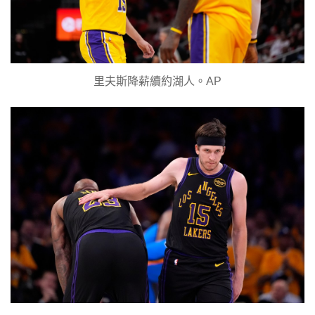
里夫斯降薪續約湖人。AP