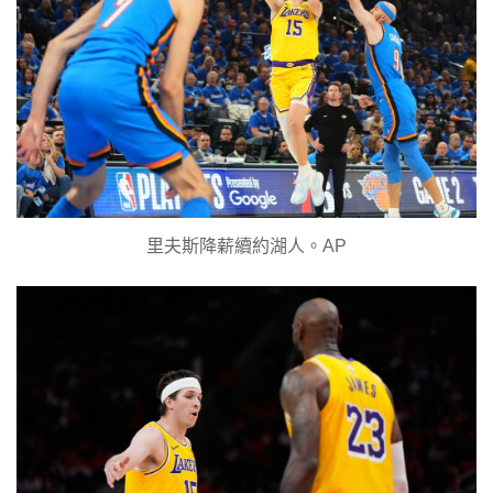
里夫斯降薪續約湖人。AP