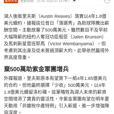
更新時間：15:40 2026-07-14 HKT
籃球天地
湖人後衛里夫斯（Austin Reaves）落實以4年1.8億
美元續約，據報這位昔日「落選秀」為助球隊騰出薪
酬空間，主動放棄了500萬美元。雖然數目不及早前
大幅降薪的紐約人奪冠功臣般臣（Jalen Brunson）
及馬刺新星雲班耶馬（Victor Wembanyama），但
考慮到其出身及從未簽過頂薪大約，此舉依然贏得外
界高度尊重。
棄500萬助紫金軍團增兵
外媒報道，里夫斯原本有望簽下一紙4年1.85億美元
的合約，但他最終選擇「少收」500萬美元，以4年
1.8億美元續留洛杉磯。這筆犧牲為湖人未來的薪資
空間增添了寶貴的靈活性，令紫金軍團有望在明年夏
天動用「非繳稅中產特例」引入新援，進一步增強陣
容深度。