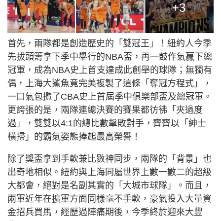
+3
首先，兩隊都是創造歷史的「雙冠王」！紐約人今季
先拔頭籌拿下季中舉行的NBA盃，再一鼓作氣贏下總
冠軍，成為NBA史上首支達成此創舉的球隊；無獨有
偶，上海大鯊魚竟完美複製了這條「奪冠方程式」，
一口氣包攬了CBA史上首屆季中俱樂部盃及總冠軍。
更誇張的是，兩隊連總決賽的賽果都彷彿「夾過度
過」，雙雙以4:1的總比數擊敗對手，齊齊以「紳士
橫掃」的霸氣姿態捧起最高榮譽！
除了獎盃拿到手軟兼比數神同步，兩隊的「背景」也
出奇地相似。紐約與上海同屬世界上數一數二的超級
大都會，絕對是名副其實的「大城市球隊」。而且，
兩軍近年在擴軍方面同樣毫不手軟，豪氣投入大量資
金招兵買馬，經歷過陣痛期後，今季終於迎來大豐