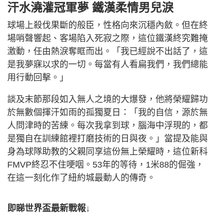
汗水澆灌冠軍夢 鐵漢柔情男兒淚
球場上殺伐果斷的般臣，性格向來沉穩內斂。但在終
場哨聲響起、客場陷入死寂之際，這位鐵漢終究難掩
激動，任由熱淚奪眶而出。「我已經說不出話了，這
是我夢寐以求的一切。每當有人看扁我們，我們總能
用行動回擊。」
談及末節那段如入無人之境的大爆發，他將榮耀歸功
於無數個揮汗如雨的孤獨夏日：「我的自信，源於無
人問津時的苦練。每次我拿到球，腦海中浮現的，都
是獨自在訓練館裡打磨技術的日與夜。」當提及能與
身為球隊助教的父親同享這份無上榮耀時，這位新科
FMVP終忍不住哽咽。53年的等待，1米88的倔強，
在這一刻化作了紐約城最動人的傳奇。
即睇世界盃最新戰報↓