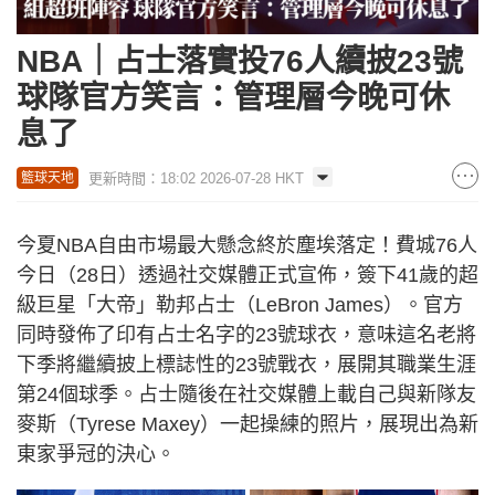
NBA｜占士落實投76人續披23號
球隊官方笑言：管理層今晚可休
息了
更新時間：18:02 2026-07-28 HKT
籃球天地
今夏NBA自由市場最大懸念終於塵埃落定！費城76人
今日（28日）透過社交媒體正式宣佈，簽下41歲的超
級巨星「大帝」勒邦占士（LeBron James）。官方
同時發佈了印有占士名字的23號球衣，意味這名老將
下季將繼續披上標誌性的23號戰衣，展開其職業生涯
第24個球季。占士隨後在社交媒體上載自己與新隊友
麥斯（Tyrese Maxey）一起操練的照片，展現出為新
東家爭冠的決心。