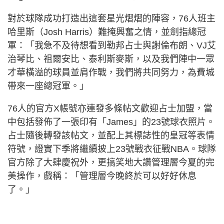
對於球隊成功打造出這套星光熠熠的陣容，76人班主
哈里斯（Josh Harris）難掩興奮之情，並劍指總冠
軍：「我急不及待想看到勒邦占士與謝倫布朗、VJ艾
治琴比、祖爾安比、泰利斯麥斯，以及我們陣中一眾
才華橫溢的球員並肩作戰，我們將共同努力，為費城
帶來一座總冠軍。」
76人的官方X帳號亦連發多條帖文歡迎占士加盟，當
中包括發佈了一張印有「James」的23號球衣照片。
占士隨後轉發該帖文，並配上其標誌性的皇冠等表情
符號，證實下季將繼續披上23號戰衣征戰NBA。球隊
官方除了大肆慶祝外，更搞笑地大讚管理層今夏的完
美操作，戲稱：「管理層今晚終於可以好好休息
了。」