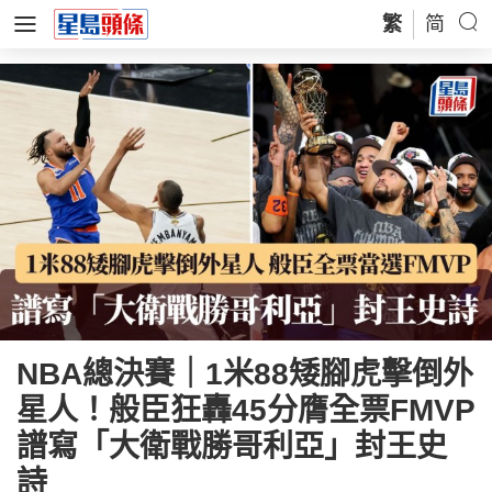
繁
简
NBA總決賽｜1米88矮腳虎擊倒外
星人！般臣狂轟45分膺全票FMVP
譜寫「大衛戰勝哥利亞」封王史
詩