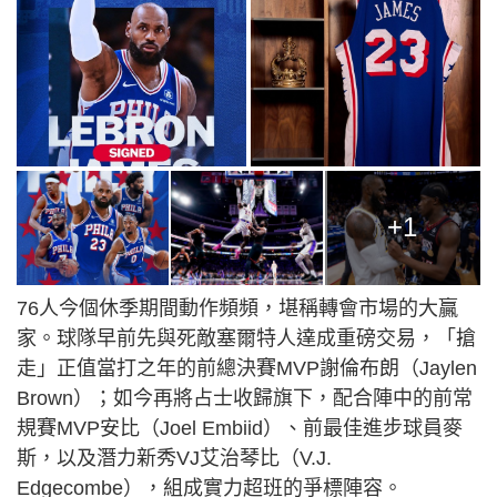
+1
76人今個休季期間動作頻頻，堪稱轉會市場的大贏
家。球隊早前先與死敵塞爾特人達成重磅交易，「搶
走」正值當打之年的前總決賽MVP謝倫布朗（Jaylen
Brown）；如今再將占士收歸旗下，配合陣中的前常
規賽MVP安比（Joel Embiid）、前最佳進步球員麥
斯，以及潛力新秀VJ艾治琴比（V.J.
Edgecombe），組成實力超班的爭標陣容。