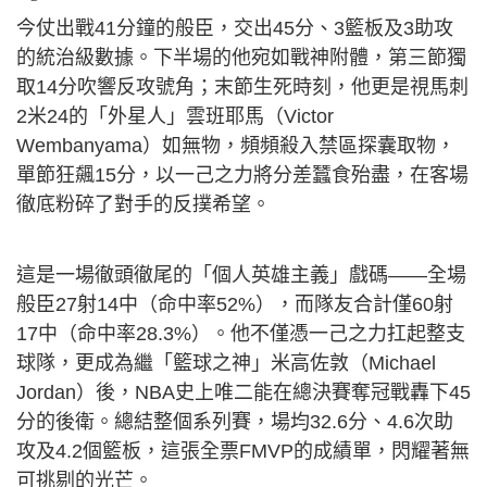
今仗出戰41分鐘的般臣，交出45分、3籃板及3助攻
的統治級數據。下半場的他宛如戰神附體，第三節獨
取14分吹響反攻號角；末節生死時刻，他更是視馬刺
2米24的「外星人」雲班耶馬（Victor
Wembanyama）如無物，頻頻殺入禁區探囊取物，
單節狂飆15分，以一己之力將分差蠶食殆盡，在客場
徹底粉碎了對手的反撲希望。
這是一場徹頭徹尾的「個人英雄主義」戲碼——全場
般臣27射14中（命中率52%），而隊友合計僅60射
17中（命中率28.3%）。他不僅憑一己之力扛起整支
球隊，更成為繼「籃球之神」米高佐敦（Michael
Jordan）後，NBA史上唯二能在總決賽奪冠戰轟下45
分的後衛。總結整個系列賽，場均32.6分、4.6次助
攻及4.2個籃板，這張全票FMVP的成績單，閃耀著無
可挑剔的光芒。