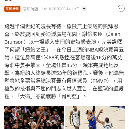
更新時間：14:10 2026-06-14 HKT
籃球天地
跨越半個世紀的漫長等待，象徵無上榮耀的奧拜恩
盃，終於要回到麥迪遜廣場花園。謝倫般臣（Jalen
Brunson）以一場載入史冊的史詩級表演，完美詮釋
了何謂「紐約之王」。在今日上演的NBA總決賽第五
戰，這位身高僅1米88的般臣在客場落後16分的萬丈
深淵中隻手擎天，全場狂轟45分，領軍完成絕地反
擊，為紐約人終結長達53年的錦標荒。賽後，他毫無
懸念地全票當選總決賽最有價值球員（FMVP），用
極致的技術與不屈的鬥志向世人宣告：在籃球的聖殿
裡，「大衛」亦能戰勝「哥利亞」。