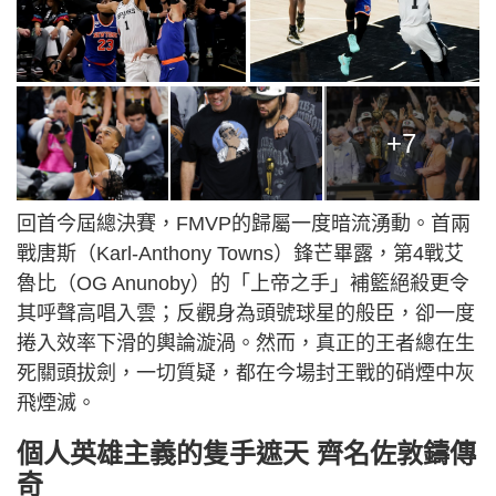
+7
回首今屆總決賽，FMVP的歸屬一度暗流湧動。首兩
戰唐斯（Karl-Anthony Towns）鋒芒畢露，第4戰艾
魯比（OG Anunoby）的「上帝之手」補籃絕殺更令
其呼聲高唱入雲；反觀身為頭號球星的般臣，卻一度
捲入效率下滑的輿論漩渦。然而，真正的王者總在生
死關頭拔劍，一切質疑，都在今場封王戰的硝煙中灰
飛煙滅。
個人英雄主義的隻手遮天 齊名佐敦鑄傳
奇