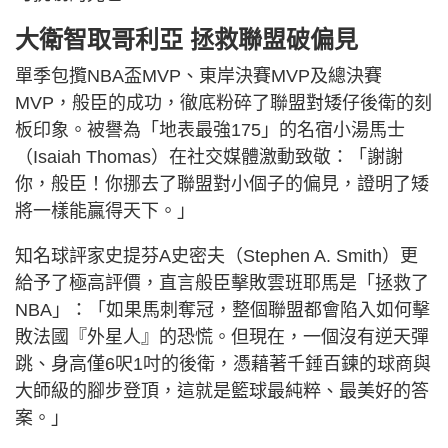
大衛智取哥利亞 拯救聯盟破偏見
單季包攬NBA盃MVP、東岸決賽MVP及總決賽
MVP，般臣的成功，徹底粉碎了聯盟對矮仔後衛的刻
板印象。被譽為「地表最強175」的名宿小湯馬士
（Isaiah Thomas）在社交媒體激動致敬：「謝謝
你，般臣！你挪去了聯盟對小個子的偏見，證明了矮
將一樣能贏得天下。」
知名球評家史提芬A史密夫（Stephen A. Smith）更
給予了極高評價，直言般臣擊敗雲班耶馬是「拯救了
NBA」：「如果馬刺奪冠，整個聯盟都會陷入如何擊
敗法國『外星人』的恐慌。但現在，一個沒有逆天彈
跳、身高僅6呎1吋的後衛，憑藉著千錘百鍊的球商與
大師級的腳步登頂，這就是籃球最純粹、最美好的答
案。」