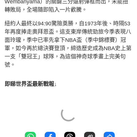
Wembanyama）的關鍵三分遠射彈框而出，未能扭
轉敗局，全場隨即陷入一片歡騰。
紐約人最終以94:90驚險奠勝，自1973年後、時隔53
年再度捧走奧拜恩盃。這支東岸傳統勁旅今季表現八
面玲瓏，季中已率先拿下NBA盃（季中錦標賽）冠
軍，如今再於總決賽登頂，締造歷史成為NBA史上第
一支「雙冠王」球隊，為這個神奇球季畫上完美句
號。
即睇世界盃最新戰報↓