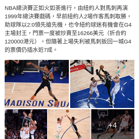
NBA總決賽正如火如荼進行，
由紐約人對馬刺再演
1999年總決賽戲碼，
早前紐約人2場作客馬刺取勝，
助球隊以2:0領先搶先機，
也令紐約球迷有機會在G4
主場封王，
門票一度被炒賣至16266美元（折合約
120000港元），
但隨著上場失利被馬刺扳回一城G4
的票價仍插水近7成。
+4