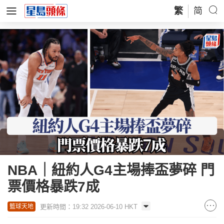
繁
简
NBA｜紐約人G4主場捧盃夢碎 門
票價格暴跌7成
更新時間：19:32 2026-06-10 HKT
籃球天地