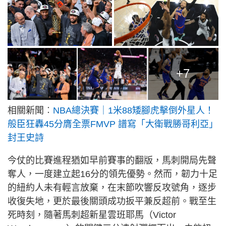
+7
相關新聞︰
NBA總決賽｜1米88矮腳虎擊倒外星人！
般臣狂轟45分膺全票FMVP 譜寫「大衛戰勝哥利亞」
封王史詩
今仗的比賽進程猶如早前賽事的翻版，馬刺開局先聲
奪人，一度建立起16分的領先優勢。然而，韌力十足
的紐約人未有輕言放棄，在末節吹響反攻號角，逐步
收復失地，更於最後關頭成功扳平兼反超前。戰至生
死時刻，隨著馬刺超新星雲班耶馬（Victor