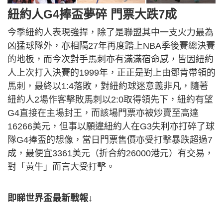
紐約人G4捧盃夢碎 門票大跌7成
今季紐約人表現強捍，除了是聯盟其中一支火力最為
凶猛球隊外，
亦相隔27年再度踏上NBA季後賽總決賽
的地板，
而今次對手馬刺亦有滿滿宿命感，
皆因紐約
人上次打入決賽的1999年，
正正是對上由鄧肯帶領的
馬刺，最終以1:4落敗，
對紐約球迷意義非凡，隨著
紐約人2場作客擊敗馬刺以2:
0取得領先下，紐約有望
G4直接在主場封王，
而該場門票亦被炒賣至高達
16266美元，
但事以願違紐約人在G3失利亦打碎了球
隊G4捧盃的想像，
當日門票售價亦受打擊暴跌超過7
成，最便宜3361美元（
折合約26000港元）有交易，
對「黃牛」而言大受打擊。
即睇世界盃最新戰報↓