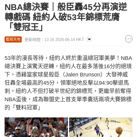
NBA總決賽｜般臣轟45分再演逆
轉戲碼 紐約人破53年錦標荒膺
「雙冠王」
更新時間：13:16 2026-06-14 HKT
籃球天地
53年的漫長等待，紐約人終於重溫總冠軍美夢！NBA
總決賽上演驚天逆轉，紐約人在最多落後16分的絕境
下，憑藉當家球星般臣（Jalen Brunson）大發神威
狂轟全場最高的45分，領軍絕地反擊以94:90擊退馬
刺。紐約人不但打破半世紀的錦標荒，更繼早前奪得
NBA盃後，成為聯盟史上首支單季囊括兩項大賽錦標
的「雙料冠軍」