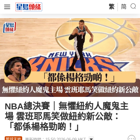
繁
简
NBA總決賽｜無懼紐約人魔鬼主
場 雲班耶馬笑做紐約新公敵：
「都係楊格勁啲！」
更新時間：15:50 2026-06-09 HKT
籃球天地