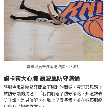
雲班耶馬帶隊客場取勝。路透社
讚卡素大心臟 贏波靠防守溝通
談到今場能咬緊牙關拿下勝利的關鍵，雲班耶馬歸功
於防守端的溝通：「我們明確了防守策略，知道誰去
防守誰才是最優解。在場上早做準備，並在觀察到變
化時及時提醒隊友。」