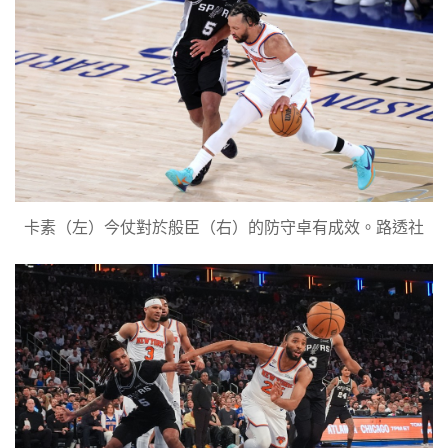
卡素（左）今仗對於般臣（右）的防守卓有成效。路透社