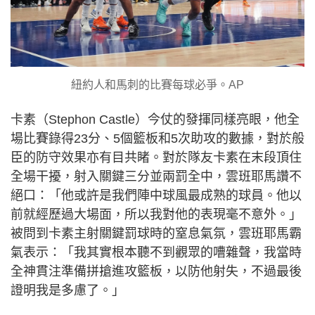
紐約人和馬刺的比賽每球必爭。AP
卡素（Stephon Castle）今仗的發揮同樣亮眼，他全
場比賽錄得23分、5個籃板和5次助攻的數據，對於般
臣的防守效果亦有目共睹。對於隊友卡素在末段頂住
全場干擾，射入關鍵三分並兩罰全中，雲班耶馬讚不
絕口：「他或許是我們陣中球風最成熟的球員。他以
前就經歷過大場面，所以我對他的表現毫不意外。」
被問到卡素主射關鍵罰球時的窒息氣氛，雲班耶馬霸
氣表示：「我其實根本聽不到觀眾的嘈雜聲，我當時
全神貫注準備拼搶進攻籃板，以防他射失，不過最後
證明我是多慮了。」