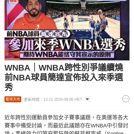
WNBA｜WNBA跨性別爭議續燒
前NBA球員簡達宣佈投入來季選
秀
更新時間：13:21 2026-08-08 HKT
籃球天地
近年跨性別運動員參加女子賽事議題，在奧運等各大
賽事中備受討論，而最近此議題亦在WNBA中引發討
論，事緣效力印第安那狂熱的蘇菲根寧咸（Sophie