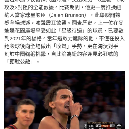
攻及3封阻的全能數據。比賽期間，他更一度推搡紐
約人當家球星般臣（Jalen Brunson），此舉瞬間辣
㷫全場球迷，噓聲震耳欲聾。翻查歷史，上一位在麥
迪遜花園廣場享受如此「星級待遇」的球員，已要數
到2021年的楊格。當年還效力鷹隊的他，不僅在投入
絕殺球後向全場做出「收聲」手勢，更在淘汰對手一
刻於中圈鞠躬挑釁，自此淪為紐約客逢見必狂噓的
「頭號公敵」。