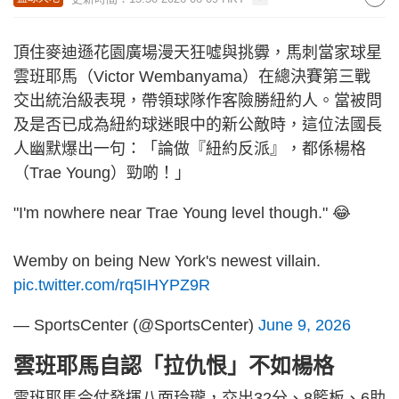
頂住麥迪遜花園廣場漫天狂噓與挑釁，馬刺當家球星
雲班耶馬（Victor Wembanyama）在總決賽第三戰
交出統治級表現，帶領球隊作客險勝紐約人。當被問
及是否已成為紐約球迷眼中的新公敵時，這位法國長
人幽默爆出一句：「論做『紐約反派』，都係楊格
（Trae Young）勁啲！」
"I'm nowhere near Trae Young level though." 😂
Wemby on being New York's newest villain.
pic.twitter.com/rq5IHYPZ9R
— SportsCenter (@SportsCenter)
June 9, 2026
雲班耶馬自認「拉仇恨」不如楊格
雲班耶馬今仗發揮八面玲瓏，交出32分、8籃板、6助