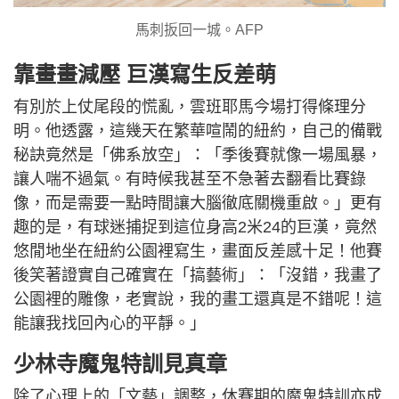
馬刺扳回一城。AFP
靠畫畫減壓 巨漢寫生反差萌
有別於上仗尾段的慌亂，雲班耶馬今場打得條理分
明。他透露，這幾天在繁華喧鬧的紐約，自己的備戰
秘訣竟然是「佛系放空」：「季後賽就像一場風暴，
讓人喘不過氣。有時候我甚至不急著去翻看比賽錄
像，而是需要一點時間讓大腦徹底關機重啟。」更有
趣的是，有球迷捕捉到這位身高2米24的巨漢，竟然
悠閒地坐在紐約公園裡寫生，畫面反差感十足！他賽
後笑著證實自己確實在「搞藝術」：「沒錯，我畫了
公園裡的雕像，老實說，我的畫工還真是不錯呢！這
能讓我找回內心的平靜。」
少林寺魔鬼特訓見真章
除了心理上的「文藝」調整，休賽期的魔鬼特訓亦成