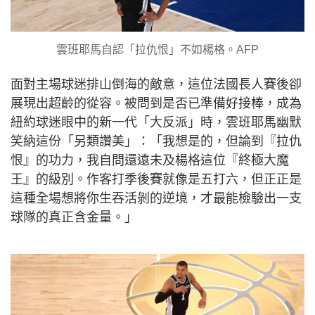
雲班耶馬自認「拉仇恨」不如楊格。AFP
面對主場球迷排山倒海的敵意，這位法國長人賽後卻
展現出超齡的從容。被問到是否已準備好接棒，成為
紐約球迷眼中的新一代「大反派」時，雲班耶馬幽默
笑納這份「另類讚美」：「我想是的，但論到『拉仇
恨』的功力，我自問還遠未及楊格這位『終極大魔
王』的級別。作客打季後賽就像是五打六，但正正是
這種全場想將你生吞活剝的逆境，才最能檢驗出一支
球隊的真正含金量。」