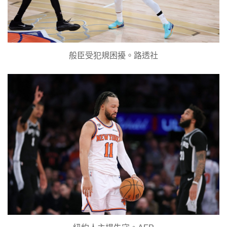
般臣受犯規困擾。路透社