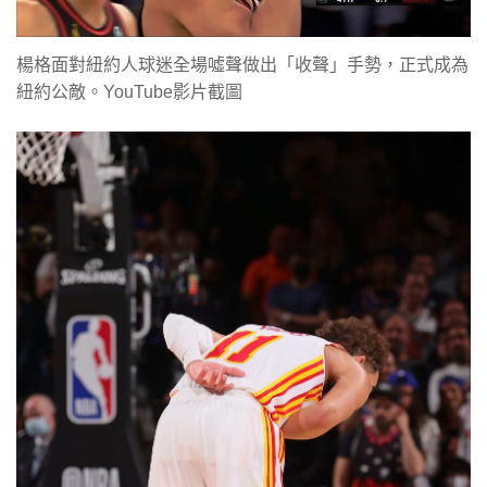
楊格面對紐約人球迷全場噓聲做出「收聲」手勢，正式成為
紐約公敵。YouTube影片截圖