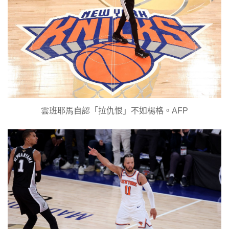
雲班耶馬自認「拉仇恨」不如楊格。AFP