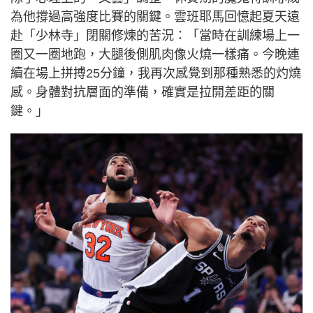
為他撐過高強度比賽的關鍵。雲班耶馬回憶起夏天遠
赴「少林寺」閉關修煉的苦況：「當時在訓練場上一
圈又一圈地跑，大腿後側肌肉像火燒一樣痛。今晚連
續在場上拼搏25分鐘，我再次感覺到那種熟悉的灼燒
感。身體對抗層面的準備，確實是拉開差距的關
鍵。」