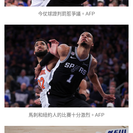
今仗球證判罰惹爭議。AFP
馬刺和紐約人的比賽十分激烈。AFP