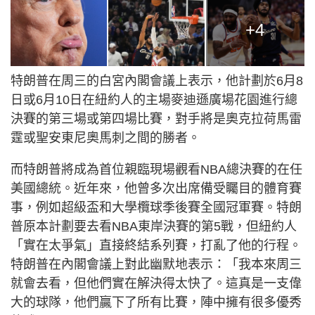
+4
特朗普在周三的白宮內閣會議上表示，他計劃於6月8
日或6月10日在紐約人的主場麥迪遜廣場花園進行總
決賽的第三場或第四場比賽，對手將是奧克拉荷馬雷
霆或聖安東尼奧馬刺之間的勝者。
而特朗普將成為首位親臨現場觀看NBA總決賽的在任
美國總統。近年來，他曾多次出席備受矚目的體育賽
事，例如超級盃和大學欖球季後賽全國冠軍賽。特朗
普原本計劃要去看NBA東岸決賽的第5戰，但紐約人
「實在太爭氣」直接終結系列賽，打亂了他的行程。
特朗普在內閣會議上對此幽默地表示：「我本來周三
就會去看，但他們實在解決得太快了。這真是一支偉
大的球隊，他們贏下了所有比賽，陣中擁有很多優秀