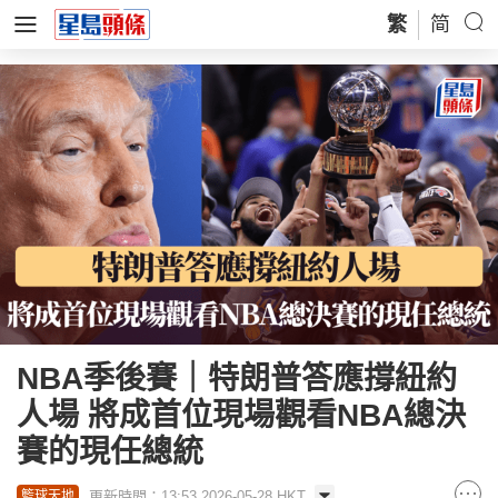
繁
简
NBA季後賽｜特朗普答應撐紐約
人場 將成首位現場觀看NBA總決
賽的現任總統
更新時間：13:53 2026-05-28 HKT
籃球天地