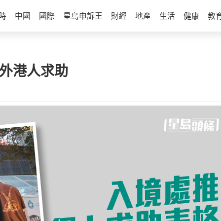
時
中國
國際
星島申訴王
財經
地產
生活
健康
教
在外港人求助