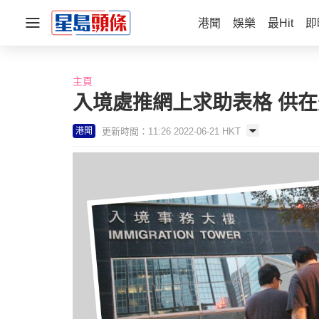
港聞
娛樂
最Hit
即
主頁
入境處推網上求助表格 供
更新時間：11:26 2022-06-21 HKT
港聞