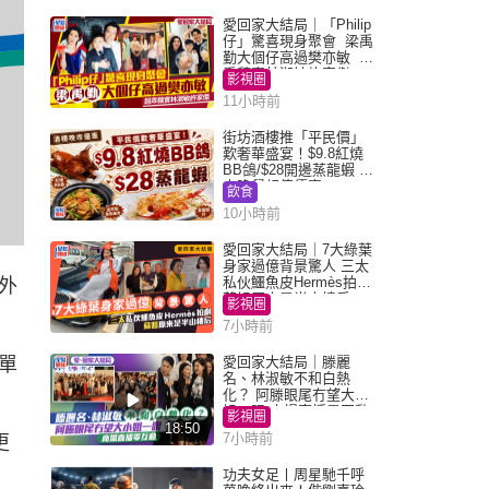
愛回家大結局｜「Philip
仔」驚喜現身聚會 梁禹
勤大個仔高過樊亦敏 超
乖黐實林淑敏許家傑
影視圈
11小時前
街坊酒樓推「平民價」
歎奢華盛宴！$9.8紅燒
BB鴿/$28開邊蒸龍蝦 3
大晚餐超值優惠
飲食
10小時前
愛回家大結局｜7大綠葉
身家過億背景驚人 三太
私伙鱷魚皮Hermès拍劇
外
蘇姐原來是半山樓后
影視圈
7小時前
單
愛回家大結局｜滕麗
名、林淑敏不和白熱
化？ 阿滕眼尾冇望大小
姐一眼 商場直播零互動
影視圈
18:50
7小時前
更
功夫女足丨周星馳千呼