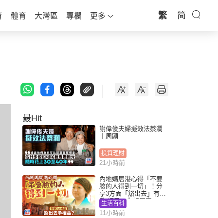
繁
简
育
體育
大灣區
專欄
更多
最Hit
謝偉俊夫婦擬效法蔡瀾
｜周顯
投資理財
21小時前
內地媽居港心得「不要
臉的人得到一切」！分
享3方面「豁出去」有著
數 網民：你好厲害
生活百科
11小時前