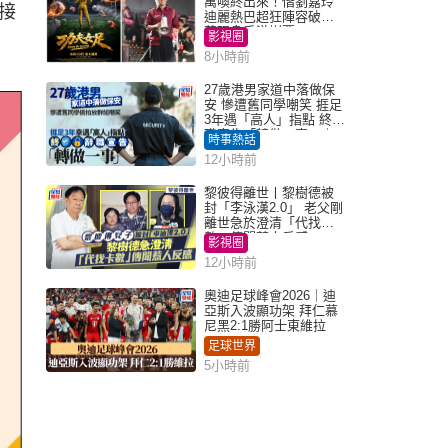
萬喚終出來！偕劉嘉玲
接
迪麗熱巴超狂陣容破天
荒現身香港謝票
影視圈
8小時前
27歲港男家道中落做保
安 慘遭舊同學嘲笑 捱足
3年遇「高人」指點 終辭
職宣告「轉做一事」｜
時事熱話
Juicy叮
12小時前
黎彼得離世丨黎樹德被
封「李泳漢2.0」 老父剛
離世急於澄清「代找卡
數」傳聞惹人反感
影視圈
12小時前
奧迪足球峰會2026｜迪
亞斯入波顯功架 拜仁慕
尼黑2:1勝阿士東維拉
足球世界
5小時前