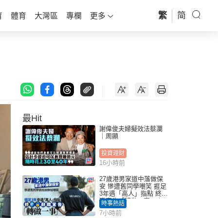
繁
简
育
體育
大灣區
專欄
更多
最Hit
謝偉俊夫婦擬效法蔡瀾
｜周顯
投資理財
16小時前
27歲港男家道中落做保
安 慘遭舊同學嘲笑 捱足
3年遇「高人」指點 終辭
職宣告「轉做一事」｜
時事熱話
Juicy叮
7小時前