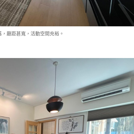
落，廳距甚寬，活動空間充裕。