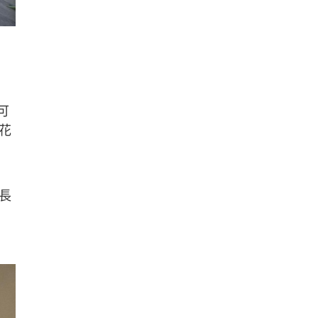
可
花
長