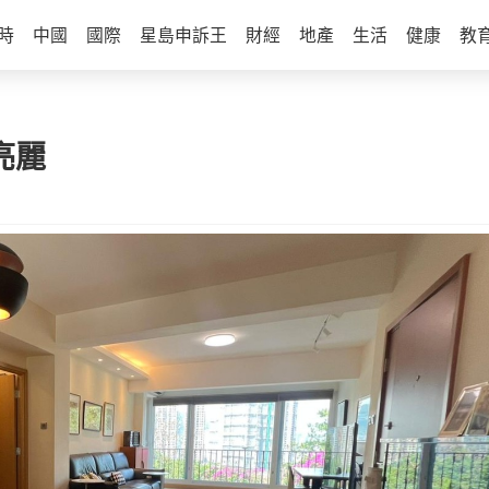
時
中國
國際
星島申訴王
財經
地產
生活
健康
教
亮麗