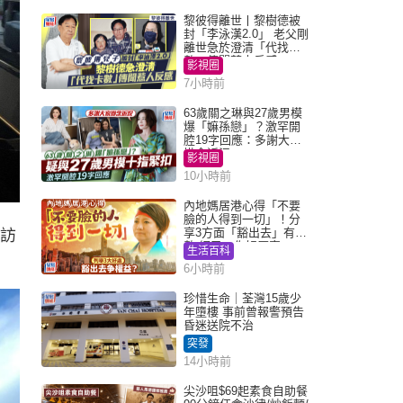
黎彼得離世丨黎樹德被
封「李泳漢2.0」 老父剛
離世急於澄清「代找卡
數」傳聞惹人反感
影視圈
7小時前
63歲關之琳與27歲男模
爆「嫲孫戀」？激罕開
腔19字回應：多謝大家
掛念近況
影視圈
10小時前
內地媽居港心得「不要
臉的人得到一切」！分
享3方面「豁出去」有著
走訪
數 網民：你好厲害
生活百科
6小時前
珍惜生命｜荃灣15歲少
年墮樓 事前曾報警預告
昏迷送院不治
突發
14小時前
尖沙咀$69起素食自助餐