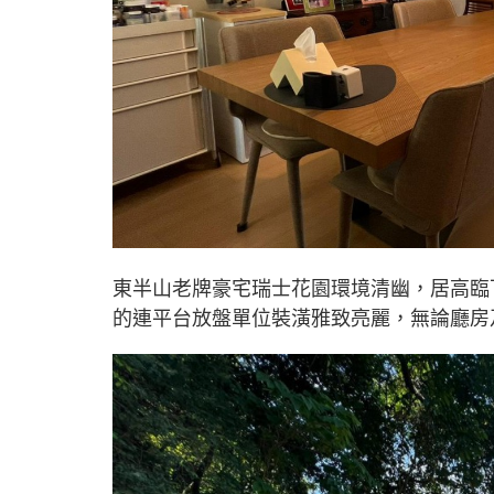
東半山老牌豪宅瑞士花園環境清幽，居高臨
的連平台放盤單位裝潢雅致亮麗，無論廳房