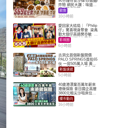
90分鐘任食沙律/炒飯麵/
炸物 網民大讚：味道
好，環境闊落
飲食
10小時前
愛回家大結局｜「Philip
仔」驚喜現身聚會 梁禹
勤大個仔高過樊亦敏 超
乖黐實林淑敏許家傑
影視圈
6小時前
古洞北首個新盤開價
PALO SPRINGS首批65
伙 一房505萬入場 黃光
耀：「北都價」具指標
新盤速遞
作用
5小時前
40歲港漂棄百萬年薪來
港做保險 昔日國企高層
3800元租尖沙咀床位｜
租盤Million
樓市動向
16小時前