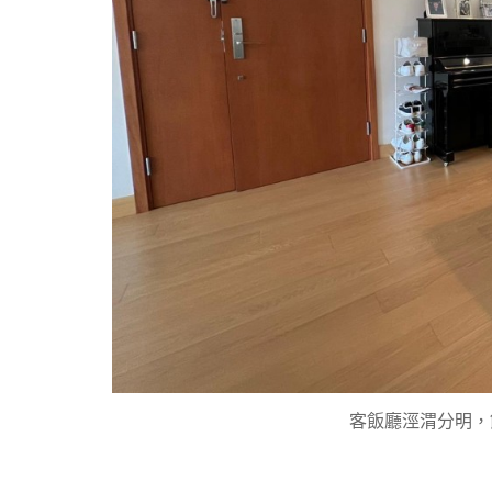
客飯廳涇渭分明，