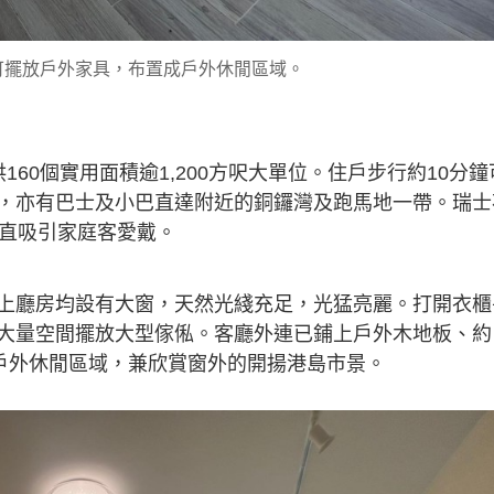
，可擺放戶外家具，布置成戶外休閒區域。
60個實用面積逾1,200方呎大單位。住戶步行約10分鐘
，亦有巴士及小巴直達附近的銅鑼灣及跑馬地一帶。瑞士
一直吸引家庭客愛戴。
上廳房均設有大窗，天然光綫充足，光猛亮麗。打開衣櫃
大量空間擺放大型傢俬。客廳外連已鋪上戶外木地板、約
成戶外休閒區域，兼欣賞窗外的開揚港島市景。