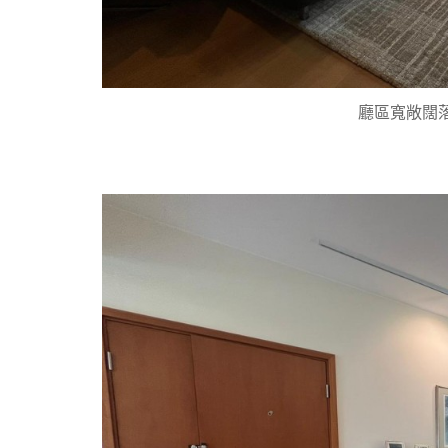
廳區寬敞闊