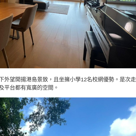
下外望開揚港島景致，且坐擁小學12名校網優勢。是次
及平台都有寬廣的空間。