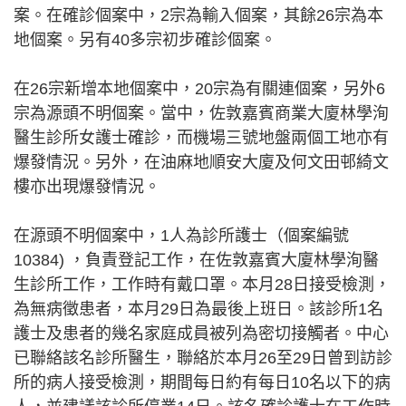
案。在確診個案中，2宗為輸入個案，其餘26宗為本
地個案。另有40多宗初步確診個案。
在26宗新增本地個案中，20宗為有關連個案，另外6
宗為源頭不明個案。當中，佐敦嘉賓商業大廈林學洵
醫生診所女護士確診，而機場三號地盤兩個工地亦有
爆發情況。另外，在油麻地順安大廈及何文田邨綺文
樓亦出現爆發情況。
在源頭不明個案中，1人為診所護士（個案編號
10384) ，負責登記工作，在佐敦嘉賓大廈林學洵醫
生診所工作，工作時有戴口罩。本月28日接受檢測，
為無病徵患者，本月29日為最後上班日。該診所1名
護士及患者的幾名家庭成員被列為密切接觸者。中心
已聯絡該名診所醫生，聯絡於本月26至29日曾到訪診
所的病人接受檢測，期間每日約有每日10名以下的病