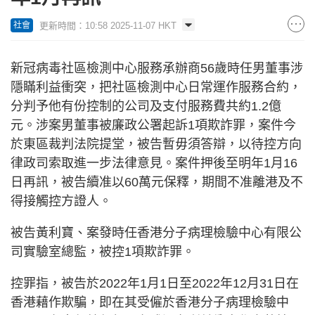
更新時間：10:58 2025-11-07 HKT
社會
新冠病毒社區檢測中心服務承辦商56歲時任男董事涉
隱瞞利益衝突，把社區檢測中心日常運作服務合約，
分判予他有份控制的公司及支付服務費共約1.2億
元。涉案男董事被廉政公署起訴1項欺詐罪，案件今
於東區裁判法院提堂，被告暫毋須答辯，以待控方向
律政司索取進一步法律意見。案件押後至明年1月16
日再訊，被告續准以60萬元保釋，期間不准離港及不
得接觸控方證人。
被告黃利寶、案發時任香港分子病理檢驗中心有限公
司實驗室總監，被控1項欺詐罪。
控罪指，被告於2022年1月1日至2022年12月31日在
香港藉作欺騙，即在其受僱於香港分子病理檢驗中