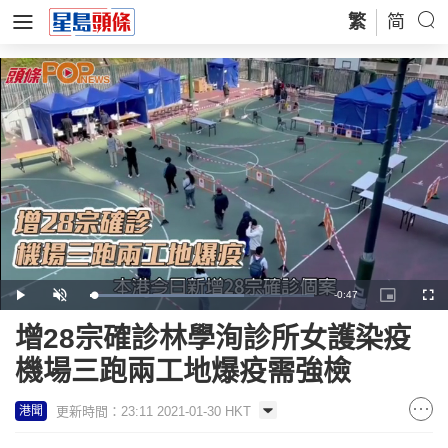
繁
简
Remaining
-
0:47
Loaded
:
Play
Unmute
Picture-
Full
68.77%
in-
Picture
Time
增28宗確診林學洵診所女護染疫
機場三跑兩工地爆疫需強檢
更新時間：23:11 2021-01-30 HKT
港聞