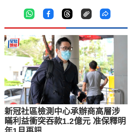
新冠社區檢測中心承辦商高層涉
瞞利益衝突吞款1.2億元 准保釋明
年1月再訊