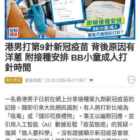
港男打第9針新冠疫苗 背後原因有
洋蔥 附接種安排 BB小童成人打
針時間
更新時間：21:00 2026-06-17 HKT
醫生教室
一名香港男子日前在網上分享接種第九劑新冠疫苗的
記錄，隨即引來大批網民諷刺，有人將打針比喻為
「吸毒」或「儲印花換禮物」。事主以幽默回應，並
引用人工智能（AI）數據反駁「疫苗致癌」的質疑，
強調「做人要科學」，沒有證據顯示新冠疫苗會致