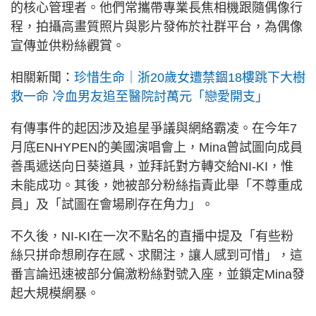
的核心管理者。他們常攜帶專業長焦相機跟隨偶像行
程，拍攝高畫質照片與影片發佈於社群平台，為偶像
宣傳並供粉絲觀賞。
相關新聞：
珍惜生命｜浙20歲女遭禁錮18樓跳下大樹
救一命 冷血男友追至醫院討萬元「戀愛開支」
有傳事件的起因涉及追星爭議與網絡霸凌。在今年7
月底ENHYPEN的美國演唱會上，Mina曾試圖向成員
善禹遞送向日葵道具，並拜託對方轉交給NI-KI，惟
未能成功。其後，她被部分粉絲指責此舉「不尊重成
員」及「試圖在會場刷存在角力」。
不久後，NI-KI在一次不點名的直播中提及「有些粉
絲只拼命想刷存在感、求關注，讓人感到可惜」，這
番言論迅速被部分偏激粉絲對號入座，並鎖定Mina發
起大規模網暴。