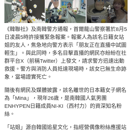
+4
《韓聯社》及南韓警方通報，首爾龍山警察署於8月5
日凌晨5時許接獲緊急報案。報案人為該名日籍女站
姐的友人，焦急地向警方表示「朋友正在直播中試圖
輕生」。與此同時，多名目擊直播的網民亦紛紛在社
群平台X（前稱Twitter）上發文，請求警方迅速出動
救援。警方與消防人員抵達現場時，該女已無生命跡
象，當場證實死亡。
隨後有網民及媒體披露，該名離世的日本籍女子網名
為「Mina」，現年26歲，是南韓國人氣男團
ENHYPEN日籍成員NI-KI（西村力）的資深知名粉
絲。
「站姐」源自韓國追星文化，指經營偶像粉絲應援站