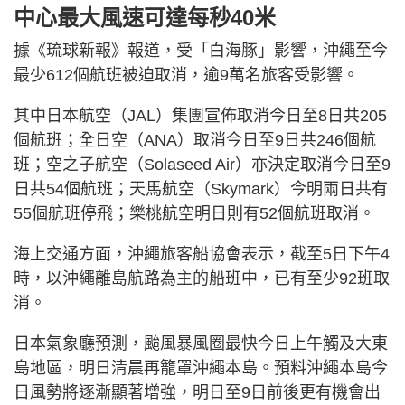
中心最大風速可達每秒40米
據《琉球新報》報道，受「白海豚」影響，沖繩至今
最少612個航班被迫取消，逾9萬名旅客受影響。
其中日本航空（JAL）集團宣佈取消今日至8日共205
個航班；全日空（ANA）取消今日至9日共246個航
班；空之子航空（Solaseed Air）亦決定取消今日至9
日共54個航班；天馬航空（Skymark）今明兩日共有
55個航班停飛；樂桃航空明日則有52個航班取消。
海上交通方面，沖繩旅客船協會表示，截至5日下午4
時，以沖繩離島航路為主的船班中，已有至少92班取
消。
日本氣象廳預測，颱風暴風圈最快今日上午觸及大東
島地區，明日清晨再籠罩沖繩本島。預料沖繩本島今
日風勢將逐漸顯著增強，明日至9日前後更有機會出