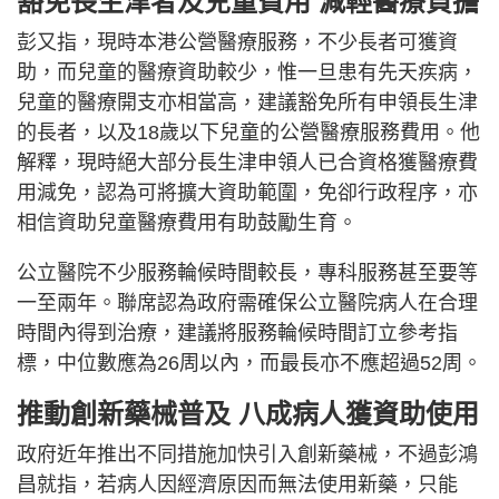
豁免長生津者及兒童費用 減輕醫療負擔
彭又指，現時本港公營醫療服務，不少長者可獲資
助，而兒童的醫療資助較少，惟一旦患有先天疾病，
兒童的醫療開支亦相當高，建議豁免所有申領長生津
的長者，以及18歲以下兒童的公營醫療服務費用。他
解釋，現時絕大部分長生津申領人已合資格獲醫療費
用減免，認為可將擴大資助範圍，免卻行政程序，亦
相信資助兒童醫療費用有助鼓勵生育。
公立醫院不少服務輪候時間較長，專科服務甚至要等
一至兩年。聯席認為政府需確保公立醫院病人在合理
時間內得到治療，建議將服務輪候時間訂立參考指
標，中位數應為26周以內，而最長亦不應超過52周。
推動創新藥械普及 八成病人獲資助使用
政府近年推出不同措施加快引入創新藥械，不過彭鴻
昌就指，若病人因經濟原因而無法使用新藥，只能