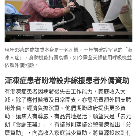
現年63歲的施誌威本身是一名司機，十年前確診罕見的「漸
凍人症」，身體機能持續衰退，如今需全天候使用呼吸機並
依賴外傭照顧。
漸凍症患者盼增設非綜援患者外傭資助
有漸凍症患者因病發後失去工作能力，家庭收入大
減，除了應付醫療及日常開支，亦需花費額外開支聘
用外傭，經濟負擔沉重。他們期盼政府提供更多資
助，讓病人有尊嚴、有品質地過活，願望只是「去元
朗『食霸王雞』」。有議員則建議公營醫療推出「分
層資助」，向高收入家庭減少資助，將資源投放到有