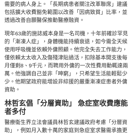
需要的病人身上。「長期病患者關注改革聯席」建議
包括擴大收費豁免範圍以改善「因病致貧」比率，並
透過改善自願醫保推動醫療融資。
現年63歲的施誌威本身是一名司機，十年前確診罕見
的「漸凍人症」，身體機能持續衰退，如今需全天候
使用呼吸機並依賴外傭照顧。他完全失去工作能力，
僅依賴太太收入及傷殘津貼過活，扣除基本開支後每
月僅剩8、9千元，而聘用外傭的一次性費用動輒達兩
萬。他強調自己並非「呻窮」，只希望生活能輕鬆少
少。他期望政府能增設非綜援的嚴重漸凍症患者外傭
資助。
林哲玄倡「分層資助」 急症室收費應能
者多付
醫療衞生界立法會議員林哲玄建議政府考慮「分層資
助」，例如月入數十萬的家庭到急症室求醫需承擔更