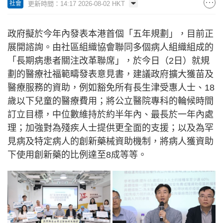
更新時間：14:17 2026-08-02 HKT
社會
政府擬於今年內發表本港首個「五年規劃」，目前正
展開諮詢。由社區組織協會聯同多個病人組織組成的
「長期病患者關注改革聯席」，於今日（2日）就規
劃的醫療社福範疇發表意見書，建議政府擴大獲苗及
醫療服務的資助，例如豁免所有長生津受惠人士、18
歲以下兒童的醫療費用；將公立醫院專科的輪候時間
訂立目標，中位數維持於約半年內、最長於一年內處
理；加強對為殘疾人士提供更全面的支援；以及為罕
見病及特定病人的創新藥械資助機制，將病人獲資助
下使用創新藥的比例達至8成等等。