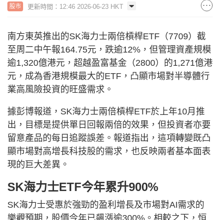
更新時間：12:46 2026-06-23 HKT
股市
南方東英推出的SK海力士兩倍槓桿ETF（7709）截
至周二中午報164.75元，跌逾12%，但管理資產規模
逾1,320億港元，超越盈富基金（2800）的1,271億港
元，成為香港規模最大的ETF，凸顯市場對半導體行
業高風險投資的旺盛需求。
據彭博報道，SK海力士兩倍槓桿ETF於上年10月推
出，目標是提供單日回報兩倍的效果，但投資者亦要
留意產品的每日追蹤誤差。報道指出，這項轉變既凸
顯市場對高增長科技股的需求，也反映兩者基本面表
現的巨大差異。
SK海力士ETF今年累升900%
SK海力士受惠於強勁的盈利增長及市場對AI需求的
樂觀預期，股價今年已飆漲逾300%。相較之下，恒