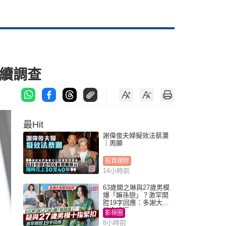
續調查
最Hit
謝偉俊夫婦擬效法蔡瀾
｜周顯
投資理財
14小時前
63歲關之琳與27歲男模
爆「嫲孫戀」？激罕開
腔19字回應：多謝大家
掛念近況
影視圈
8小時前