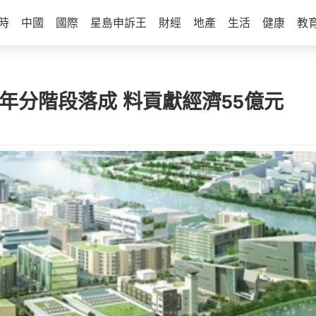
時
中國
國際
星島申訴王
財經
地產
生活
健康
教
4年分階段落成 料貢獻經濟55億元