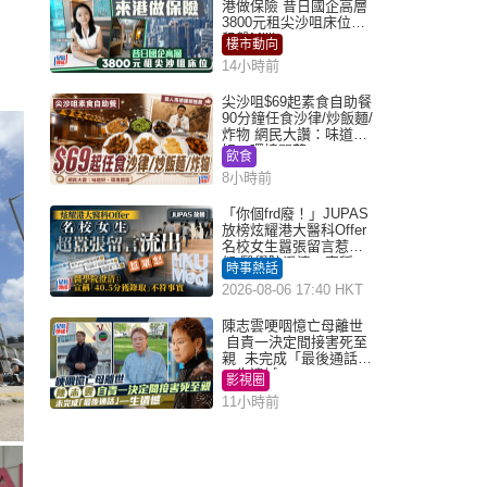
港做保險 昔日國企高層
3800元租尖沙咀床位｜
租盤Million
樓市動向
14小時前
尖沙咀$69起素食自助餐
90分鐘任食沙律/炒飯麵/
炸物 網民大讚：味道
好，環境闊落
飲食
8小時前
「你個frd廢！」JUPAS
放榜炫耀港大醫科Offer
名校女生囂張留言惹眾
怒 醫學院澄清：宣稱
時事熱話
「40.5分獲錄取」不符事
2026-08-06 17:40 HKT
實｜Juicy叮
陳志雲哽咽憶亡母離世
自責一決定間接害死至
親 未完成「最後通話」
一生遺憾
影視圈
11小時前