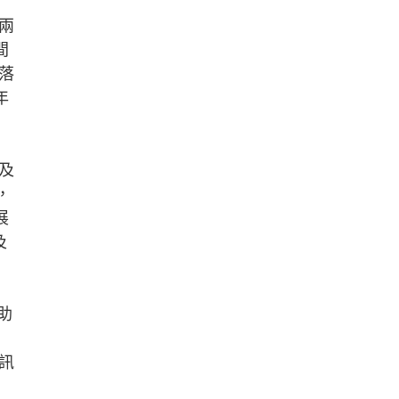
兩
間
落
年
及
，
展
及
助
訊