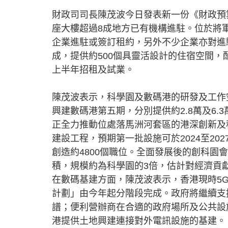
財政司司長陳茂波今日發表新一份《財政預
座大樓超過8成地方已有機構進駐。位於將
企業進駐或簽訂租約，另外不少企業亦對進
成，提供約500個具靈活設計的住宿空間
上半年招租及試業。
陳茂波表示，科學園及數碼港的研發及工作
興建數碼港第五期，分別提供約2.8萬及6
正全力推動位處落馬洲河套區的港深創新及
建設工程，預期第一批設施可於2024至20
創造約4800個職位。全面發展後的創科園
積，規模約為科學園的3倍，估計對經濟貢獻
在數碼基建方面，陳茂波表示，香港現時5
計劃」由今年起分階段完成。政府將繼續支
譜；便利營辦商在合適的政府場所及公共設
港提供土地興建連接對外電訊設施的基建。