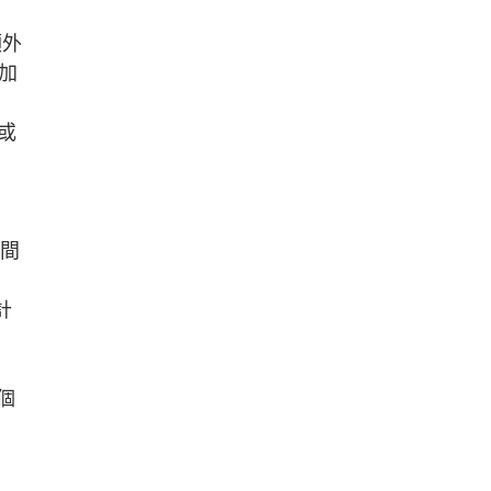
額外
加
或
」
0間
計
個