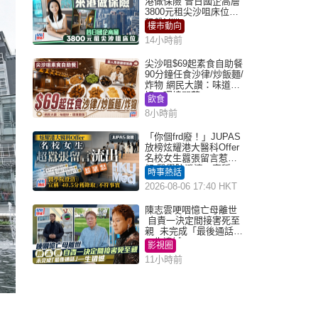
港做保險 昔日國企高層
3800元租尖沙咀床位｜
租盤Million
樓市動向
14小時前
尖沙咀$69起素食自助餐
90分鐘任食沙律/炒飯麵/
炸物 網民大讚：味道
好，環境闊落
飲食
8小時前
「你個frd廢！」JUPAS
放榜炫耀港大醫科Offer
名校女生囂張留言惹眾
怒 醫學院澄清：宣稱
時事熱話
「40.5分獲錄取」不符事
2026-08-06 17:40 HKT
實｜Juicy叮
陳志雲哽咽憶亡母離世
自責一決定間接害死至
親 未完成「最後通話」
一生遺憾
影視圈
11小時前