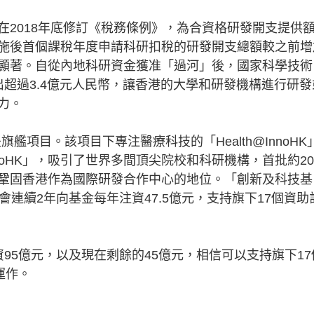
在2018年底修訂《稅務條例》，為合資格研發開支提供
施後首個課稅年度申請科研扣稅的研發開支總額較之前增
顯著。自從內地科研資金獲准「過河」後，國家科學技術
超過3.4億元人民幣，讓香港的大學和研發機構進行研發
力。
旗艦項目。該項目下專注醫療科技的「Health@InnoHK
noHK」，吸引了世界多間頂尖院校和科研機構，首批約2
鞏固香港作為國際研發合作中心的地位。「創新及科技基
連續2年向基金每年注資47.5億元，支持旗下17個資助
95億元，以及現在剩餘的45億元，相信可以支持旗下17
運作。