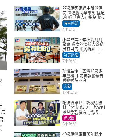
27歲港男家道中落做保
安 慘遭舊同學嘲笑 捱足
3年遇「高人」指點 終辭
職宣告「轉做一事」｜
時事熱話
Juicy叮
4小時前
小學畢業30年突約月月
聚會 過度熱情惹人質疑
另有目的 網民拆解「扮
熟」4大動機｜Juicy叮
時事熱話
7小時前
珍惜生命｜荃灣15歲少
年墮樓 事前曾報警預告
昏迷送院不治
限
突發
12小時前
正
黎彼得離世丨黎樹德被
封「李泳漢2.0」 老父剛
2月
離世急於澄清「代找卡
數」傳聞惹人反感
影視圈
事
5小時前
司
40歲港漂棄百萬年薪來