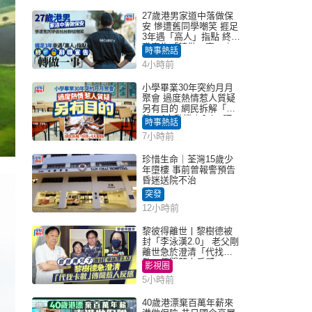
27歲港男家道中落做保
安 慘遭舊同學嘲笑 捱足
3年遇「高人」指點 終辭
職宣告「轉做一事」｜
時事熱話
Juicy叮
4小時前
小學畢業30年突約月月
聚會 過度熱情惹人質疑
另有目的 網民拆解「扮
熟」4大動機｜Juicy叮
時事熱話
7小時前
珍惜生命｜荃灣15歲少
年墮樓 事前曾報警預告
昏迷送院不治
突發
12小時前
黎彼得離世丨黎樹德被
封「李泳漢2.0」 老父剛
離世急於澄清「代找卡
數」傳聞惹人反感
影視圈
5小時前
40歲港漂棄百萬年薪來