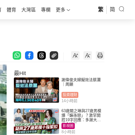
繁
简
育
體育
大灣區
專欄
更多
最Hit
謝偉俊夫婦擬效法蔡瀾
｜周顯
投資理財
14小時前
63歲關之琳與27歲男模
爆「嫲孫戀」？激罕開
腔19字回應：多謝大家
掛念近況
影視圈
8小時前