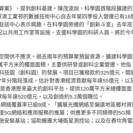
算案》，提到創科基建。陳茂波說，科學園首階段擴建的
軍澳工業邨的數據技術中心自去年第四季投入營運已有16
駐該中心表示興趣。在科學園旁邊的「創新斗室」去年底
，配以共用工作室等設施，支援科學園的科研人員，將於今
空間供不應求。過去兩年的預算案預留資源，擴建科學園
.3萬平方米的樓面面積，主要供研發或創科企業營運。他指
科技園（創科園）的發展。項目已獲撥款約325億元，開
27年分階段落成，估計對香港經濟貢獻每年達55億元，以
會是香港歷來最大的創科平台，提供120萬平方米總樓面面
每年達520億元，以及創造約5.2萬個職位。
G網絡覆蓋率已逾9成，「擴展光纖網絡至偏遠地區鄉村資
援5G網絡和應用服務的推展；供應更多不同頻帶的5G頻
施安裝基站；協助搬遷大埔衞星測控站；以及在舂坎角電