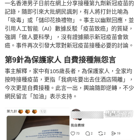
一名香港男子日前在網上分享接種第九劑新冠疫苗的
記錄，隨即引來大批網民諷刺，有人將打針比喻為
「吸毒」或「儲印花換禮物」。事主以幽默回應，並
引用人工智能（AI）數據反駁「疫苗致癌」的質疑，
強調「做人要科學」，沒有證據顯示新冠疫苗會致
癌。事件再次引發大眾對新冠疫苗接種必要的討論。
第9針為保護家人 自費接種無怨言
事主解釋，家中有105歲長者，為保護家人，全家均
按時接種疫苗，更指「我病咗要出去住酒店隔離」，
今次更是自費接種。此言一出，輿論隨即逆轉，不少
網民留言「加油」表示支持。