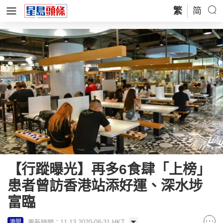
繁
简
【行蹤曝光】再多6食肆「上榜」
患者曾訪香港站添好運、深水埗
富臨
更新時間：11:13 2020-08-31 HKT
港聞