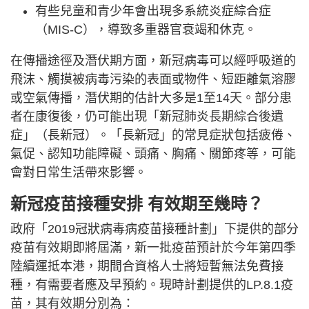
有些兒童和青少年會出現多系統炎症綜合症
（MIS-C），導致多重器官衰竭和休克。
在傳播途徑及潛伏期方面，新冠病毒可以經呼吸道的
飛沫、觸摸被病毒污染的表面或物件、短距離氣溶膠
或空氣傳播，潛伏期的估計大多是1至14天。部分患
者在康復後，仍可能出現「新冠肺炎長期綜合後遺
症」（長新冠）。「長新冠」的常見症狀包括疲倦、
氣促、認知功能障礙、頭痛、胸痛、關節疼等，可能
會對日常生活帶來影響。
新冠疫苗接種安排
有效期至幾時？
政府「2019冠狀病毒病疫苗接種計劃」下提供的部分
疫苗有效期即將屆滿，新一批疫苗預計於今年第四季
陸續運抵本港，期間合資格人士將短暫無法免費接
種，有需要者應及早預約。現時計劃提供的LP.8.1疫
苗，其有效期分別為：