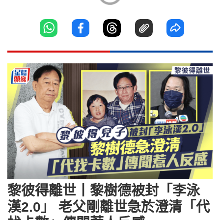
黎彼得離世丨黎樹德被封「李泳
漢2.0」 老父剛離世急於澄清「代