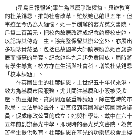
(星島日報報道)畢生為基層爭取權益、興辦教育
的杜葉錫恩，推動社會改革，雖然她已離世五年，但
事迹至今仍為人緬懷。她一手創辦的慕光英文書院，
斥資二百萬元，把校內故居改建成紀念館暨校史館，
以記錄其傳奇一生。除完整保留其辦公室外，亦展出
多項珍貴藏品，包括已故國學大師饒宗頤為她百歲壽
辰而揮毫的墨寶。紀念館料九月起免費開放，屆時將
有學生導賞，校方亦在生活與社會科，增設杜葉錫恩
「校本課題」。
在英國出生的杜葉錫恩，上世紀五十年代來港，
致力為基層市民服務，尤其關注基層和小販被受欺
壓、街童猖獗、貪腐問題嚴重等議題，除在當時的市
政局、立法局發聲外，更直接到英國游說英國國會議
員，促成廉政公署的成立；她與杜學魁、戴中在六十
五年前創辦慕光中學，即現時的慕光英文書院，為貧
苦學生提供教育。杜葉錫恩在慕光的功樂道校舍主樓