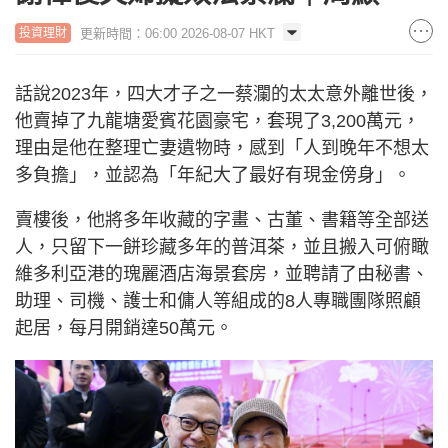
更新時間：06:00 2026-08-07 HKT
投資理財
話說2023年，四大才子之一蔡瀾的太太意外離世後，
他賣掉了九龍塘愛賓花園豪宅，套現了3,200萬元，
理由是他在整理亡妻遺物時，感到「人到晚年不想太
多負擔」，並認為「年紀大了最好有現金傍身」。
賣樓後，他將多年收藏的字畫、古董、書籍等全部送
人，只留下一餅珍藏多年的普洱茶，並且搬入可俯瞰
維多利亞港的瑰麗酒店海景套房，並聘請了由秘書、
助理、司機、護士和傭人等組成的8人專職團隊照顧
起居，每月開銷達50萬元。