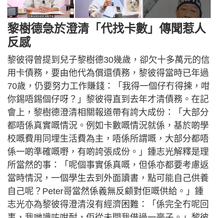
黎樹德急於澄清「代找卡數」傳聞惹人
反感
黎彼得曾提到兒子黎樹德30幾歲，卻欠十多萬元的信
用卡債務，要由他代為償還債務，黎彼得當時已年過
70歲，仍要努力工作賺錢：「我得一個仔冇得揀，咁
你錫唔錫個仔呀？」黎彼得直到去年才清債務。在記
會上，黎樹德澄清相關報道帶有誇大成份：「大部分
都唔係真實嘅情況。例如卡數嘅情況就係，基於啲學
校嘅費用同埋生活費為主，唔係所謂嘅，大部分都唔
係一啲準確嘅嘢，有啲誇張成份。」鍾志光解釋是理
所當然的事：「呢個事實係真嘅，但係亦都要考慮返
當時情況，一個學生去到外面讀書，點可能自己供養
自己呢？Peter哥當然係義無反顧對佢嘅供給。」鍾
志光亦為黎彼得澄清沒有經濟困難：「係完全冇呢回
事，我哋識咗咁耐，佢從未問我借過一毫子。」黎彼