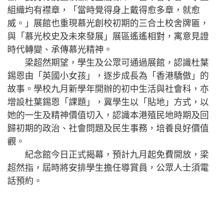
組織均有襟章，「當時覺得身上戴得愈多章，就愈
威。」展館也重現慕光創校初期的三合土校舍牌匾，
與「慕光校史及未來發展」展區遙遙相對，寓意見證
時代轉變、承傳慕光精神。
梁超然期望，學生及公眾可通過展館，認識杜葉
錫恩由「英國小女孩」，逐步成長為「香港驕傲」的
故事。學校九月新學年開辦的初中生活與社會科，亦
增設杜葉錫恩「課題」，冀學生以「貼地」方式，以
她的一生及精神價值切入，認識本港殖民地時期及回
歸初期的政治、社會問題及民生事務，培養良好價值
觀。
紀念館今日正式揭幕，預計九月起免費開放，梁
超然指，屆時將安排學生擔任導賞員，公眾人士須電
話預約。