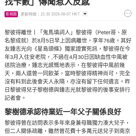
找卡數」傳聞惹人反感
更新時間：15:30 2026-08-07 HKT
影視圈
黎彼得離世丨「鬼馬填詞人」黎彼得（Peter哥、原
名黎成就）於8月5日早上因病離世，享年76歲。其好
友鍾志光向《星島頭條》獨家證實死訊，黎彼得在今
年3月入住安老院，,不過在4月30日因缺血性中風被
送院治療，鍾志光感慨地表示，在黎彼得中風前幾
天，兩人還曾一同飲茶，當時黎彼得精神尚可，完全
沒有料到此後會天人永隔，亦沒有留下任何遺言。昨
日黎彼得兒子黎樹德與鍾志光就黎彼得的後事安排行
記者會。
黎樹德承認待業近一年父子關係良好
黎彼得曾在訪問表示多年來身兼母職獨力湊大兒子，
但二人關係疏離，雖然曾花費十多萬元送兒子到南京