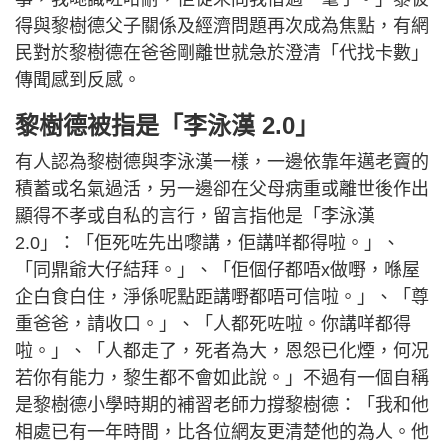
得與黎樹德父子關係及經濟問題再次成為焦點，有網
民對於黎樹德在爸爸剛離世就急於澄清「代找卡數」
傳聞感到反感。
黎樹德被指是「李泳漢 2.0」
有人認為黎樹德與李泳漢一樣，一邊依靠年邁老竇的
積蓄或名氣過活，另一邊卻在父母病重或離世後作出
顯得不孝或自私的言行，留言指他是「李泳漢
2.0」：「佢死咗先出嚟講，佢講咩都得啦。」、
「同鼎爺大仔結拜。」、「佢個仔都唔x做嘢，喺屋
企白食白住，淨係呢點距講嘢都唔可信啦。」、「尊
重爸爸，請收口。」、「人都死咗啦。你講咩都得
啦。」、「人都走了，死者為大，恩怨已化煙，何况
若你有能力，黎生都不會如此說。」不過有一個自稱
是黎樹德小學時期的補習老師力撐黎樹德：「我和他
相處已有一年時間，比各位網友更清楚他的為人。他