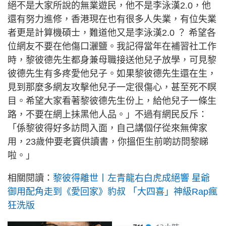
絕不是大家所說的無業遊民，他不是李泳漢2.0，他
還有努力進修，香港現在也有很多人失業，有位失業
者更是計算機碩士，難道他又是李泳漢2.0 ？ 希望各
位網友不要在他傷口灑鹽。我記得當年在補習社工作
時，黎彼德先生都身兼母職接送他兒子放學，可見黎
彼德先生有多疼愛他兒子。如果黎彼德先生還在生，
見到那麼多網友攻擊他兒子一定很傷心，甚至死不瞑
目。希望大家看著黎彼德先生份上，給他兒子一條生
路，不要在網上抺黑他人品。」不過有網民反斥：
「係黎彼得好多訪問入面，自己講個仔從來無俾家
用，23歲仲要老竇供讀書，你搵佢生前啲訪問黎睇
啦。」
相關閱讀：
黎彼得離世丨左青龍右白虎成絕響 星爺
御用配角走到《愛回家》豹叔 「大四喜」神級Rap瘋
狂洗版