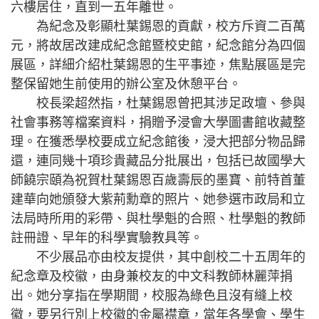
六樓居住，直到一五年離世。
為紀念及彰顯杜葉錫恩的貢獻，校方斥資二百萬
元，將故居改建成紀念館暨校史館，紀念館分為四個
展區，詳細介紹杜葉錫恩的生平事迹，焦點展區是完
整保留她生前使用的辦公室及休憩平台。
校長梁超然指，杜葉錫恩曾把其涉足政壇、參與
社會事務等檔案資料，捐贈予浸會大學圖書館收藏整
理。在獲悉學校要成立紀念館後，浸大把部分物品歸
還，連同幾十項珍貴藏品分批展出，包括已故國學大
師饒宗頤為祝賀杜葉錫恩百歲壽辰的墨寶、前特首董
建華向她頒發大紫荊勳章的照片、她參選市政局和立
法局時所用的彩帶、與杜學魁的合照、杜學魁的教師
註冊證、早年的科學實驗教具等。
不少展品亦由校友提供，其中創校二十五周年的
紀念章及校徽，由身兼校友的中文科教師林麗萍捐
出。她分享指在學期間，校服為綠色且沒有縫上校
徽，要另行別上校徽的金屬襟章，當年各學會、學生