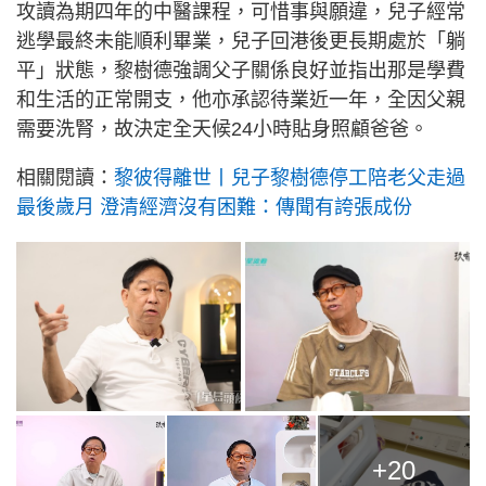
攻讀為期四年的中醫課程，可惜事與願違，兒子經常
逃學最終未能順利畢業，兒子回港後更長期處於「躺
平」狀態，黎樹德強調父子關係良好並指出那是學費
和生活的正常開支，他亦承認待業近一年，全因父親
需要洗腎，故決定全天候24小時貼身照顧爸爸。
相關閱讀：
黎彼得離世丨兒子黎樹德停工陪老父走過
最後歲月 澄清經濟沒有困難：傳聞有誇張成份
+20