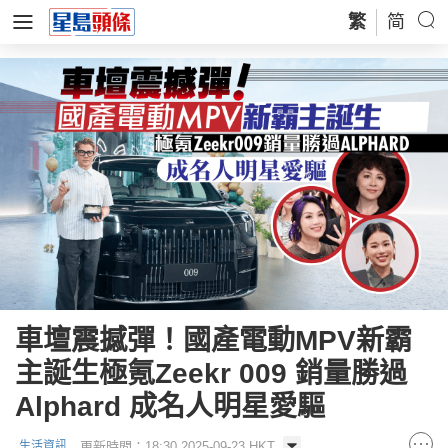
繁
简
車壇震撼彈！國產電動MPV新霸
主誕生極氪Zeekr 009 銷量勝過
Alphard 成名人明星愛驅
更新時間：18:30 2025-09-23 HKT
生活資訊