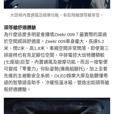
大班椅內置通風及按摩功能，有如飛機頭等艙享受。
頭等艙舒適體驗
為什麼這麼多明星會鍾情Zeekr 009？最實際的莫過
於空間感與舒適度。Zeekr 009車身龐大，長達5.2
米、闊2米、高1.8米，車廂空間非常闊落，即使第三
排座椅也有充足腳位空間。中排電控大班椅體積較
(七座版)巨型，內置通風及按摩功能，而且一按掣便
可變成「零重力」仰臥姿勢(連兩組腳托)，加上全套
先進的主被動安全系統、OLED娛樂大屏及能聽懂粵
語的智慧語音助手、冷暖恒溫冰箱，營造出如頭等艙
般舒適體驗。