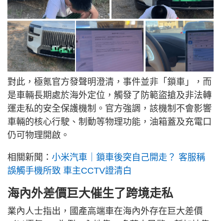
對此，極氪官方發聲明澄清，事件並非「鎖車」，而
是車輛長期處於海外定位，觸發了防範盜搶及非法轉
運走私的安全保護機制。官方強調，該機制不會影響
車輛的核心行駛、制動等物理功能，油箱蓋及充電口
仍可物理開啟。
相關新聞：
小米汽車｜鎖車後突自己開走？ 客服稱
誤觸手機所致 車主CCTV證清白
海內外差價巨大催生了跨境走私
業內人士指出，國產高端車在海內外存在巨大差價