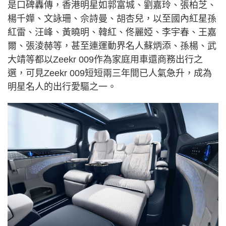
是口碑轟傳，香港明星如郭富城、劉嘉玲、張柏芝、
楊千嬅、文詠珊、佘詩曼、胡杏兒，以至國內紅星孫
紅雷、汪峰、黃曉明、韓紅、佟麗婭、李宇春、王嘉
爾、張淩赫等，甚至連運動界名人蘇炳添、孫楊、武
大靖等都以Zeekr 009作為家庭用車還商務出行之
選，可見Zeekr 009短短兩三年間已人氣急升，成為
明星名人的出行愛驅之一。