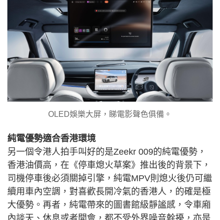
OLED娛樂大屏，睇電影聲色俱備。
純電優勢適合香港環境
另一個令港人拍手叫好的是Zeekr 009的純電優勢，
香港油價高，在《停車熄火草案》推出後的背景下，
司機停車後必須關掉引擎，純電MPV則熄火後仍可繼
續用車內空調，對喜歡長開冷氣的香港人，的確是極
大優勢。再者，純電帶來的圖書館級靜謐感，令車廂
內談天、休息或者開會，都不受外界噪音幹擾，亦是