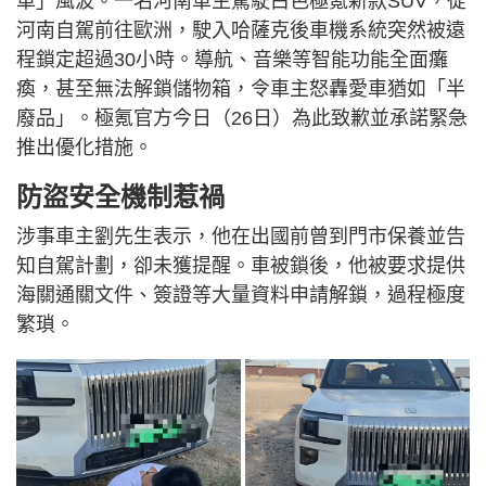
車」風波。一名河南車主駕駛白色極氪新款SUV，從
河南自駕前往歐洲，駛入哈薩克後車機系統突然被遠
程鎖定超過30小時。導航、音樂等智能功能全面癱
瘓，甚至無法解鎖儲物箱，令車主怒轟愛車猶如「半
廢品」。極氪官方今日（26日）為此致歉並承諾緊急
推出優化措施。
防盜安全機制惹禍
涉事車主劉先生表示，他在出國前曾到門市保養並告
知自駕計劃，卻未獲提醒。車被鎖後，他被要求提供
海關通關文件、簽證等大量資料申請解鎖，過程極度
繁瑣。