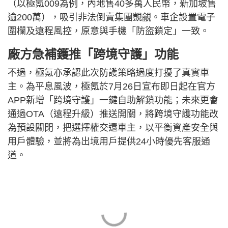
（以極氪009為例，內地售40多萬人民幣，新加坡售
逾200萬），吸引非法倒賣集團覬覦。車企設置電子
圍欄及遠程風控，原意與手機「防盜鎖定」一致。
廠方急補鑊推「跨境守護」功能
不過，極氪亦承認此次防護策略過度打擾了真實車
主。為平息風波，極氪於7月26日宣布即日起在官方
APP新增「跨境守護」一鍵自助解鎖功能；未來更會
通過OTA（遠程升級）推送開關，將跨境守護功能改
為預設關閉，把選擇權交還車主，以平衡資產安全與
用戶體驗，並將為出境用戶提供24小時優先客服通
道。