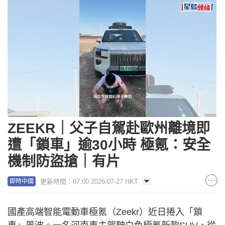
Loaded
:
Unmute
98.29%
ZEEKR｜父子自駕赴歐州離境即
遭「鎖車」逾30小時 極氪：安全
機制防盜搶｜有片
更新時間：07:00 2026-07-27 HKT
即時中國
國產高端智能電動車極氪（Zeekr）近日捲入「鎖