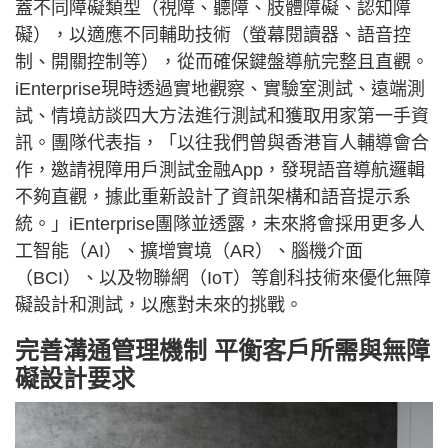
蓋不同障礙類型（視障、聽障、肢體障礙、認知障
礙），以適應不同輔助技術（螢幕閱讀器、語音控
制、開關控制等），從而確保鍵盤導航完整且直觀。
iEnterprise現時透過實地觀察、實驗室測試、遠端測
試、情境訪談四大方法進行測試和獲取用家第一手資
訊。團隊代表指，「以往我們曾與香港盲人輔導會合
作，邀請視障用戶測試金融App，發現語音導航邏輯
不夠直觀，據此重新設計了資訊架構和語音提示系
統。」iEnterprise團隊並透露，未來將會採用更多人
工智能（AI）、擴增實境（AR）、腦機介面
（BCI）、以及物聯網（IoT）等創科技術來優化無障
礙設計和測試，以應對未來的挑戰。
完善溝通管理機制 平衡客戶所需與無障
礙設計要求