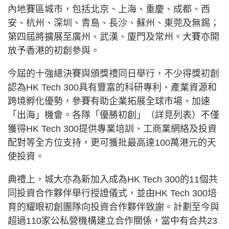
內地賽區城市，包括北京、上海、重慶、成都、西
安、杭州、深圳、青島、長沙、蘇州、東莞及無錫；
第四屆將擴展至廣州、武漢、廈門及常州。大賽亦開
放予香港的初創參與。
今屆的十強總決賽與頒獎禮同日舉行，不少得獎初創
認為HK Tech 300具有豐富的科研專利、產業資源和
跨境孵化優勢，參賽有助企業拓展全球市場、加速
「出海」機會。各隊「優勝初創」（詳見列表）不僅
獲得HK Tech 300提供專業培訓、工商業網絡及投資
配對等全方位支持，更可獲批最高達100萬港元的天
使投資。
典禮上，城大亦為新加入成為HK Tech 300的11個共
同投資合作夥伴舉行授證儀式，並由HK Tech 300培
育的耀眼初創團隊向投資合作夥伴致謝。計劃至今與
超過110家公私營機構建立合作關係，當中有合共23