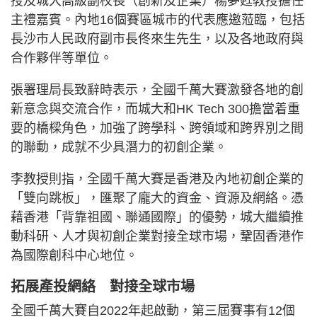
授及城大高級副校長（創新及企業）楊夢甦教授擔任
主禮嘉賓。內地16個賽區城市的代表應邀蒞臨，包括
長沙市人民政府副市長佟來生先生，以及各地政府與
合作夥伴等單位。
張署理局長致辭時表示，全國千萬大賽激發各地的創
新意念與交流合作，而城大和HK Tech 300擔當着重
要的橋樑角色，加強了跨學科、跨領域和跨界別之間
的聯動，成就不少具潛力的初創企業。
李教授則指，全國千萬大賽是香港及內地初創企業的
「雙向跳板」，匯聚了龐大的資金、資源及網絡。憑
藉香港「背靠祖國、聯通國際」的優勢，城大繼續推
動科研、人才與初創企業對接全球市場，鞏固香港作
為國際創科中心地位。
拓展產投網絡 對接全球市場
全國千萬大賽自2022年起啟動，第三屆賽事有12個