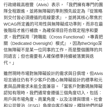
行政總裁高樹豐（Alvis）表示，「我們擁有專門的團
隊全程跟進，並將無障礙的準則預先設定為『從策略
到交付皆必須遵循的底線要求』，並將其核心聚焦於
WCAG所定義的可用性與無障礙成功準則，而非在最
後階段才進行補救。為確保項目符合既定程序和要
求，我們採用『跨職能（Cross Functional）+專責把
關（Dedicated Oversight）模式』，因為theOrigo深
信無障礙不是某一位同事的工作，而是整個團隊的共
同語言；但也需要有人確保標準持續被落實與迭
代。」
雖然現時市場對無障礙設計的需求與日俱增，但Alvis
坦言過往仍有不少客戶仍擔心無障礙設計的標準和元
素與品牌需求未能全面兼容。「當客戶對數碼無障礙
認知有限時，我們通常會遵循三個角度切入，包括︰
用戶與市場角度、商業角度、以及法律與環境、社會
和公司管治（ESG）角度向客戶解說，釋除他們的疑