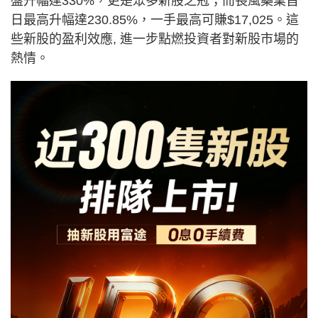
盤升幅達330%，更是眾多新股之冠；而長風藥業首
日最高升幅達230.85%，一手最高可賺$17,025。這
些新股的盈利效應, 進一步點燃投資者對新股市場的
熱情。