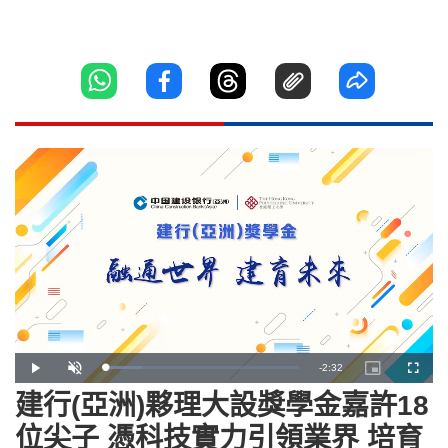
Remaining
-
2:32
Loaded
:
Play
Unmute
Picture-
Fullscr
19.28%
in-
Picture
建行(亞洲)夥理大設獎學金嘉許18
Time
位尖子 憑科技實力引領業界 培育