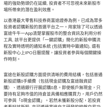
場的強勁勢頭仍在延續, 投資者不可忽視未來新股市
場所帶來的潛在盈利效應。
以香港最大零售科技券商富途證券為例，已成為眾多
投資者認購新股的首選平台之一。用家除了可以透過
富途牛牛一App清楚掌握股市的整合資訊及利用分析
工具, 該平台更提供「一鍵認購」簡化的新股申購流
程及實時透明的通知系統 (包括實時中籤通知), 還有
新股中心上IPO日曆提醒，讓投資者參與每個關鍵操
作時刻。
富途在新股認購方面提供清晰的費用結構，包括普通
新股認購0手續費（包括現金認購及富途融資認
購）、透過銀行孖展認購0息。即使帳戶無現金，只
要持有足夠市值的持倉並具備相應購買力，用戶仍然
可參與「0現金認購」。若然未獲新股分配，若投資
者看好該新股, 亦可透過富途自主研發的暗盤交易功