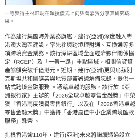
一等獎得主林鈺烔在頒授儀式上向與會嘉賓分享其研究成
果。
作為建行集團海外業務旗艦，建行(亞洲)深度融入粵
港澳大灣區建設，率先參與跨境理財通、互換通等多
項跨境資金業務。該行深耕區域全面經濟夥伴關係協
定（RCEP）及「一帶一路」重點區域，相關信貸資
產餘額突破千億港元。近期，建行(亞洲)更與烏茲別
克斯坦共和國礦業與地質部簽署諒解備忘錄，提供一
站式跨境金融服務 。憑藉卓越的服務，該行於《亞
洲銀行家》主辦的「2026全球卓越零售金融獎」中榮
獲「香港高度讚譽零售銀行」以及在「2026香港卓越
零售金融大獎」中獲得「香港最佳中小企業跨境匯款
服務」殊榮 。
扎根香港逾110年，建行(亞洲)未來將繼續透過設立