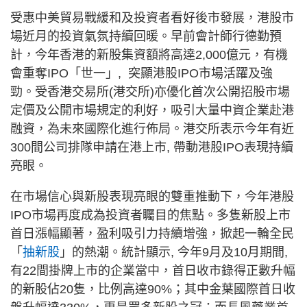
受惠中美貿易戰緩和及投資者看好後市發展，港股市
場近月的投資氣氛持續回暖。早前會計師行德勤預
計，今年香港的新股集資額將高達2,000億元，有機
會重奪IPO「世一」, 突顯港股IPO市場活躍及強
勁。受香港交易所(港交所)亦優化首次公開招股市場
定價及公開市場規定的利好，吸引大量中資企業赴港
融資，為未來國際化進行佈局。港交所表示今年有近
300間公司排隊申請在港上市, 帶動港股IPO表現持續
亮眼。
在市場信心與新股表現亮眼的雙重推動下，今年港股
IPO市場再度成為投資者矚目的焦點。多隻新股上市
首日漲幅顯著，盈利吸引力持續增強，掀起一輪全民
「
抽新股
」的熱潮。統計顯示, 今年9月及10月期間,
有22間掛牌上市的企業當中，首日收市錄得正數升幅
的新股佔20隻，比例高達90%；其中金葉國際首日收