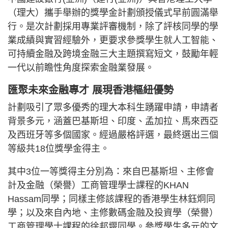
（理大）攜手舉辦的獎學金計劃頒授儀式早前圓滿舉
行。是次計劃採用專業評審機制，除了評核同學的學
業成績與實習經驗外，更要求參獎學生就人工智能、
可持續金融及跨境金融三大主題撰寫短文，鼓勵年輕
一代以前瞻性角度探索金融業發展。
匯聚未來金融專才 展現香港樞紐優勢
計劃吸引了眾多優秀的理大本科生踴躍申請，申請者
背景多元，涵蓋巴基斯坦、印度、孟加拉、馬來西亞
及西班牙等多個國家。經過嚴格評選，最終選出三個
等級共18位獎學金得主。
其中3位一等獎得主分別為：來自巴基斯坦、主修會
計及金融（榮譽）工商管理學士課程的KHAN
Hassam同學；同樣主修該課程的香港學生林鈺烔同
學；以及來自內地、主修數碼金融及投資學（榮譽）
工商管理學士課程的徐邦堰同學。參獎學生多元的文