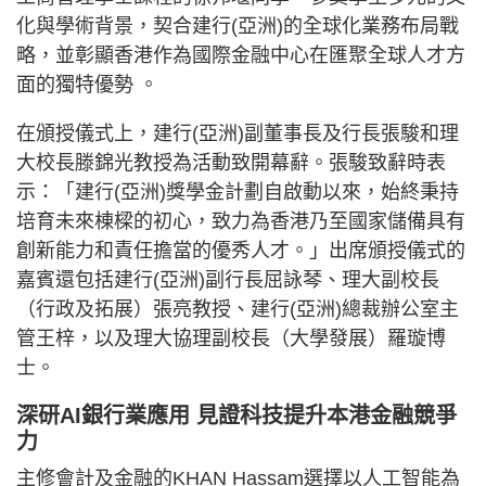
化與學術背景，契合建行(亞洲)的全球化業務布局戰
略，並彰顯香港作為國際金融中心在匯聚全球人才方
面的獨特優勢 。
在頒授儀式上，建行(亞洲)副董事長及行長張駿和理
大校長滕錦光教授為活動致開幕辭。張駿致辭時表
示：「建行(亞洲)獎學金計劃自啟動以來，始終秉持
培育未來棟樑的初心，致力為香港乃至國家儲備具有
創新能力和責任擔當的優秀人才。」出席頒授儀式的
嘉賓還包括建行(亞洲)副行長屈詠琴、理大副校長
（行政及拓展）張亮教授、建行(亞洲)總裁辦公室主
管王梓，以及理大協理副校長（大學發展）羅璇博
士。
深研AI銀行業應用 見證科技提升本港金融競爭
力
主修會計及金融的KHAN Hassam選擇以人工智能為