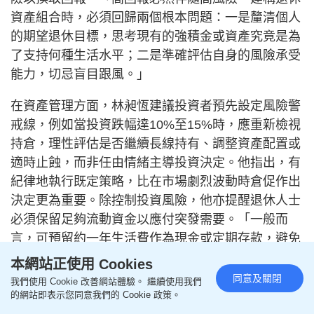
資產組合時，必須回歸兩個根本問題：一是釐清個人
的期望退休目標，思考現有的強積金或資產究竟是為
了支持何種生活水平；二是準確評估自身的風險承受
能力，切忌盲目跟風。」
在資產管理方面，林昶恆建議投資者預先設定風險警
戒線，例如當投資跌幅達10%至15%時，應重新檢視
持倉，理性評估是否繼續長線持有、調整資產配置或
適時止蝕，而非任由情緒主導投資決定。他指出，有
紀律地執行既定策略，比在市場劇烈波動時倉促作出
決定更為重要。除控制投資風險，他亦提醒退休人士
必須保留足夠流動資金以應付突發需要。「一般而
言，可預留約一年生活費作為現金或定期存款，避免
在市況低迷時被迫出售投資資產。不過，現金並非愈
本網站正使用 Cookies
多愈好，若長期持有過多現金，在通脹環境下往往會
同意及關閉
我們使用 Cookie 改善網站體驗。 繼續使用我們
出現『短期賺高息、長期輸通脹』的情況，令資產購
的網站即表示您同意我們的 Cookie 政策。
買力逐步被蠶食。」