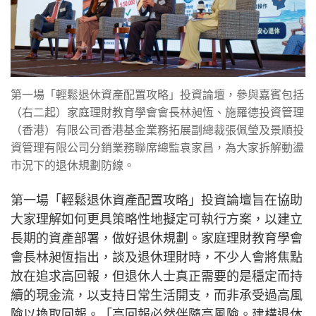
第一場「輕鬆退休資產配置攻略」投資論壇，參與嘉賓包括
（右二起）家庭理財教育學會會長林昶恆、施羅德投資管理
（香港）有限公司香港基金業務拓展副總裁張佩瑩及景順投
資管理有限公司分銷業務聯席總監袁家昌，為大家拆解動盪
市況下的退休規劃防線。
第一場「輕鬆退休資產配置攻略」投資論壇旨在協助
大家理解如何更具策略性地擬定可執行方案，以建立
長期的資產部署，做好退休規劃。家庭理財教育學會
會長林昶恆指出，談及退休理財時，不少人會將焦點
放在追求高回報，但退休人士真正需要的是穩定而持
續的現金流，以支持日常生活開支，而非承受過高風
險以換取回報。「高回報必然伴隨高風險。建構退休