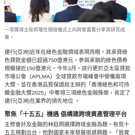
一等獎得主徐邦堰在頒授儀式上向與會嘉賓分享其研究成
果。
建行(亞洲)近年在綠色金融領域表現亮眼，其承貸綠
色貸款金額已超過750億港元，參與承銷的綠色債券
規模接近150億港元。今年3月，該行更於亞太區貸款
市場公會（APLMA）全球貸款市場峰會中榮獲兩項
大獎，並在香港品質保證局主辦的「香港綠色和可持
續金融大獎2025」中奪得三項綠色金融殊榮，肯定了
建行(亞洲)在業界的領先地位 。
聚焦「十五五」機遇 倡構建跨境資產管理平台
主修會計及金融的林鈺烔選擇跨境金融為題。有見十
五五規劃出台，他對國家未來發展很感興趣。「我覺