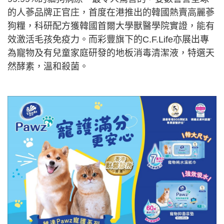
的人蔘品牌正官庄，首度在港推出的韓國熱賣高麗蔘
狗糧，科研配方獲韓國首爾大學獸醫學院實證，能有
效激活毛孩免疫力。而彩豐旗下的C.F.Life亦展出專
為寵物及有兒童家庭研發的地板消毒清潔液，特選天
然酵素，溫和殺菌。