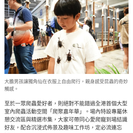
大膽男孩讓獨角仙在衣服上自由爬行，親身感受昆蟲的奇妙
觸感。
至於一眾爬蟲愛好者，則絕對不能錯過全港首個大型
室內爬蟲活動空間「爬聚嘉年華」。場內特設專屬休
憩交流區與精選市集，大家可帶同心愛爬寵到場結識
好友，配合沉浸式佈景及趣味工作坊，定必流連忘