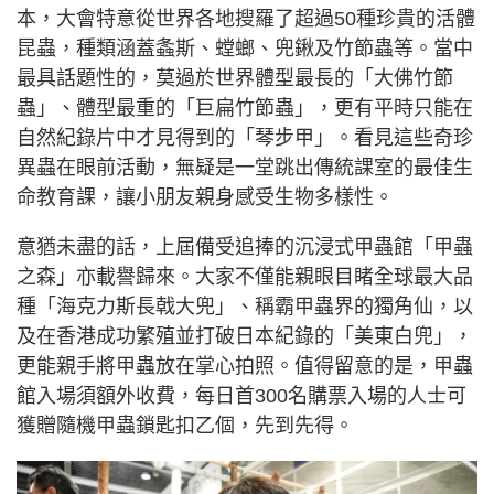
本，大會特意從世界各地搜羅了超過50種珍貴的活體
昆蟲，種類涵蓋螽斯、螳螂、兜鍬及竹節蟲等。當中
最具話題性的，莫過於世界體型最長的「大佛竹節
蟲」、體型最重的「巨扁竹節蟲」，更有平時只能在
自然紀錄片中才見得到的「琴步甲」。看見這些奇珍
異蟲在眼前活動，無疑是一堂跳出傳統課室的最佳生
命教育課，讓小朋友親身感受生物多樣性。
意猶未盡的話，上屆備受追捧的沉浸式甲蟲館「甲蟲
之森」亦載譽歸來。大家不僅能親眼目睹全球最大品
種「海克力斯長戟大兜」、稱霸甲蟲界的獨角仙，以
及在香港成功繁殖並打破日本紀錄的「美東白兜」，
更能親手將甲蟲放在掌心拍照。值得留意的是，甲蟲
館入場須額外收費，每日首300名購票入場的人士可
獲贈隨機甲蟲鎖匙扣乙個，先到先得。