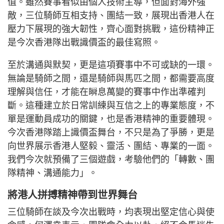
值。雖然賽事看似由個人技術主導，但面對海外強
敵，三位騎師互相支持、團結一致，展現出香港人在
壓力下展現的強大韌性，齊心面對挑戰，這份精神正
是今次香港隊出戰識價盃的最佳寫照。
至於溝通與默契，更是這項賽事中不可或缺的一環。
無論是騎師之間，還是騎師與馬匹之間，都需要高度
理解與信任，才能在瞬息萬變的賽事中作出準確判
斷。這種建立於日常訓練與互信之上的專業態度，不
單是運動員成功的關鍵，也是香港精神的重要體現。
今次香港隊踏上識價盃舞台，不只是為了爭勝，更是
向世界展示香港人堅毅、靈活、團結、專業的一面。
我們今次就預備了三個遊戲，考驗他們的「轉數、團
隊精神、溝通能力」。
將港人拼搏精神帶到世界舞台
三位騎師在談及今次出戰時，均表現出堅定信心與使