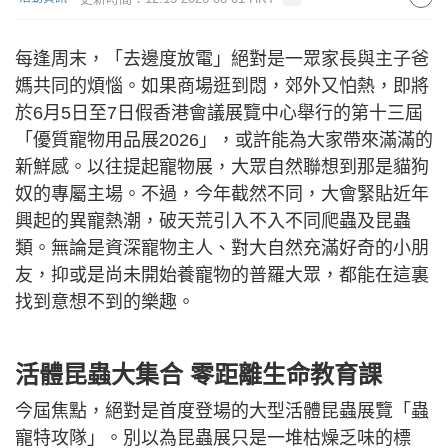
每逢周末，「去邊度放電」絕對是一眾家長與主子爸
媽共同的煩惱。如果商場逛到悶，郊外又怕熱，即將
於6月5日至7日假香港會議展覽中心舉行的第十三屆
「優質寵物用品展2026」，或許能為大家帶來滿滿的
新鮮感。以往提起寵物展，大眾自然聯想到那是貓狗
奴的專屬主場。不過，今年截然不同，大會緊貼近年
興起的異寵熱潮，破天荒引入不入不同爬蟲及昆蟲
類。無論是資深寵物主人、對大自然充滿好奇的小朋
友，抑或是尚未開始養寵物的普羅大眾，都能在這裏
找到意想不到的樂趣。
活體昆蟲大集合 零距離生命教育課
今屆焦點，絕對是首度登場的大型活體昆蟲展覽「蟲
寵特攻隊」。別以為昆蟲展只是一堆枯燥乏味的標