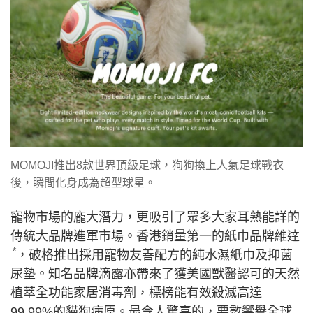
MOMOJI推出8款世界頂級足球，狗狗換上人氣足球戰衣
後，瞬間化身成為超型球星。
寵物市場的龐大潛力，更吸引了眾多大家耳熟能詳的
傳統大品牌進軍市場。香港銷量第一的紙巾品牌維達
*
，破格推出採用寵物友善配方的純水濕紙巾及抑菌
尿墊。知名品牌滴露亦帶來了獲美國獸醫認可的天然
植萃全功能家居消毒劑，標榜能有效殺滅高達
99.99%的貓狗病原。最令人驚喜的，要數響譽全球