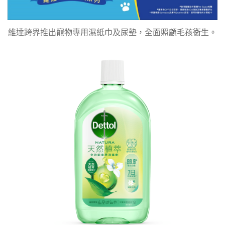
維達跨界推出寵物專用濕紙巾及尿墊，全面照顧毛孩衞生。