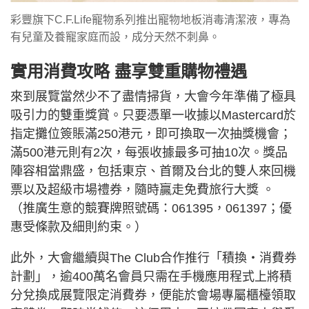
彩豐旗下C.F.Life寵物系列推出寵物地板消毒清潔液，專為
有兒童及養寵家庭而設，成分天然不刺鼻。
實用消費攻略 盡享雙重購物禮遇
來到展覽當然少不了盡情掃貨，大會今年準備了極具
吸引力的雙重獎賞。只要憑單一收據以Mastercard於
指定攤位簽賬滿250港元，即可換取一次抽獎機會；
滿500港元則有2次，每張收據最多可抽10次。獎品
陣容相當鼎盛，包括東京、首爾及台北的雙人來回機
票以及超級市場禮券，隨時贏走免費旅行大獎 。
（推廣生意的競賽牌照號碼：061395，061397；優
惠受條款及細則約束。）
此外，大會繼續與The Club合作推行「積換・消費券
計劃」，逾400萬名會員只需在手機應用程式上將積
分兌換成展覽限定消費券，便能於會場專屬櫃檯領取