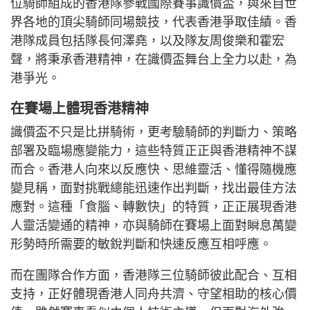
位騎師組成的香港隊參戰國際賽事識價盃，與來自世
界各地的頂尖騎師同場競技，代表香港爭取佳績。香
港隊成員包括隊長何澤堯，以及隊友周俊樂和霍宏
聲，將秉承香港精神，在識價盃舞台上全力以赴，為
港爭光。
在賽場上體現香港精神
識價盃不只是比拼騎術，更考驗騎師的判斷力、策略
部署及臨場應變能力，這些特質正正與香港精神不謀
而合。香港人向來以反應快、思維靈活、懂得隨機應
變見稱，面對挑戰總能迅速作出判斷，找出最佳方法
應對。這種「食腦、轉數快」的特質，正正展現香港
人靈活變通的精神，亦與騎師在賽場上面對瞬息萬變
形勢時所需要的敏銳判斷和快速反應互相呼應。
而在團隊合作方面，香港隊三位騎師彼此配合、互相
支持，正好體現香港人同舟共濟、守望相助的核心價