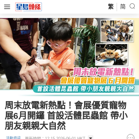
繁
简
周末放電新熱點！會展優質寵物
展6月開鑼 首設活體昆蟲館 帶小
朋友親親大自然
更新時間：12:15 2026-06-01 HKT
活動資訊