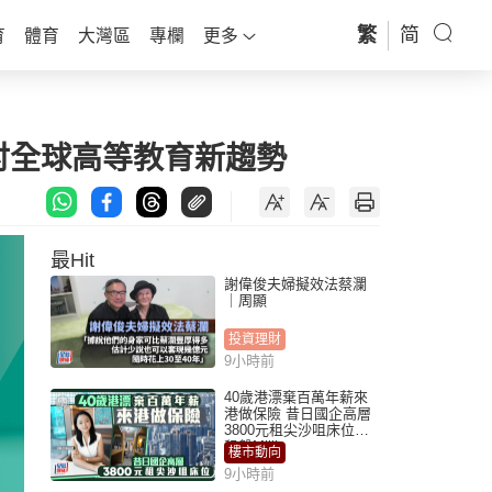
繁
简
育
體育
大灣區
專欄
更多
 探討全球高等教育新趨勢
最Hit
謝偉俊夫婦擬效法蔡瀾
｜周顯
投資理財
9小時前
40歲港漂棄百萬年薪來
港做保險 昔日國企高層
3800元租尖沙咀床位｜
租盤Million
樓市動向
9小時前