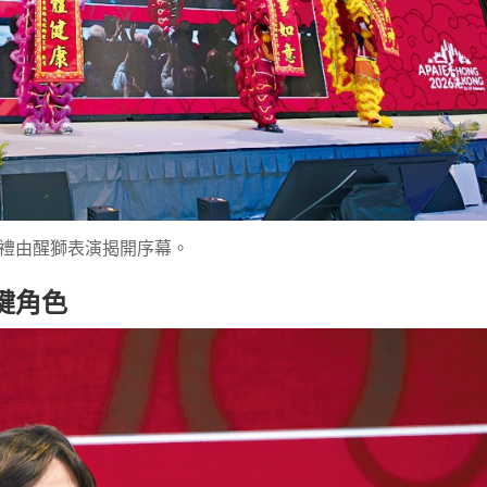
禮由醒獅表演揭開序幕。
鍵角色