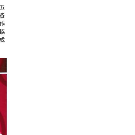
五
各
作
協
成