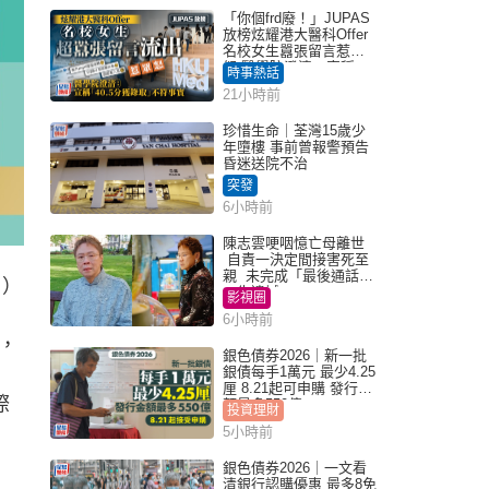
「你個frd廢！」JUPAS
放榜炫耀港大醫科Offer
名校女生囂張留言惹眾
怒 醫學院澄清：宣稱
時事熱話
「40.5分獲錄取」不符事
21小時前
實｜Juicy叮
珍惜生命｜荃灣15歲少
年墮樓 事前曾報警預告
昏迷送院不治
突發
6小時前
陳志雲哽咽憶亡母離世
自責一決定間接害死至
親 未完成「最後通話」
日）
一生遺憾
影視圈
6小時前
，
銀色債券2026｜新一批
銀債每手1萬元 最少4.25
厘 8.21起可申購 發行金
際
額最多550億
投資理財
5小時前
銀色債券2026｜一文看
清銀行認購優惠 最多8免