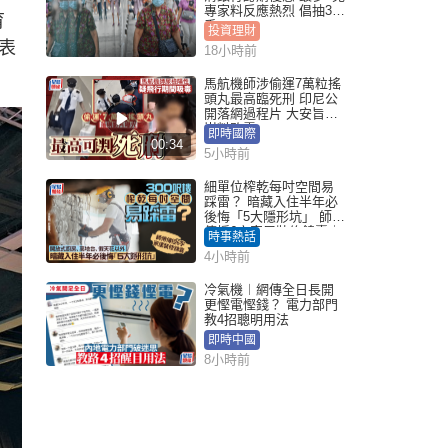
專家料反應熱烈 倡抽30
育
手
投資理財
表
18小時前
馬航機師涉偷運7萬粒搖
頭丸最高臨死刑 印尼公
開落網過程片 大安旨意
豈料敗露
即時國際
00:34
5小時前
細單位榨乾每吋空間易
踩雷？ 暗藏入住半年必
後悔「5大隱形坑」 師傅
傳授6字家居裝修錦囊｜
時事熱話
Juicy叮
4小時前
冷氣機︱網傳全日長開
更慳電慳錢？ 電力部門
教4招聰明用法
即時中國
8小時前