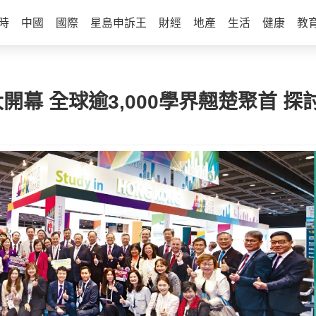
時
中國
國際
星島申訴王
財經
地產
生活
健康
教
盛大開幕 全球逾3,000學界翹楚聚首