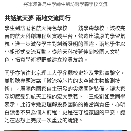
將軍澳香島中學師生到訪錢學森學校交流
共話航天夢 兩地交流同行
學生到訪著名航天特色學校——錢學森學校，該校完
善的航天科創課程與實踐平台，營造出濃厚的學習氣
氛，進一步激發學生對創新發明的興趣。兩地學生以
小組形式交流互動，從航天科技延伸到校園人文特
色，拓寬學術視野並建立珍貴友誼。
同學亦前往北京理工大學參觀校史館及重點實驗室，
並聆聽專題演講「微流控芯片的太空微生物檢測技
術」。展廳內國家自主研發的尖端國防裝備，讓大家
深切感受到航天工程的宏大意義。中三級劉如意同學
表示，此行令她更理解投身國防的擔當與責任，亦明
白讀書不只為個人前程，更是在守護家國的平安，讓
她在思想上完成一次重要的蛻變。