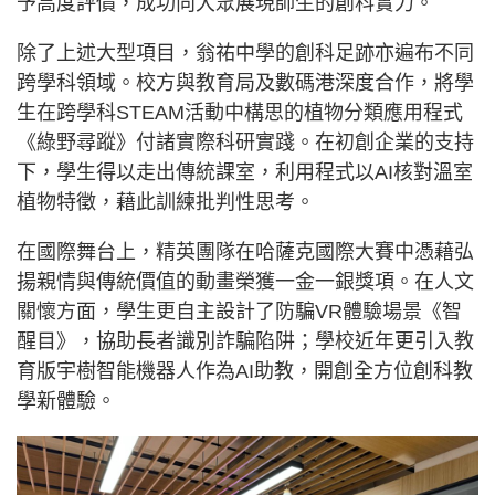
予高度評價，成功向大眾展現師生的創科實力。
除了上述大型項目，翁祐中學的創科足跡亦遍布不同
跨學科領域。校方與教育局及數碼港深度合作，將學
生在跨學科STEAM活動中構思的植物分類應用程式
《綠野尋蹤》付諸實際科研實踐。在初創企業的支持
下，學生得以走出傳統課室，利用程式以AI核對溫室
植物特徵，藉此訓練批判性思考。
在國際舞台上，精英團隊在哈薩克國際大賽中憑藉弘
揚親情與傳統價值的動畫榮獲一金一銀獎項。在人文
關懷方面，學生更自主設計了防騙VR體驗場景《智
醒目》，協助長者識別詐騙陷阱；學校近年更引入教
育版宇樹智能機器人作為AI助教，開創全方位創科教
學新體驗。