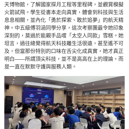
天博物館，了解國家探月工程等里程碑，並觀賞模擬
火箭試飛。學生從書本走向真實，體會到科技與生活
息息相關，並內化「勇於探索、敢於追夢」的航天精
神。中五級傅羽涵同學分享，這次考察團最令她印象
深刻的，莫過於能親手品嚐「太空人同款」雪糕。她
坦言，過往總覺得航天科技離生活很遠，甚至遙不可
及，但當那份特別的口味在舌尖化成真實，她才真正
明白——所謂頂尖科技，並不是高高在上的理論，而
是一直在默默守護與服務人類。