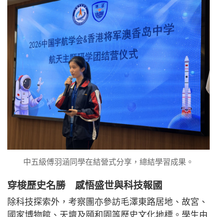
中五級傅羽涵同學在結營式分享，總結學習成果。
穿梭歷史名勝 感悟盛世與科技報國
除科技探索外，考察團亦參訪毛澤東路居地、故宮、
國家博物館、天壇及頤和園等歷史文化地標。學生由