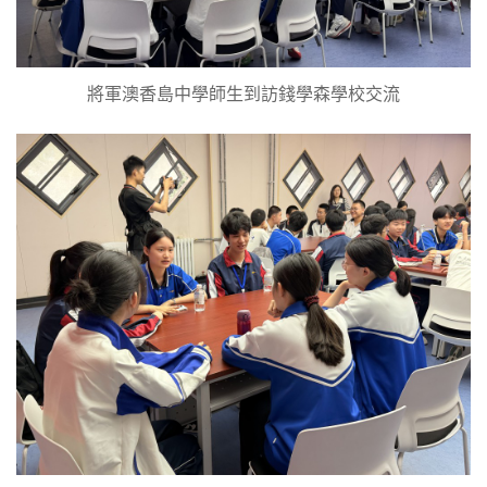
將軍澳香島中學師生到訪錢學森學校交流