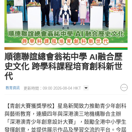
順德聯誼總會翁祐中學 AI融合歷
史文化 跨學科課程培育創科新世
代
更新時間：09:00 2026-08-04 HKT
教育資訊
【青創大賽獲獎學校】星島新聞致力推動青少年創科
與藝術教育，連續四年與深港澳三地機構聯合主辦
「深港澳青少年創意設計大賽」，鼓勵全港中小學生
發揮創意，並提供展示作品及學習交流的平台。今屆