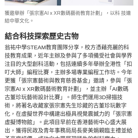
獲邀舉辦「張宗憲AI x XR數碼藝術教育計劃」，以科 技連
結中華文化。
結合科技探索歷史古物
翁祐中學STEAM教育團隊分享，校方憑藉亮麗的科
技教育成果，近年主辦及參與了多項備受社會與學界
注目的大型創科活動，包括連續多年舉辦全港性「扣
叮大師」編程比賽，主辦多場專業編程工作坊。今年
更獲「張宗憲藝術與教育慈善基金」邀請，參與「張
宗憲AI x XR數碼藝術教育計劃」，並主辦「AI數碼
古董珍玩藝術設計比賽」。師生們運用3D掃描技
術，將著名收藏家張宗憲先生珍藏的古董珍玩數字
化，在虛擬世界中構建出極具視覺震撼力的「張宗憲
虛擬博物館」。此項目早前在香港藝術中心盛大展
出，獲得民政及青年事務局局長麥美娟親臨主禮並給