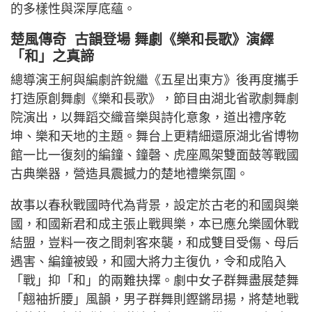
的多樣性與深厚底蘊。
楚風傳奇 古韻登場 舞劇《樂和長歌》演繹
「和」之真諦
總導演王舸與編劇許銳繼《五星出東方》後再度攜手
打造原創舞劇《樂和長歌》，節目由湖北省歌劇舞劇
院演出，以舞蹈交織音樂與詩化意象，道出禮序乾
坤、樂和天地的主題。舞台上更精細還原湖北省博物
館一比一復刻的編鐘、鐘磬、虎座鳳架雙面鼓等戰國
古典樂器，營造具震撼力的楚地禮樂氛圍。
故事以春秋戰國時代為背景，設定於古老的和國與樂
國，和國新君和成主張止戰興樂，本已應允樂國休戰
結盟，豈料一夜之間刺客來襲，和成雙目受傷、母后
遇害、編鐘被毀，和國大將力主復仇，令和成陷入
「戰」抑「和」的兩難抉擇。劇中女子群舞盡展楚舞
「翹袖折腰」風韻，男子群舞則鏗鏘昂揚，將楚地戰