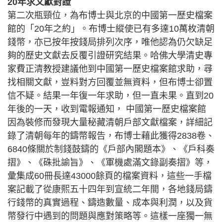
20年求文獻對證
第二次瓶頸位，為布博士與北京的中國第一歷史檔案
館的「20年之約」。布博士縱使已有多達10萬枚清朝
錢幣，亦已按年按錢局排列次序，唯他認為仍欠缺足
夠的歷史文獻去反覆引證研究結果。哈佛大學清史專
家費正清教授建議他到中國第一歷史檔案館求助，尋
找相關文獻，豈料對方回覆並無資料，但布博士卻置
信不疑。結果一年復一年求助，但一直未果。直到20
年後的一天，收到電報通知， 中國第一歷史檔案館
因為裝修而發現大量秘藏清朝戶部文獻檔案，詳細記
錄了清朝每年的鑄幣報告，布博士藉此獲得2838卷、
6840條關於制錢鼓鑄的《戶部內閣題本》、《戶科奏
摺》、《硃批諭旨》、《軍機處滿文錄副奏摺》等，
彙集成60冊長達43000餘頁的檔案資料，這些一手檔
案記載了從康熙五十四年到宣統二年間，各地錢局鑄
行錢幣的真實過程、鑄造數量、成本與利潤，以及貨
幣發行中遇到的問題與應對策略等。這樣一座獨一無