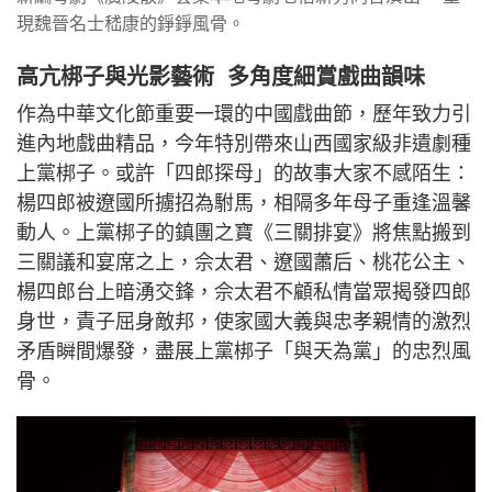
現魏晉名士嵇康的錚錚風骨。
高亢梆子與光影藝術 多角度細賞戲曲韻味
作為中華文化節重要一環的中國戲曲節，歷年致力引
進內地戲曲精品，今年特別帶來山西國家級非遺劇種
上黨梆子。或許「四郎探母」的故事大家不感陌生：
楊四郎被遼國所擄招為駙馬，相隔多年母子重逢溫馨
動人。上黨梆子的鎮團之寶《三關排宴》將焦點搬到
三關議和宴席之上，佘太君、遼國蕭后、桃花公主、
楊四郎台上暗湧交鋒，佘太君不顧私情當眾揭發四郎
身世，責子屈身敵邦，使家國大義與忠孝親情的激烈
矛盾瞬間爆發，盡展上黨梆子「與天為黨」的忠烈風
骨。