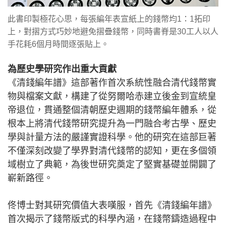
此書印製極花心思，每張編年表宣紙上的錢幣均1：1拓印
上，對摺方式巧妙地避免摺疊錢幣，同時書脊是30工人以人
手花耗6個月時間逐張貼上。
為歷史學研究作出重大貢獻
《清錢編年譜》這部著作首次系統性融合清代錢幣實
物與檔案文獻，構建了從努爾哈赤建立後金到宣統皇
帝退位，貫通整個清朝歷史週期的錢幣編年體系，從
根本上將清代錢幣研究提升為一門融合考古學、歷史
學與計量方法的嚴謹實證科學。他的研究在這部巨著
不僅深刻改變了學界對清代錢幣的認知，更在多個領
域樹立了典範，為後世研究奠定了堅實基礎並開闢了
嶄新路徑。
佟博士對其研究價值大表嘆服，首先《清錢編年譜》
首次揭示了錢幣版式的科學內涵，在錢幣鑄造過程中