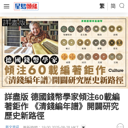
繁
简
詳盡版 德國錢幣學家傾注60載編
著鉅作 《清錢編年譜》開闢研究
歷史新路徑
更新時間：19:00 2025-08-28 HKT
藝文資訊