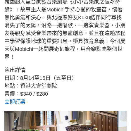
韓國超人氣合家歡音樂劇場《小小音樂家之破冰奇
緣》，故事主人翁Mobichi手持心愛的牧童笛，懷著
無比勇氣和決心，與北極熊好友Kuku結伴同行尋找
消失了的太陽，沿路一邊唱歌、一邊演奏樂器，小朋
友將親身感受音樂帶來的無盡創意，並且在這趟旅程
中學習保護地球的重要訊息，極具教育意義！今個夏
天與Mobichi一起開展奇幻旅程，用音樂點亮整個世
界！
演出詳情
日期︰8月14至16日（五至日）
地點︰香港大會堂劇院
票價︰$340 / $280
立即訂票