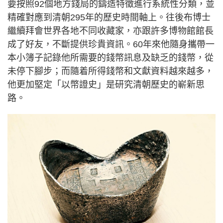
要按照92個地方錢局的鑄造特徵進行系統性分類，並
精確對應到清朝295年的歷史時間軸上。往後布博士
繼續拜會世界各地不同收藏家，亦跟許多博物館館長
成了好友，不斷提供珍貴資訊。60年來他隨身攜帶一
本小簿子記錄他所需要的錢幣訊息及缺乏的錢幣，從
未停下腳步；而隨着所得錢幣和文獻資料越來越多，
他更加堅定「以幣證史」是研究清朝歷史的嶄新思
路。