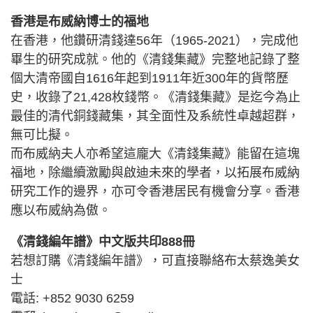
香港是布威納博士的福地
在香港，他鑽研清錢達56年（1965-2021），完成他
畢生的研究成就。他的《清錢集藏》完整地記錄了整
個大清帝國自1616年起到1911年近300年的貨幣歷
史，收錄了21,428枚錢幣。《清錢集藏》是迄今為止
最佳的清代銅錢藏集，其全面性及系統性卓越超群，
無可比擬。
而布威納夫人亦希望這龐大《清錢集藏》能留在這塊
福地，除繼續激勵與啟迪未來的學者，以拓展布威納
研究工作的邊界，亦可令香港居民有機會分享。香港
應以布威納為傲。
《清錢編年譜》中文版共印888冊
若想訂購《清錢編年譜》，可直接聯絡布太蔡逸美女
士
電話: +852 9030 6259