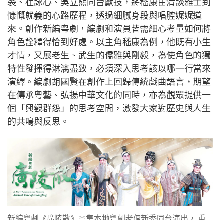
裘、杜詠心、吳立熙同台獻技，將嵇康由清談雅士到
慷慨就義的心路歷程，透過細膩身段與唱腔娓娓道
來。創作新編粤劇，編劇和演員皆需細心考量如何將
角色詮釋得恰到好處。以主角嵇康為例，他既有小生
才情，又展老生、武生的儒雅與剛毅，為使角色的獨
特性發揮得淋漓盡致，必須深入思考該以哪一行當來
演繹。編劇胡國賢在創作上回歸傳統戲曲語言，期望
在傳承粤藝、弘揚中華文化的同時，亦為觀眾提供一
個「興觀群怨」的思考空間，激發大家對歷史與人生
的共鳴與反思。
新編粤劇《廣陵散》雲集本地粤劇老倌新秀同台演出， 重