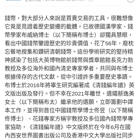
錢幣，對大部分人來說是買賣交易的工具，很難想像
它竟是見證着歷史變遷的載體。已故德國漢學家、錢
幣學家布威納博士（以下簡稱布博士）卻獨具慧眼，
看出中國錢幣鑒證歷史的珍貴價值，花了56年，廢枕
忘餐地搜集和鑽研清朝錢幣。這份學術研究的堅持精
神感染了包括大英博物館前錢幣與獎章館館長克力勃
教授及多位海外和國內清史專家學者，共同與布博士
根據倖存的古代文獻，從中引證許多重要歷史事蹟。
布博士於2016年將畢生研究編著成《清錢編年譜》英
文版出版及發行。但不幸在2021年離世，遺孀蔡逸美
女士（以下簡稱布太）繼承他的遺願，立即籌劃中譯
本工作，並得到首位中國錢幣學博士佟昱（以下簡稱
佟博士）、花錢專家方稱宇教授及多位國內錢幣學專
家協助，《清錢編年譜》中文版終於在今年6月在國
內西安世界圖書出版公司及香港中文大學出版社同步