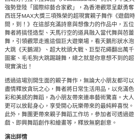
強勢登陸「國際綜藝合家歡」，為香港觀眾呈獻勇奪
西班牙MAX大獎三項殊榮的超現實親子舞作《遊戲時
間，到！》在這部充滿詩意與想像力的作品中，五位
舞者將搞怪造型、天馬行空的道具融入當代舞與芭蕾
舞，引領觀眾走進這個巨大遊樂場，看天鵝形狀水泡
大跳《天鵝湖》、超大枕頭大戰、巨型花繩翻出萬千
圖案、毛毛狗大跳踢躂舞，總之就是你意想不到的超
現實演出！
透過這場別開生面的親子舞作，無論大小朋友都可以
盡情釋放貪玩之心，舞者將日常生活用品，以充滿色
彩和美感的舞蹈，為小朋友帶來連串藝術驚喜。大人
更可以放鬆身心，享受開心玩樂帶來的最純粹喜悅。
此外，舞團更帶來親子舞蹈工作坊，參加者可透過遊
戲、即興舞蹈創作和繪畫等，釋放無窮創意。
演出詳情