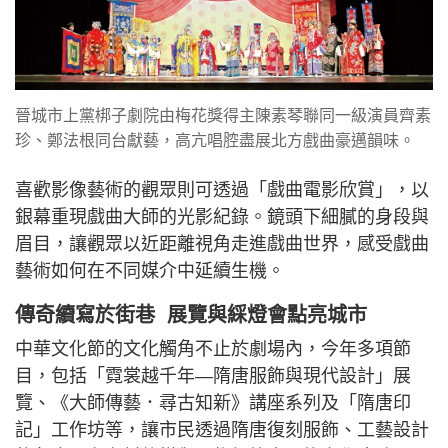
晉城市上黨梆子劇院由梅花獎得主陳素琴聯同一級演員齊素
珍、鄭法根同台獻藝，高亢唱腔盡展北方戲曲豪邁韻味。
喜歡影像藝術的觀眾則可透過「戲曲電影欣賞」，以
銀幕重現戲曲大師的光影紀錄。鏡頭下細膩的身段與
眉目，讓觀眾以近距離視角走進戲曲世界，感受戲曲
藝術如何在不同媒介中延續生機。
傳奇續寫於街巷 展覽與綵燈會點亮城市
中華文化節的文化觸角不止於劇場內，今年多項節
目，包括「霓裳越千年—隋唐服飾與現代設計」展
覽、《大師傳藝．尋古知新》講座系列及「隋唐印
記」工作坊等，讓市民透過隋唐復刻服飾、工藝設計