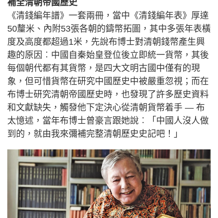
補全清朝帝國歷史
《清錢編年譜》一套兩冊，當中《清錢編年表》厚達
50釐米、內附53張各朝的鑄幣拓圖，其中多張年表橫
度及高度都超過1米，先說布博士對清朝錢幣產生興
趣的原因︰中國自秦始皇登位後立即統一貨幣，其後
每個朝代都有其貨幣，是四大文明古國中僅有的現
象，但可惜貨幣在研究中國歷史中被嚴重忽視；而在
布博士研究清朝帝國歷史時，也發現了許多歷史資料
和文獻缺失，觸發他下定決心從清朝貨幣着手 — 布
太憶述，當年布博士曾豪言跟她說︰「中國人沒人做
到的，就由我來彌補完整清朝歷史史記吧！」