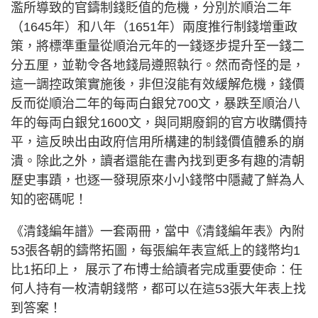
濫所導致的官鑄制錢貶值的危機，分別於順治二年
（1645年）和八年（1651年）兩度推行制錢增重政
策，將標準重量從順治元年的一錢逐步提升至一錢二
分五厘，並勒令各地錢局遵照執行。然而奇怪的是，
這一調控政策實施後，非但沒能有效緩解危機，錢價
反而從順治二年的每両白銀兌700文，暴跌至順治八
年的每両白銀兌1600文，與同期廢銅的官方收購價持
平，這反映出由政府信用所構建的制錢價值體系的崩
潰。除此之外，讀者還能在書內找到更多有趣的清朝
歷史事蹟，也逐一發現原來小小錢幣中隱藏了鮮為人
知的密碼呢！
《清錢編年譜》一套兩冊，當中《清錢編年表》內附
53張各朝的鑄幣拓圖，每張編年表宣紙上的錢幣均1
比1拓印上， 展示了布博士給讀者完成重要使命︰任
何人持有一枚清朝錢幣，都可以在這53張大年表上找
到答案！