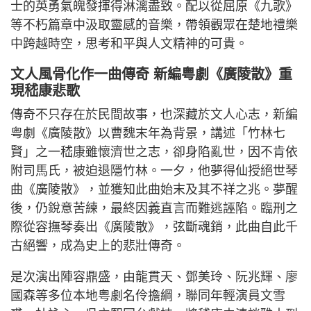
士的英勇氣魄發揮得淋漓盡致。配以從屈原《九歌》
等不朽篇章中汲取靈感的音樂，帶領觀眾在楚地禮樂
中跨越時空，思考和平與人文精神的可貴。
文人風骨化作一曲傳奇 新編粤劇《廣陵散》重
現嵇康悲歌
傳奇不只存在於民間故事，也深藏於文人心志，新編
粤劇《廣陵散》以曹魏末年為背景，講述「竹林七
賢」之一嵇康雖懷濟世之志，卻身陷亂世，因不肯依
附司馬氏，被迫退隱竹林。一夕，他夢得仙授絕世琴
曲《廣陵散》，並獲知此曲始末及其不祥之兆。夢醒
後，仍銳意苦練，最終因義直言而難逃誣陷。臨刑之
際從容撫琴奏出《廣陵散》，弦斷魂銷，此曲自此千
古絕響，成為史上的悲壯傳奇。
是次演出陣容鼎盛，由龍貫天、鄧美玲、阮兆輝、廖
國森等多位本地粤劇名伶擔綱，聯同年輕演員文雪