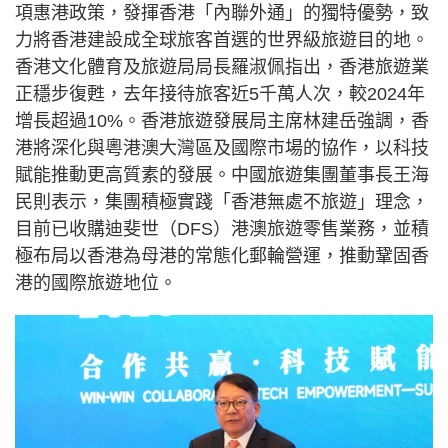
項惠港政策，發揮香港「內聯外通」的獨特優勢，致
力將香港建設成全球旅客首選的世界級旅遊目的地。
香港文化體育及旅遊局局長羅淑佩指出，香港旅遊業
正穩步復甦，去年接待旅客近5千萬人次，較2024年
增長超過10%。香港旅遊發展局主席林建岳強調，香
港將深化與粵港澳大灣區及國際市場的協作，以科技
賦能推動更高質素的發展。中國旅遊集團董事長王海
民則表示，集團積極實踐「香港無處不旅遊」理念，
目前已收購迪斐世（DFS）港澳旅遊零售業務，並積
極布局以香港為母港的常態化郵輪營運，推動鞏固香
港的國際旅遊地位。