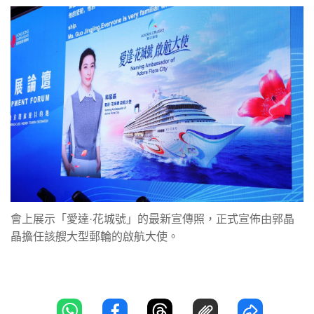
會上展示「愛達·花城號」的最新宣傳照，正式宣佈由郭晶
晶擔任該艘大型郵輪的啟航大使。