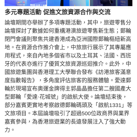
多元專題活動 促進文旅資源合作與交流
論壇期間亦舉辦了多項專題活動，其中，旅遊零售分
論壇探討了數據如何重構港澳旅遊零售新生態；郵輪
閉門會議則聚焦共建香港成為亞洲國際郵輪樞紐新高
地。在資源合作推介會上，中旅旅行展示了其專屬應
用程式，來自內地多個省市以及土耳其、法國、西班
牙的代表亦進行了優質文旅資源巡迴推介。此外，中
國旅遊集團與香港理工大學聯合發布《訪港旅客滿意
度指數報告》，多角度評估旅客的服務體驗。愛達郵
輪於現場宣布奧運金牌得主郭晶晶擔任第二艘國產大
型郵輪「愛達·花城號」的啟航大使。論壇結束後，
部分嘉賓更實地考察啟德郵輪碼頭及「啟航1331」等
文旅項目。本屆論壇吸引了超過500位政商界與業界
嘉賓參與，為香港旅遊業的長遠發展注入了強大動
力。