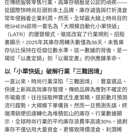
在傳統服裝零售行業，高庫存積壓是公認的頑疾——
從國際快時尚巨頭到本土品牌，庫存減值與打折清倉
常年侵蝕着企業利潤。然而，全球最大線上時尚目的
地SHEIN卻用一套名為「大規模自動化小單快返」
（LATR）的運營模式，徹底改寫了行業規則。招股
書顯示，2025年其庫存周轉天數僅為36天，未售庫
存佔比保持在低個位數水準。這一數據的背後，是一
場從「以產定銷」到「以需定產」的供應鏈革命。
以「小單快返」破解行業「三難困境」
一直以來，時尚行業深陷「三難困境」：豐富選品、
快速上新與高效庫存管理。傳統品牌為應對不確定的
市場需求，往往採取押寶式生產策略，提前數月預測
流行趨勢，大規模下單備貨。然而一旦預測失誤，終
端滯銷便迅速轉化為堆積如山的庫存。行業數據顯
示，全球時尚行業的平均庫存浪費率高達30%，過剩
庫存不僅佔用大量資金，更導致降價清倉、利潤稀