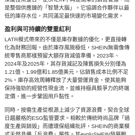
是整個供應鏈的「智慧大腦」。它協調合作夥伴以最
低的庫存水位，共同滿足最快速的市場變化需求。
盈利與可持續的雙重紅利
LATR模式帶來的不僅是庫存數據的優化，更直接轉
化為財務回報。由於庫存風險極低，SHEIN無需像傳
統零售商那樣預留大額存貨減值準備。2023年、
2024年及2025年，其存貨減記及陳舊損失分別僅為
1.21億、1.99億和1.85億美元，佔銷售成本比例不足
2%。庫存高效周轉釋放了大量營運資金，使其能夠
保持強勁的經營性現金流，並維持極具競爭力的終端
定價，進一步鞏固用戶黏性。
同時，按需生產從根源上減少了資源浪費，契合全球
日趨嚴格的ESG監管要求。相較於傳統時尚品牌「過
度生產與銷毀」而遭環保組織批評，SHEIN的商業模
式天然具備「反浪費」屬性。其evoluSHEIN發展戰