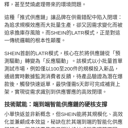
釋，甚至焚燒處理帶來的環境問題。
這種「推式供應鏈」讓品牌在供需錯配中陷入閉環：
為追求規模效應而大批量生產，卻又因需求變化而被
迫承擔庫存風險。而SHEIN的LATR模式，正是對這
一傳統邏輯的根本性顛覆。
SHEIN首創的LATR模式，核心在於將供應鏈從「預
測驅動」轉變為「反應驅動」。該模式以小批量首單
測試市場，例如僅以100至200件的規模投入新品，
通過實時數據監測消費者反饋，待產品驗證為潛在爆
款後，觸發快速返單，最快僅需5天即可完成補貨上
架，實現從需求識別到供應響應的高效閉環。
技術賦能：端到端智能供應鏈的硬核支撐
小單快返並非新概念，但SHEIN能將其規模化、高效
化並兼顧成本效益，秘訣在於其端到端的智能化供應