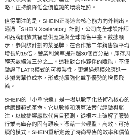
略，正持續降低全價值鏈的環境足跡。
值得關注的是，SHEIN正將這套核心能力向外輸出。
通過「SHEIN Xcelerator」計劃，公司向全球設計師
和品牌開放其智慧供應鏈與全球銷售平臺。數據顯
示，參與該計劃的某品牌，在合作第二年銷售額平均
增長約15倍，營業利潤率提升超30個百分點，庫存周
轉天數縮減三分之二。這種對合作夥伴的賦能，不僅
驗證了LATR模式的可複製性，更通過規模效應進一
步攤薄單位成本，形成持續強化競爭優勢的增長飛
輪。
SHEIN的「小單快返」是一場以數字化技術為核心的
供應鏈範式革命。它以數據和演算法替代經驗與賭
注，以敏捷響應取代盲目預測，從根本上破解了服裝
行業高庫存的固有頑疾。憑藉一套輕盈、高效、可持
續的模式，SHEIN重新定義了時尚零售的效率和價值