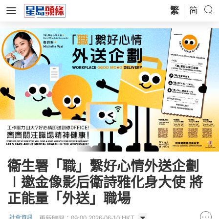
繁
简
衞生署「職」繫好心情外送企劃
∣邀金像影后衛詩雅化身大使 將
正能量「外送」職場
更新時間：09:00 2026-06-10 HKT
社會資訊