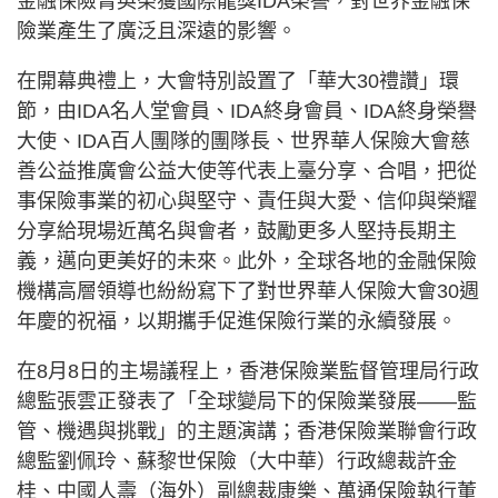
金融保險菁英榮獲國際龍獎IDA榮譽，對世界金融保
險業產生了廣泛且深遠的影響。
在開幕典禮上，大會特別設置了「華大30禮讚」環
節，由IDA名人堂會員、IDA終身會員、IDA終身榮譽
大使、IDA百人團隊的團隊長、世界華人保險大會慈
善公益推廣會公益大使等代表上臺分享、合唱，把從
事保險事業的初心與堅守、責任與大愛、信仰與榮耀
分享給現場近萬名與會者，鼓勵更多人堅持長期主
義，邁向更美好的未來。此外，全球各地的金融保險
機構高層領導也紛紛寫下了對世界華人保險大會30週
年慶的祝福，以期攜手促進保險行業的永續發展。
在8月8日的主場議程上，香港保險業監督管理局行政
總監張雲正發表了「全球變局下的保險業發展——監
管、機遇與挑戰」的主題演講；香港保險業聯會行政
總監劉佩玲、蘇黎世保險（大中華）行政總裁許金
桂、中國人壽（海外）副總裁康樂、萬通保險執行董