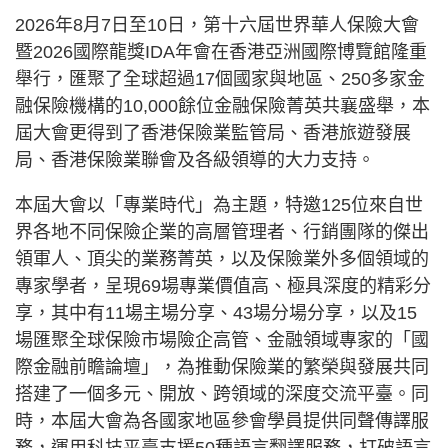
2026年8月7日至10日，第十六屆世界華人保險大會
暨2026國際龍獎IDA年會在香港亞洲國際博覽館隆重
舉行，匯聚了全球超過17個國家與地區、250多家金
融保險機構的10,000餘位金融保險菁英共襄盛舉，本
屆大會更得到了香港保險業監管局、香港旅遊發展
局、香港保險業聯會及各級領導的大力支持。
本屆大會以「專業時代」為主題，特邀125位來自世
界各地不同保險企業的高層管理者、行銷團隊的傑出
領軍人、頂尖的業務菁英，以及保險業外多個領域的
專家學者，呈現69場專業價值高、極具深度的精彩分
享，其中有11場主場分享、43場分場分享，以及15
場匯聚全球保險市場險企高管、金融領域專家的「國
際金融前瞻論壇」，為推動保險業的繁榮與發展共同
搭建了一個多元、開放、跨領域的深度交流平臺。同
時，本屆大會為各國家地區參會學員提供同聲傳譯服