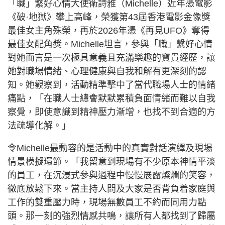
「職」繫好心情大使衛詩雅（Michelle）近年憑電影
《破·地獄》攀上高峰，榮獲第43屆香港電影金像獎
最佳女主角殊榮，再於2026年憑《再見UFO》奪得
最佳女配角獎。Michelle坦言，參與「職」繫好心情
對她而言是一次極具意義且充滿樂趣的寶貴經歷，讓
她對職場情緒、心理健康與自我和解有更深刻的認
知。她觀察到，活動精準擊中了當代職場人士的情緒
痛點，「在職人士總會默默累積負面情緒而難以自我
察覺，即使意識到精神壓力漸增，也找不到合適的方
法疏導化解。」
令Michelle最動容的是活動中的真實對話演繹及現場
情景模擬環節。「我留意到現場有不少原本神情平淡
的員工，在沉浸式參與過程中慢慢展露燦爛的笑容，
徹底放鬆下來。當主持人問及大家是否背負着家庭與
工作的雙重壓力時，現場無數員工不約而同用力點
頭。那一刻的強烈情感共鳴，讓所有人都找到了歸屬