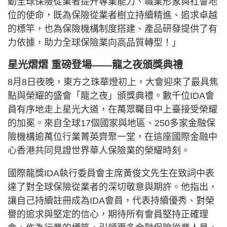
動全球保險從業者提升專業能力、職業形象與社會地
位的使命，既為保險從業者樹立持續精進、追求卓越
的標竿，也為保險機構制度搭建、產品研發提供了有
力依據，助力全球保險業向高品質轉型！」
星光熠熠 重磅登場——龍之夜頒獎典禮
8月8日夜晚，東方之珠華燈初上，大會迎來了最具焦
點與榮耀的盛會「龍之夜」頒獎典禮。數千位IDA會
員有序地走上星光大道，在萬眾矚目中上臺接受榮耀
的加冕。來自全球17個國家與地區、250多家金融保
險機構逾萬位行業菁英齊聚一堂，在這座國際金融中
心香港共同見證世界華人保險業的榮耀時刻。
國際龍獎IDA執行委員會主席黃俊文先生在致詞中表
達了對全球保險從業者的深切敬意與期許。他指出，
讓自己持續註冊成為IDA會員，代表持續優秀、對榮
譽的追求與堅定的信心，期待所有會員堅持正確理