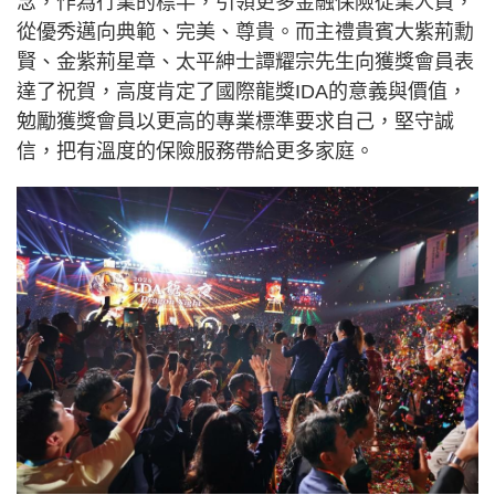
念，作為行業的標竿，引領更多金融保險從業人員，
從優秀邁向典範、完美、尊貴。而主禮貴賓大紫荊勳
賢、金紫荊星章、太平紳士譚耀宗先生向獲獎會員表
達了祝賀，高度肯定了國際龍獎IDA的意義與價值，
勉勵獲獎會員以更高的專業標準要求自己，堅守誠
信，把有溫度的保險服務帶給更多家庭。