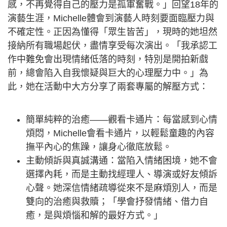
感，不再覺得自己的壓力是孤軍奮戰。」回望18年的
演藝生涯，Michelle體會到演藝人時刻要面臨壓力與
不確定性。正因為懂得「眾生皆苦」，現時的她坦然
接納所有職場起伏，盡情享受每次演出。「我承認工
作中難免會出現情緒低落的時刻，特別是開拍新戲
前，總會陷入自我懷疑與巨大的心理壓力中。」為
此，她在活動中大方分享了兩套專屬的解壓方式：
簡單純粹的治癒——觀看卡通片：每當感到心情
煩悶，Michelle會看卡通片，以輕鬆童趣的內容
撫平內心的焦躁，讓身心徹底放鬆。
主動傾訴與真誠溝通：當陷入情緒困境，她不會
選擇內耗，而是主動找經理人、導演或好友傾訴
心聲。她深信情緒疏導從來不是麻煩別人，而是
雙向的治癒與救贖；「學會抒發情緒、借力自
癒，是與煩惱和解的最好方式。」