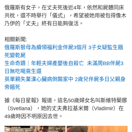
俄羅斯有女子，在丈夫死後近4年，依然和屍體同床
共枕，還不時舉行「儀式」，希望被她用被包得像木
乃伊的「丈夫」終有日能夠復活。
相關新聞:
俄羅斯狠母為續領福利金伴屍3個月 3子女疑監生餓
死變乾屍
生命奇蹟｜年輕夫婦產嬰後自殺亡 未滿周BB伴屍3
日無吃喝竟生還
英單親失業漢心臟病倒斃家中 2歲兒伴屍多日父親身
旁餓死
據《每日星報》報道，這名50歲婦女名叫斯維特蘭娜
（Svetlana），她的丈夫弗拉基米爾（Vladimir）在
49歲時因不明原因去世。