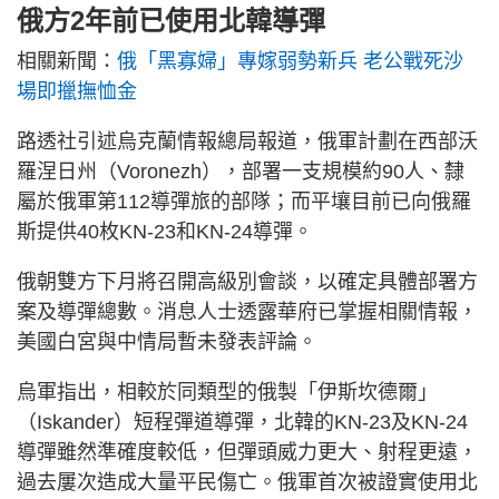
俄方2年前已使用北韓導彈
相關新聞：
俄「黑寡婦」專嫁弱勢新兵 老公戰死沙
場即擸撫恤金
路透社引述烏克蘭情報總局報道，俄軍計劃在西部沃
羅涅日州（Voronezh），部署一支規模約90人、隸
屬於俄軍第112導彈旅的部隊；而平壤目前已向俄羅
斯提供40枚KN-23和KN-24導彈。
俄朝雙方下月將召開高級別會談，以確定具體部署方
案及導彈總數。消息人士透露華府已掌握相關情報，
美國白宮與中情局暫未發表評論。
烏軍指出，相較於同類型的俄製「伊斯坎德爾」
（Iskander）短程彈道導彈，北韓的KN-23及KN-24
導彈雖然準確度較低，但彈頭威力更大、射程更遠，
過去屢次造成大量平民傷亡。俄軍首次被證實使用北