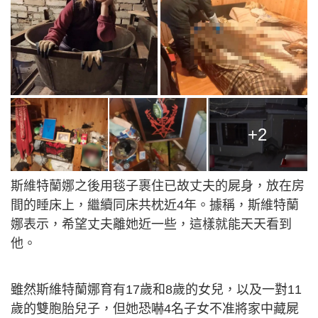
+2
斯維特蘭娜之後用毯子裹住已故丈夫的屍身，放在房
間的睡床上，繼續同床共枕近4年。據稱，斯維特蘭
娜表示，希望丈夫離她近一些，這樣就能天天看到
他。
雖然斯維特蘭娜育有17歲和8歲的女兒，以及一對11
歲的雙胞胎兒子，但她恐嚇4名子女不准將家中藏屍