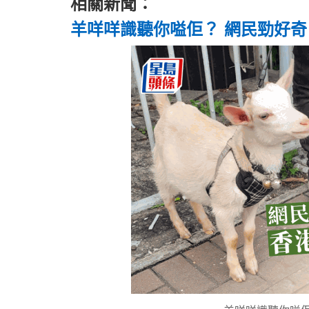
相關新聞：
羊咩咩識聽你嗌佢？ 網民勁好