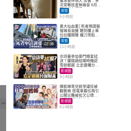
獲准養伴侶犬 房署：多
次突擊巡查無噪音 6月批
死者邨內調遷
突發
6小時前
黃大仙血案│死者預謀報
復噪音滋擾 聽到樓上單
位拉鐵閘聲 攜刀等𨋢伏
擊傷者
突發
02:38
11小時前
佘詩曼參加豪門婚宴拭
淚？屢錯過結婚時機認
雪卵都遲 立定遺囑分派
財產
影視圈
8小時前
陳凱琳育兒掀爭議狂被
翻舊帳 搭電車霸位再引
公關災難被批欠公德心
網民質疑扮貼地？
影視圈
6小時前