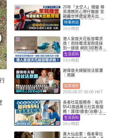
20年「太空人」婚變 移
英港媽死心帶仔搬屋 至
親離世慘遭留港夫出軌
背叛 苦嘆終看透對方留
時事熱話
港「真相」｜Juicy叮
10小時前
港人家居天花板發霉求
救！用除霉清潔劑竟抹
到一撻撻 網民3招教清潔
+保養 本地油漆品牌曾提
生活百科
醒勿用1物防變色
13小時前
謝偉俊夫婦擬效法蔡瀾
｜周顯
行
投資理財
2026-08-07 06:00 HKT
望
長者社區服務券｜每月
$541換過萬元社區券服
務！護理/膳食/治療/上門
或中心任揀 1條件免資產
生活百科
審查（附申請資格及教
16小時前
學）
黃大仙血案｜傷者單位