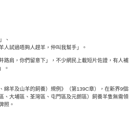
」、
羊人試過唔夠人趕羊，仲叫我幫手」。
井路肩，你們留意下」，不少網民上載短片佐證，有人補
」。
綿羊及山羊的飼養）規例》（第139C章），在新界9個
區、大埔區、荃灣區、屯門區及元朗區）飼養羊隻無需領
牌照。