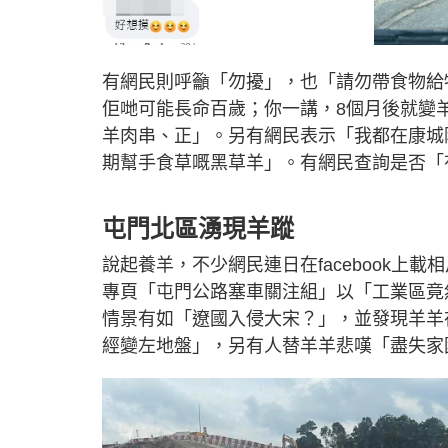
有網民則呼籲「勿擾」，也「請勿帶食物給
佢哋可能長命百歲；你一講，8個月後就變
羊肉串、正」。另有網民表示「我都在康城
期幫手食草嘅黑草羊」。有網民查詢是否「
屯門北區湧現羊蹤
說起養羊，不少網民連日在facebook上載
專頁「屯門公路塞車關注組」以「工業區竟
情景有如「遼國入侵大宋？」，並發現羊羊
經變左地盤」，另有人替羊羊悲嘆「盡失家