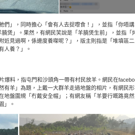
牠們」，同時擔心「會有人去捉嚟食！」，並指「你唔講
羊腩煲」。果然，有網民笑說是「羊腩煲生前」，並指「
附近見過啊，係邊度養㗎呢？」，版主則指是「堆填區二
有人養？」。
相片爆料，指屯門和沙頭角一帶有村民放羊。網民在facebo
然有羊」為題，上戴一大群羊走過地盤的相片，有網民形
在地盤圍規「冇戴安全帽」；有網友稱「羊要行嘅路竟然
園」。