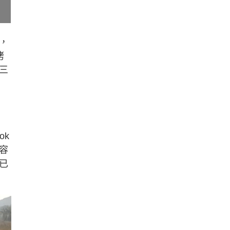
，
烤
三
ok
容
已