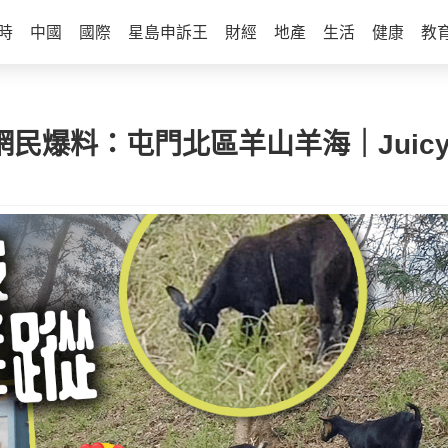
時
中國
國際
星島申訴王
財經
地產
生活
健康
教
網民爆料：屯門北區羊山羊海｜Juic