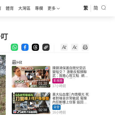
繁
简
育
體育
大灣區
專欄
更多
y叮
最Hit
陳錦鴻保護自閉兒受訪
變嗌交？ 激動反駁顏聯
武：我擔心咁又點 網民
批主持咄咄逼人
影視圈
01:20
17小時前
黃大仙血案│內情曝光 死
者對噪音非常敏感 電梯
內狂斬樓上住客 返回住
所墮樓亡
突發
02:38
16小時前