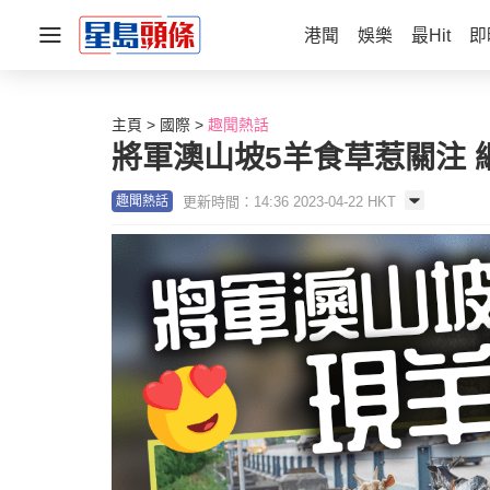
港聞
娛樂
最Hit
即
主頁
國際
趣聞熱話
將軍澳山坡5羊食草惹關注 
更新時間：14:36 2023-04-22 HKT
趣聞熱話