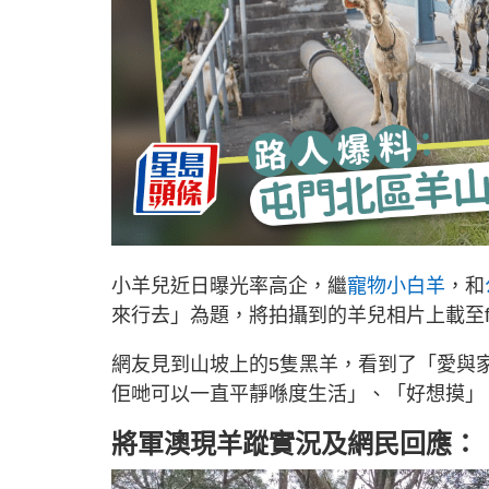
小羊兒近日曝光率高企，繼
寵物小白羊
，和
來行去」為題，將拍攝到的羊兒相片上載至fa
網友見到山坡上的5隻黑羊，看到了「愛與
佢哋可以一直平靜喺度生活」、「好想摸」
將軍澳現羊蹤實況及網民回應：