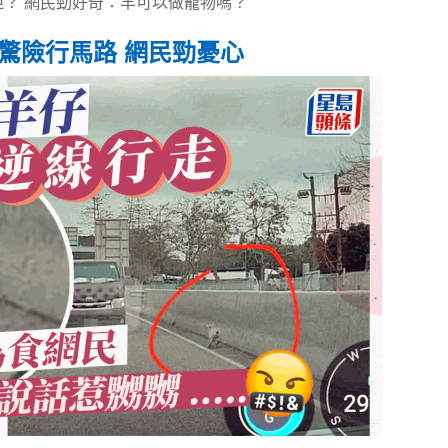
？ 網民勁好奇：羊可以做寵物嗎？
驚險行馬路 網民勁憂心