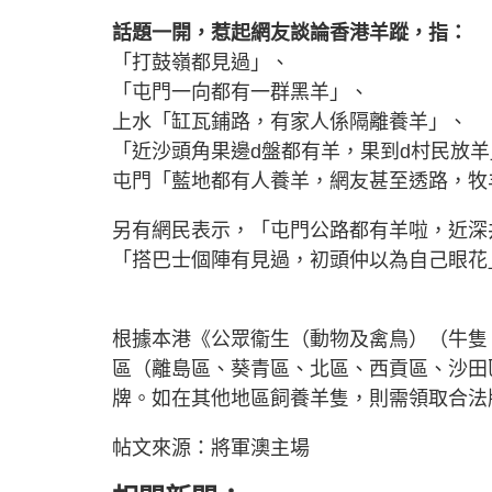
話題一開，惹起網友談論香港羊蹤，指：
「打鼓嶺都見過」、
「屯門一向都有一群黑羊」、
上水「缸瓦鋪路，有家人係隔離養羊」、
「近沙頭角果邊d盤都有羊，果到d村民放羊
屯門「藍地都有人養羊，網友甚至透路，牧
另有網民表示，「屯門公路都有羊啦，近深
「搭巴士個陣有見過，初頭仲以為自己眼花
根據本港《公眾衞生（動物及禽鳥）（牛隻、
區（離島區、葵青區、北區、西貢區、沙田
牌。如在其他地區飼養羊隻，則需領取合法
帖文來源：將軍澳主場