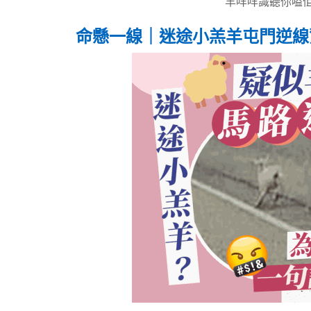
羊咩咩識聽你嗌佢
命懸一線｜迷途小羔羊屯門逆線