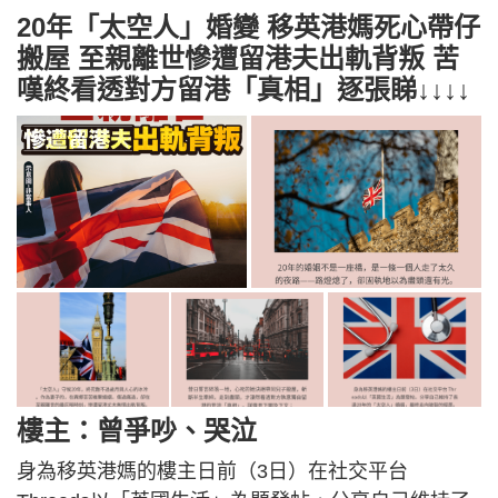
20年「太空人」婚變 移英港媽死心帶仔
搬屋 至親離世慘遭留港夫出軌背叛 苦
嘆終看透對方留港「真相」逐張睇↓↓↓↓
樓主：曾爭吵、哭泣
身為移英港媽的樓主日前（3日）在社交平台