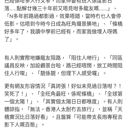
已經係咁多人行又窄，而家仲要有班人係度影日
落.....點解廿幾三十年前又唔見咁多龍友嘅......」、
「N多年前路過都影過，效果唔錯，當時冇乜人會停
低影。估唔到今時今日成為旺角攞景勝地」、「條橋
好多年了，我讀中學前已經有，而家我做埋人呀媽
了」。
有人則實際地嫌龍友阻路，「阻住人哋行」、「同區
議員反映，加設觀景台啦，路已經唔闊，放工時間阻
住人行㗎」、「靚係靚，但理下人感受囉」。
更有網友形容情況「真誇張！好似未見過日落咁？！
笑死了！」、「全旺角最旺，係呢條橋」、「全球第
一個太陽！」、「其實個太陽日日都喺度」。有人則
體諒指，「無法，香港人太耐冇去旅行」，並稱「天
橋實況比日落好看」，且盤算「可能帶支長炮專程去
影下人嘅百態」。