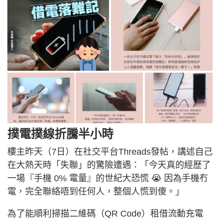
撲電撲線折騰半小時
樓主昨天（7日）在社交平台Threads發帖，講述自己
在大熱天時「失聯」的驚險遭遇：「今天真的經歷了
一場『手機 0% 電量』的世紀大恐慌 😭 因為手機冇
電，完全聯絡唔到任何人，整個人慌到傻。」
為了能順利掃描二維碼（QR Code）租借流動充電