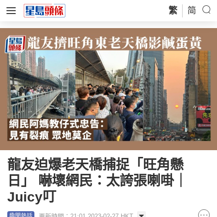
繁
简
龍友迫爆老天橋捕捉「旺角懸
日」 嚇壞網民：太誇張喇啩｜
Juicy叮
更新時間：21:01 2023-02-27 HKT
趣聞熱話