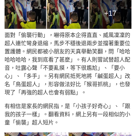
+17
面對「偷襲行動」，嚇得原本企得直直、威風凜凜的
超人連忙彎身退縮，馬步不穩後退兩步並擋著重要位
置護體。網民都被小朋友的天真舉動笑翻，問「哈哈
哈哈哈哈，我到底看了甚麼」。有人則嘗試替超人配
音，吐露心聲「不要亂摸，等下很尷尬」、「要小
心」、「多手」。另有網民抵死地將「鹹蛋超人」改
名「鳥蛋超人」，形容做法好比「猴哥抓桃」，也發
現了「再強的超人也會有弱點」。
有相信是家長的網民指，是「小孩子好奇心」、「跟
我的孩子一樣」。翻看資料，網上另有一段相似的小
童「偷襲」超人短片。