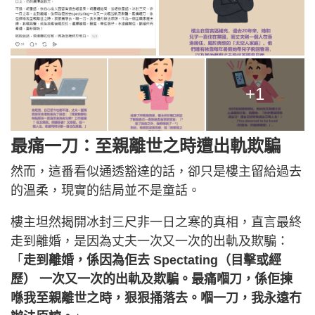
+1
最痛一刀：至親離世之時遭出軌欺騙
然而，這番看似通透豁達的話，卻只是樓主留給過去
的溫柔，現實的結局並不是童話。
樓主坦然揭開冰封三尺非一日之寒的真相，直言最終
走到離婚，是因為丈夫一次又一次的出軌及欺騙：
「
走到離婚，係因為佢去 Spectating（目擊或經
歷） 一次又一次的出軌及欺騙。最痛嗰刀，係佢揀
喺我至親離世之時，狠狠捅落去。嗰一刀，我永遠冇