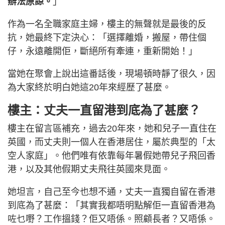
辦法原諒。
」
作為一名全職家庭主婦，樓主的無聲就是最後的反
抗，她最終下定決心：「選擇離婚，搬屋，帶住個
仔，永遠離開佢，斷絕所有牽連，重新開始！」
當她在聚會上說出這番話後，現場頓時靜了很久，因
為大家終於明白她這20年來經歷了甚麼。
樓主：丈夫一直留港到底為了甚麼？
樓主在留言區補充，過去20年來，她和兒子一直住在
英國，而丈夫則一個人在香港居住，屬於典型的「太
空人家庭」。他們唯有依靠每年暑假她帶兒子飛回香
港，以及其他假期丈夫飛往英國來見面。
她坦言，自己至今也想不通，丈夫一直獨自留在香港
到底為了甚麼：「其實我都唔明點解佢一直留香港為
咗乜嘢？工作搵錢？佢又唔係。照顧長者？又唔係。