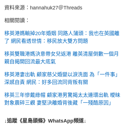
資料來源：hannahuk27＠Threads
相關閱讀：
移英港媽輸掉20年婚姻 同路人蒲頭：我也在英國離
了 網民看透世情：移民放大雙方問題
移英雙職港媽決意帶女兒返港 離英清屋倒數一個月
親自揭開回流最大底氣
移英港妻出軌 顧家慈父婚變以淚洗面 為「一件事」
深感自責 網民：好多回流同背叛有關
移英三年慘戴綠帽 顧家港男驚揭太太連環出軌 曖昧
對象震碎三觀 妻堅決離婚背後藏「一殘酷原因」
↓追蹤《星島頭條》WhatsApp頻道↓