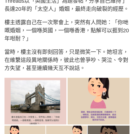
Threads以「英國生活」為題發帖，分享自己維持了
長達20年的「太空人」婚姻，最終走向破裂的經歷。
樓主透露自己在一次聚會上，突然有人問她：「你哋
嘅婚姻，一個喺英國，一個喺香港，點解可以捱到20
年咁耐？」
當時，樓主沒有即刻回答，只是微笑一下。她坦言，
在維繫這段異地關係時，彼此也曾爭吵、哭泣、令對
方失望，甚至連續幾天互不說話。