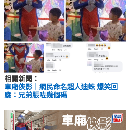
相關新聞：
車廂俠影｜網民命名超人迪蛛 爆笑回
應：兄弟脹咗幾個碼