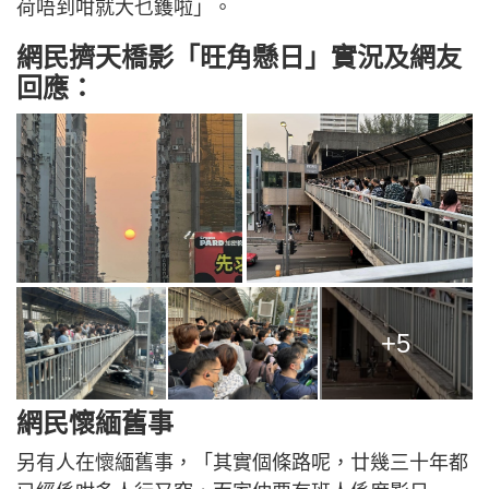
荷唔到咁就大乜鑊啦」。
網民擠天橋影「旺角懸日」實況及網友
回應：
+5
網民懷緬舊事
另有人在懷緬舊事，「其實個條路呢，廿幾三十年都