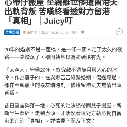
心帶仔搬屋 至親離世慘遭留港夫
出軌背叛 苦嘆終看透對方留港
「真相」｜Juicy叮
更新時間：15:37 2026-08-08 HKT
時事熱話
20年的婚姻不是一座橋，是一條一個人走了太久的夜
路——路燈熄了，卻固執地以為盡頭還有光。
「太空人」守候20年，終究敵不過歲月與人心的冰
冷。作為妻子的，在異鄉苦苦維繫婚姻，傷過痛過，
卻在至親離世的最灰暗時刻，慘遭留港丈夫無情出軌
背叛。
昔日誓言碎落一地，心死的她決絕帶同兒子搬屋，斬
斷半生牽絆。走到盡頭，才淒然看透對方執意獨自留
港的荒涼「真相」。詳情見下圖及下文：