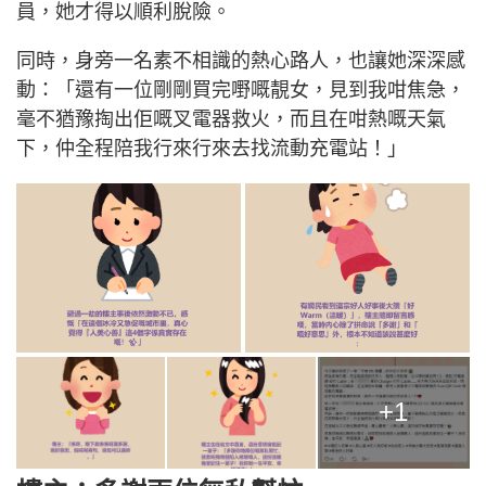
員，她才得以順利脫險。
同時，身旁一名素不相識的熱心路人，也讓她深深感
動：「還有一位剛剛買完嘢嘅靚女，見到我咁焦急，
毫不猶豫掏出佢嘅叉電器救火，而且在咁熱嘅天氣
下，仲全程陪我行來行來去找流動充電站！」
+1