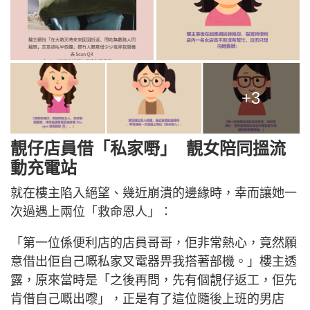
+3
靚仔店員借「私家嘢」 靚女陪同搵流
動充電站
就在樓主陷入絕望、幾近崩潰的邊緣時，幸而讓她一
次過遇上兩位「救命恩人」：
「第一位係便利店的店員哥哥，佢非常熱心，竟然願
意借出佢自己嘅私家叉電器畀我搭著部機。」樓主透
露，原來當時是「之後再問，先有個靚仔返工，佢先
肯借自己嘅出嚟」，正是有了這位隨後上班的男店