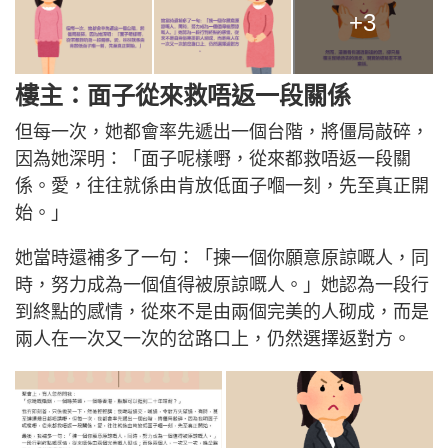
+3
樓主：面子從來救唔返一段關係
但每一次，她都會率先遞出一個台階，將僵局敲碎，
因為她深明：「面子呢樣嘢，從來都救唔返一段關
係。愛，往往就係由肯放低面子嗰一刻，先至真正開
始。」
她當時還補多了一句：「揀一個你願意原諒嘅人，同
時，努力成為一個值得被原諒嘅人。」她認為一段行
到終點的感情，從來不是由兩個完美的人砌成，而是
兩人在一次又一次的岔路口上，仍然選擇返對方。