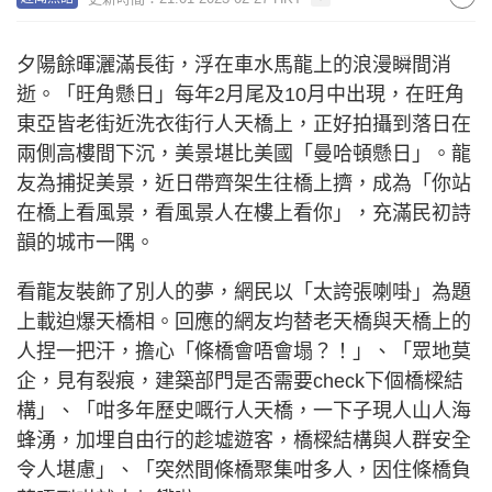
夕陽餘暉灑滿長街，浮在車水馬龍上的浪漫瞬間消
逝。「旺角懸日」每年2月尾及10月中出現，在旺角
東亞皆老街近洗衣街行人天橋上，正好拍攝到落日在
兩側高樓間下沉，美景堪比美國「曼哈頓懸日」。龍
友為捕捉美景，近日帶齊架生往橋上擠，成為「你站
在橋上看風景，看風景人在樓上看你」，充滿民初詩
韻的城市一隅。
看龍友裝飾了別人的夢，網民以「太誇張喇啩」為題
上載迫爆天橋相。回應的網友均替老天橋與天橋上的
人捏一把汗，擔心「條橋會唔會塌？！」、「眾地莫
企，見有裂痕，建築部門是否需要check下個橋樑結
構」、「咁多年歷史嘅行人天橋，一下子現人山人海
蜂湧，加埋自由行的趁墟遊客，橋樑結構與人群安全
令人堪慮」、「突然間條橋聚集咁多人，因住條橋負