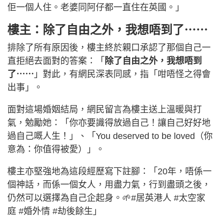
佢一個人住。老婆同阿仔都一直住在英國。」
樓主：除了自由之外，我想唔到了⋯⋯
排除了所有原因後，樓主終於親口承認了那個自己一
直拒絕去面對的答案：「
除了自由之外，我想唔到
了⋯⋯
」對此，有網民深表同感，指「咁唔怪之得會
出事」。
面對這場婚姻結局，網民留言為樓主送上溫暖與打
氣，勉勵她：「你亦要識得放過自己！讓自己好好地
過自己嘅人生！」、「You deserved to be loved（你
意為：你值得被愛）」。
樓主亦堅強地為這段經歷寫下註腳：「20年，唔係一
個神話，而係一個女人，用盡力氣，行到盡頭之後，
仍然可以選擇為自己企起身。🌱#居英港人 #太空家
庭 #婚外情 #劫後餘生」