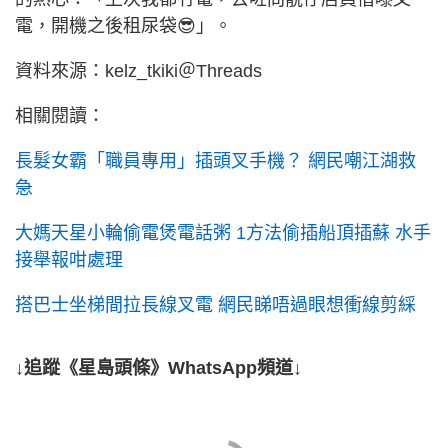
電，開機之後租尿袋😎」。
資料來源：kelz_tkiki＠Threads
相關閱讀：
長髮女霸「職員專用」插頭叉手機？ 網民嘲江湖救
急
大媽天星小輪偷電煲電話粥 1方法偷插船頂插蘇 水手
接舉報咁處理
搭巴士坐梯間拉長線叉電 網民睇唔過眼想衝線剪綵
↓追蹤《星島頭條》WhatsApp頻道↓