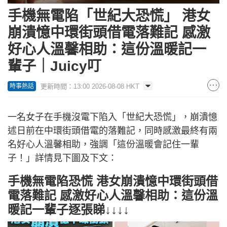
手機無電陷「世紀大恐慌」 港女
崩潰憶中環街頭借電落難記 感激
好心人溫馨相助：這份溫暖記一
輩子｜Juicy叮
更新時間：13:00 2026-08-08 HKT
時事熱話
一名女子在手機沒電下陷入「世紀大恐慌」，崩潰憶
述日前在中環街頭借電的落難記，同時感激最終有兩
名好心人溫馨相助，強調「這份溫暖會記住一輩
子！」詳情見下圖及下文：
手機無電陷恐慌 港女崩潰憶中環街頭借
電落難記 感激好心人溫馨相助：這份溫
暖記一輩子逐張睇↓↓↓↓