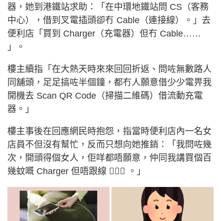
器，她到港鐵站求助：「在中環地鐵站問 CS（客務
中心），借到叉電插頭卻冇 Cable（連接線）。」去
便利店「買到 Charger（充電器）但冇 Cable……
」。
樓主續指「在大熱天時來來回回折返、問咗無數路人
同舖頭，足足搞咗半個鐘，都冇人願意借少少電畀我
開機去 Scan QR Code（掃描二維碼）借流動充電
器。」
樓主事後在回應網民時抱怨，指當時便利店內一名女
店員不但沒有幫忙，反而只想向她推銷：「我問咗幾
次，開頭得個女人，佢咩都唔願意，仲同我講買個百
幾蚊嘅 Charger 但唔跟線 🤦🏻‍♀️ 。」