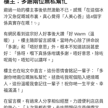
樓主：多謝兩位無私幫忙
避過一劫的樓主事後依然激動不已，感慨「在這個冰
冷又急促嘅城市裏，真心覺得『人美心善』這4個字
係真實存在嘅！✨」
有網民看到這宗好人好事後大讚「好 Warm（溫
暖）」，樓主隨即留言感嘆，當時內心除了拼命說
「多謝」和「唔好意思」外，根本不知道該說甚麼
好：「係呀，嗰下真係係咁講多謝，唔好意思，除咗
呢兩句，唔知可以講咩。」
樓主也在帖文中直言，這份恩情會銘記一輩子：「多
謝你哋兩位嘅無私幫忙，拯救咗我呢個陷入絕境嘅
人，這份溫暖我會記住一輩子！祝你哋一生平安、幸
福滿滿！」
在留言欄，有過來人分享相似經歷，力證便利店店員
的熱心：「上次我都冇電，去咗問靚仔店員借嚟叉