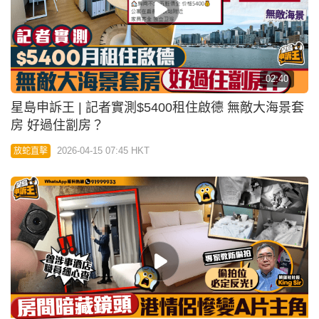
02:40
星島申訴王 | 記者實測$5400租住啟德 無敵大海景套
房 好過住劏房？
2026-04-15 07:45 HKT
放蛇直擊