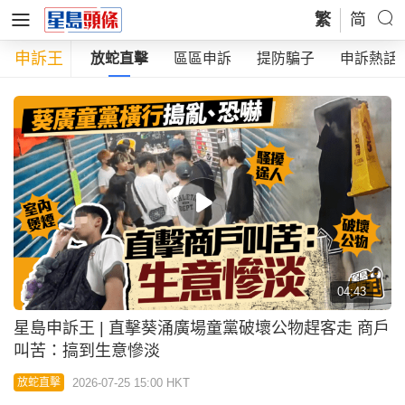
繁
简
申訴王
全部
放蛇直擊
區區申訴
提防騙子
申訴熱話
04:43
星島申訴王 | 直擊葵涌廣場童黨破壞公物趕客走 商戶
叫苦：搞到生意慘淡
2026-07-25 15:00 HKT
放蛇直擊