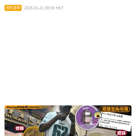
04:39
星島申訴王 | 直擊深圳年輕「擦鞋黨 」專吼港人落手
突然下跪Sell貴價鞋油
2026-01-02 08:00 HKT
放蛇直擊
04:35