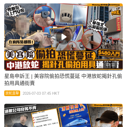
03:11
星島申訴王 | 美容院偷拍恐慌蔓延 中港放蛇揭針孔偷
拍用具通街賣
2026-07-03 07:45 HKT
放蛇直擊