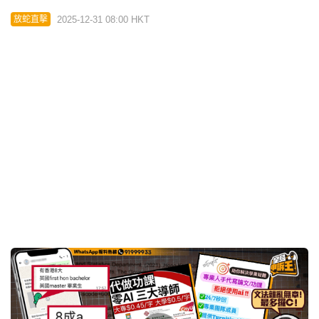
04:21
星島申訴王 | 佐敦廟街驚現「非洲軍團」 「黑珍珠」
操普通話拉客$250次
2025-12-15 00:00 HKT
放蛇直擊