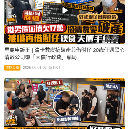
05:04
星島申訴王 | 清卡數變搞破產兼借財仔 20歲仔遇黑心
清數公司墮「天價行政費」騙局
2026-06-01 07:45 HKT
放蛇直擊