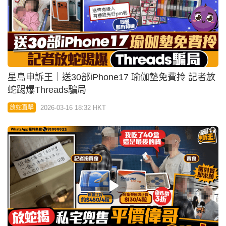
04:09
星島申訴王 | 放蛇揭私宅兜售平價偉哥 70歲賣家：食
完我做多2次
2026-03-02 08:00 HKT
放蛇直擊