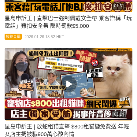
03:42
星島申訴王 | 尖沙咀重慶大廈賣「鼻吸煙粉」 聲稱可
醫哮喘眼疾兼壯陽
2026-01-06 08:00 HKT
放蛇直擊