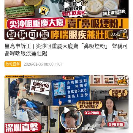
星島申訴王｜KOL想變蜜桃臀筷子腳 深圳抽脂手尾
長 雙腿肌肉變凹凸不平
2025-12-31 08:00 HKT
放蛇直擊
05:17
星島申訴王｜槍手代寫大學論文800元起標榜8成奪A
記者揭AI生成品隨時「奪A」變「F」
2025-12-20 12:00 HKT
放蛇直擊