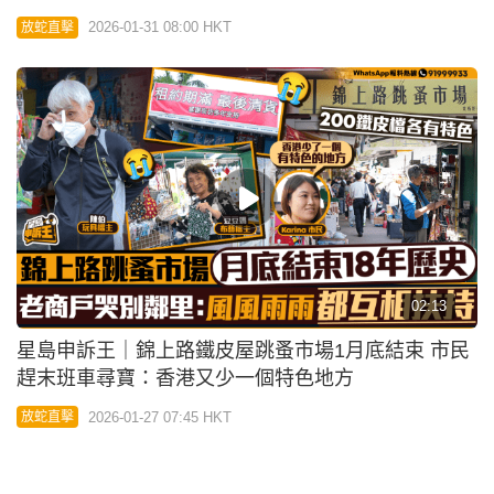
星島申訴王｜錦上路鐵皮屋跳蚤市場1月底結束 市民
趕末班車尋寶：香港又少一個特色地方
2026-01-27 07:45 HKT
放蛇直擊
01:51
星島申訴王 | 直擊巴士強制佩戴安全帶 乘客辯稱「玩
電話」難扣安全帶 隨時罰款$5,000