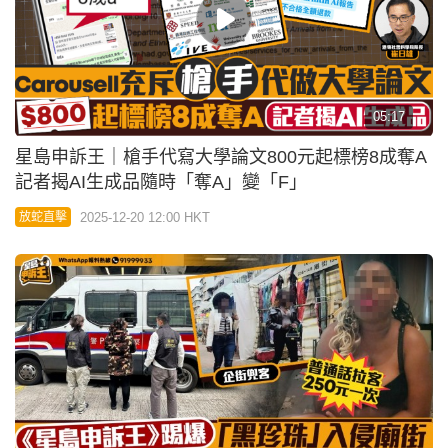
04:30
星島申訴王｜港人買日本藥背後真相 藥房職員揭：
日文包裝≠日本製
2025-12-08 00:00 HKT
放蛇直擊
04:36
星島申訴王｜「百萬保障」變「百萬陷阱」 支付寶