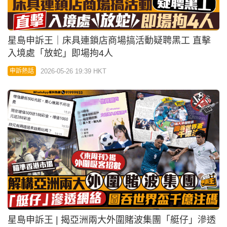
星島申訴王｜床具連鎖店商場搞活動疑聘黑工 直擊
入境處「放蛇」即場拘4人
2026-05-26 19:39 HKT
申訴熱話
星島申訴王 | 揭亞洲兩大外圍賭波集團「艇仔」滲透