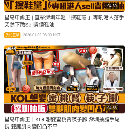
星島申訴王│ 放蛇踢爆「黑珍珠」入侵廟街 警方即掃
黃拘44歲烏干達妓女
2025-12-19 08:52 HKT
放蛇直擊