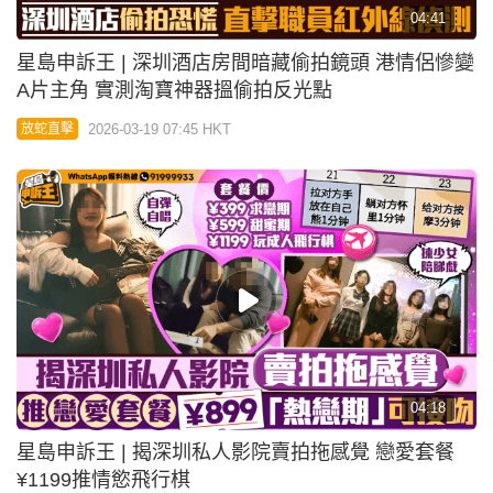
04:41
星島申訴王 | 深圳酒店房間暗藏偷拍鏡頭 港情侶慘變
A片主角 實測淘寶神器搵偷拍反光點
2026-03-19 07:45 HKT
放蛇直擊
04:18
星島申訴王 | 揭深圳私人影院賣拍拖感覺 戀愛套餐
¥1199推情慾飛行棋