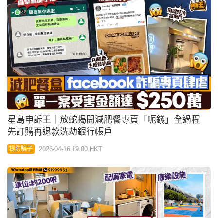
星島申訴王｜放蛇揭開減肥餐專頁「呃錢」全過程
先訂購再退款洗劫銀行帳戶
2026-04-16 19:00 HKT
提防騙子