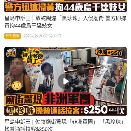
假客服來電 撳錯掣隨時輸身家
2025-12-01 04:00 HKT
提防騙子
04:46
星島申訴王｜放蛇直擊藥房違法賣「瘦瘦筆」 店員
落足嘴頭：想瘦邊就打邊度
2025-11-26 00:00 HKT
放蛇直擊