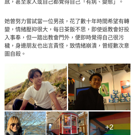
感，甚至家人或自己都覺得自己「有病、變態」。
她曾努力嘗試當一位男孩，花了數十年時間希望有轉
變，情緒壓抑很大，每日茶飯不思，即使返教會好投
入事奉，但一踏出教會門外，便即時覺得自己很污
穢，身邊朋友也出言責怪，致情緒崩潰，曾經數次意
圖自殺。
+2