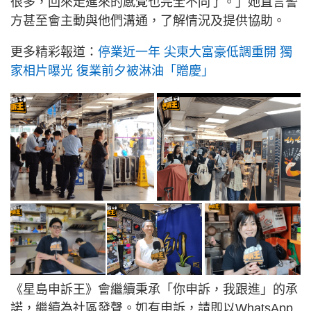
很多，回來走進來的感覺也完全不同了。」她直言警
方甚至會主動與他們溝通，了解情況及提供協助。
更多精彩報道：
停業近一年 尖東大富豪低調重開 獨
家相片曝光 復業前夕被淋油「贈慶」
《星島申訴王》會繼續秉承「你申訴，我跟進」的承
諾，繼續為社區發聲。如有申訴，請即以WhatsApp