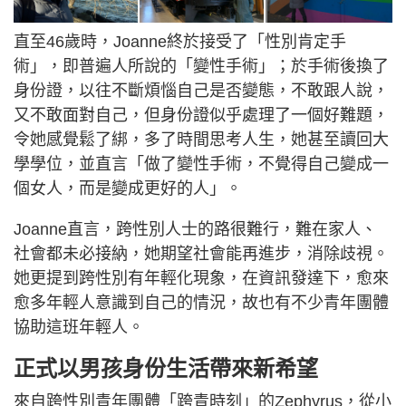
直至46歲時，Joanne終於接受了「性別肯定手
術」，即普遍人所說的「變性手術」；於手術後換了
身份證，以往不斷煩惱自己是否變態，不敢跟人說，
又不敢面對自己，但身份證似乎處理了一個好難題，
令她感覺鬆了綁，多了時間思考人生，她甚至讀回大
學學位，並直言「做了變性手術，不覺得自己變成一
個女人，而是變成更好的人」。
Joanne直言，跨性別人士的路很難行，難在家人、
社會都未必接納，她期望社會能再進步，消除歧視。
她更提到跨性別有年輕化現象，在資訊發達下，愈來
愈多年輕人意識到自己的情況，故也有不少青年團體
協助這班年輕人。
正式以男孩身份生活帶來新希望
來自跨性別青年團體「跨青時刻」的Zephyrus，從小