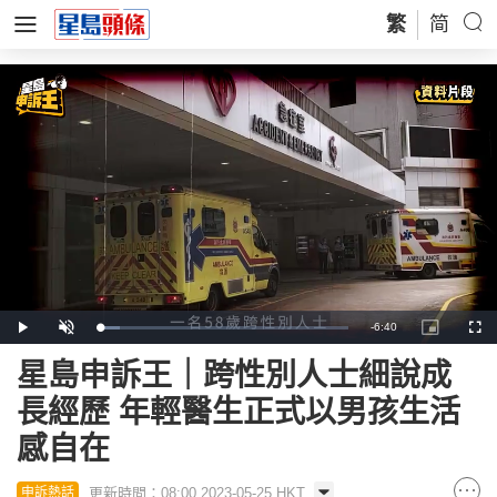
繁
简
Remaining
-
6:40
Loaded
:
Play
Unmute
Picture-
Full
8.23%
in-
Picture
Time
星島申訴王｜跨性別人士細說成
長經歷 年輕醫生正式以男孩生活
感自在
更新時間：08:00 2023-05-25 HKT
申訴熱話