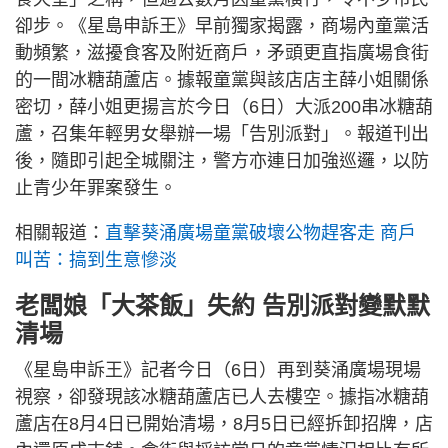
卻步。《星島申訴王》早前獨家揭露，商場內童黨活
動頻繁，滋擾食客及附近商戶，矛頭更直指廣場食街
的一間冰糖葫蘆店。據報童黨與該店店主薛小姐關係
密切，薛小姐更揚言於今日（6日）大派200串冰糖葫
蘆，召集年輕男女舉辦一場「告別派對」。報道刊出
後，隨即引起全城關注，警方亦連日加強巡邏，以防
止青少年罪案發生。
相關報道：
直擊葵涌廣場童黨破壞公物趕客走 商戶
叫苦：搞到生意慘淡
老闆娘「大茶飯」失約 告別派對變默默
清場
《星島申訴王》記者今日（6日）再到葵涌廣場現場
視察，卻發現該冰糖葫蘆店已人去樓空。據指冰糖葫
蘆店在8月4日已開始清場，8月5日已經拆卸招牌，店