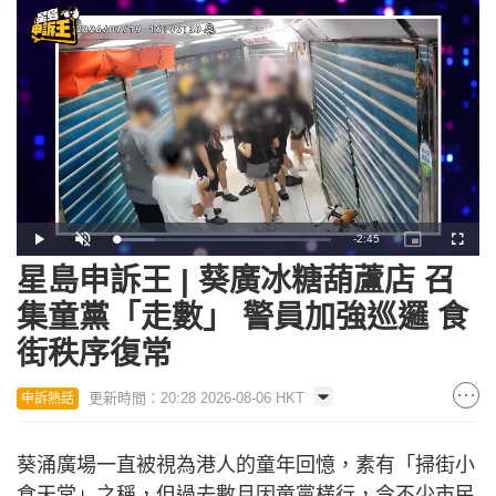
Remaining
-
2:45
Loaded
:
Play
Unmute
Picture-
Fullscr
18.22%
in-
Picture
星島申訴王 | 葵廣冰糖葫蘆店 召
Time
集童黨「走數」 警員加強巡邏 食
街秩序復常
更新時間：20:28 2026-08-06 HKT
申訴熱話
葵涌廣場一直被視為港人的童年回憶，素有「掃街小
食天堂」之稱，但過去數月因童黨橫行，令不少市民