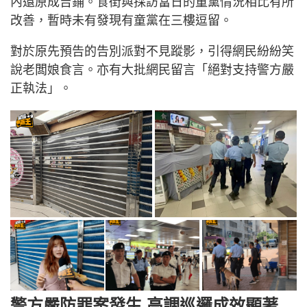
內還原成吉鋪。食街與採訪當日的童黨情況相比有所
改善，暫時未有發現有童黨在三樓逗留。
對於原先預告的告別派對不見蹤影，引得網民紛紛笑
說老闆娘食言。亦有大批網民留言「絕對支持警方嚴
正執法」。
警方嚴防罪案發生 高調巡邏成效顯著