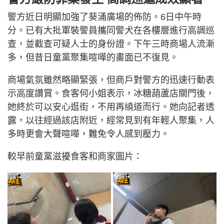
警方近日明顯加強了葵涌廣場的佈防。6日中午時
分。已有大批軍裝警員攜同警犬在各樓層進行高調巡
查，並截查可疑人士的身份證。下午三時商場人流漸
多，但昔日童黨聚集喧嘩的畫面已不復見。
商場氣氛雖然略顯緊張，但商戶對警方的迅速行動表
示高度讚賞。食客何小姐表示，冰糖葫蘆店關門後，
她終於可以安心逛街，不用再繞道而行。她向記者透
露，以往經過該店附近，經常見到有年輕人聚集，人
多時更會大聲喧嘩，難免令人感到壓力。
較早前童黨滋擾食客和商家圖片：