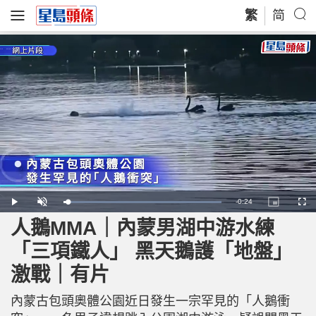
繁
简
R
-
0:24
L
P
U
P
F
o
l
n
i
u
a
a
m
c
l
人鵝MMA｜內蒙男湖中游水練
e
d
y
u
t
l
e
t
u
s
d
e
r
c
m
「三項鐵人」 黑天鵝護「地盤」
:
e
r
1
-
e
0
i
e
a
0
激戰｜有片
n
n
.
-
0
P
i
0
i
%
c
內蒙古包頭奧體公園近日發生一宗罕見的「人鵝衝
t
n
u