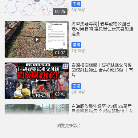
中國
6小時前
00:25
將軍澳疑毒狗│去年寵物公園已
現可疑食物 議員曾促康文署加強
巡查
港聞
7小時前
01:07
泰國校園槍擊｜疑犯弒祖父母後
闖校射殺師生 合共8死15傷 ︱有
片
國際
8小時前
02:41
白海豚吹襲沖繩至少3傷 25萬居
民收避難指示 全部航班取消｜有
片
瀏覽更多影片
國際
9小時前
01:21