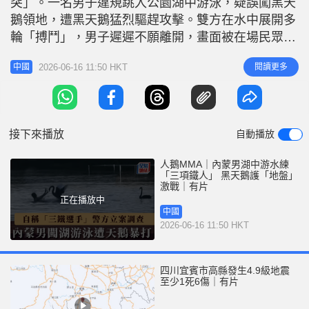
突」。一名男子違規跳入公園湖中游泳，疑誤闖黑天
r
e
i
鵝領地，遭黑天鵝猛烈驅趕攻擊。雙方在水中展開多
n
輪「搏鬥」，男子遲遲不願離開，畫面被在場民眾拍
下，引發網民熱議。 湖邊警示禁止游泳 據公園工作
g
2026-06-16 11:50 HKT
閱讀更多
中國
人員及多間內媒報道，事發於6月14日。畫面顯示，
T
一名男子進入包頭奧體公園的人工湖中游泳，疑闖入
i
了湖中黑天鵝的棲息領地。隨後，一隻黑天鵝對該男
m
子展開攻擊，用嘴啄、用翅膀拍打
接下來播放
自動播放
e
人鵝MMA｜內蒙男湖中游水練
「三項鐵人」 黑天鵝護「地盤」
激戰｜有片
正在播放中
中國
2026-06-16 11:50 HKT
四川宜賓市高縣發生4.9級地震
至少1死6傷｜有片