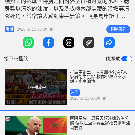
項艱鉅的挑戰。特別是面對浴室日積月累的水垢、廚
r
e
i
房難以清除的油漬，以及洗衣機內部隱藏的污垢等清
n
潔死角，常常讓人感到束手無策。 《星島申訴王》
特別邀請專業家居清潔團隊「CleanifyHK」，由00後
g
2026-05-13 08:00 HKT
閱讀更多
港聞
老闆Jason及其團隊親身示範如何利用隨手可得的日
T
常工具及清潔用品逐一破解7大家居衛生黑點，傳授
i
高效省時的清潔技巧，助市民輕鬆應對掃除挑戰。
m
專業清潔團隊 逐
接下來播放
自動播放
e
星島申訴王｜清潔團隊公開7大
家居衛生黑點 教你秒殺浴室水
垢、廚房油漬
正在播放中
港聞
2026-05-13 08:00 HKT
國際足協｜恩芬天奴涉嫌政治分
贓 傳以世盃決賽主辦權交換摩洛
哥支持