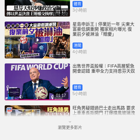
體育
3小時前
01:17
星島申訴王 | 停業近一年 尖東大
富豪低調重開 獨家相片曝光 復
業前夕被淋油「贈慶」
港聞
4小時前
02:52
出售世界盃股權︱FIFA高層緊急
開會認錯 重申全力支持恩芬天奴
體育
5小時前
01:17
旺角男疑錯過巴士走出馬路 要求
上車車長拒開門 打爆擋風玻璃洩
憤
瀏覽更多影片
港聞
5小時前
00:45