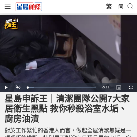
繁
简
R
-
5:22
L
P
U
P
F
o
l
n
i
u
a
a
m
c
l
星島申訴王｜清潔團隊公開7大家
e
d
y
u
t
l
e
t
u
s
d
e
r
c
m
居衛生黑點 教你秒殺浴室水垢、
:
e
r
9
-
e
.
i
e
a
8
廚房油漬
n
n
2
-
%
P
i
i
c
對於工作繁忙的香港人而言，做起全屋清潔無疑是一
t
n
u