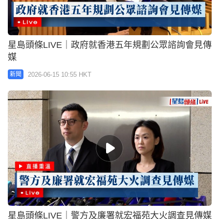
星島頭條LIVE｜政府就香港五年規劃公眾諮詢會見傳
媒
2026-06-15 10:55 HKT
新聞
星島頭條LIVE｜警方及廉署就宏福苑大火調查見傳媒