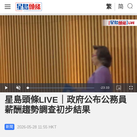
繁
简
Remaining
-
23:33
Loaded
:
Play
Unmute
Picture-
Full
2.78%
in-
Picture
星島頭條LIVE｜政府公布公務員
Time
薪酬趨勢調查初步結果
2026-05-28 11:55 HKT
新聞