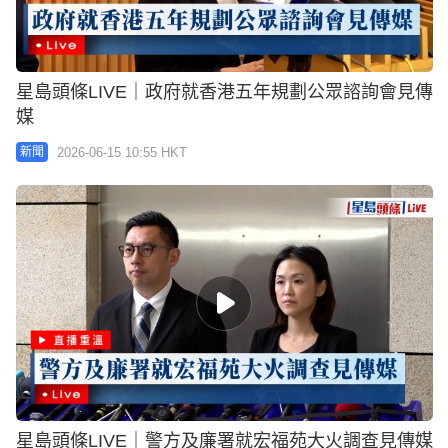
星島頭條LIVE｜政府就香港五年規劃公眾諮詢會見傳
媒
2026-06-15 10:55 HKT
新聞
星島頭條LIVE｜警方及廉署就宏福苑大火調查見傳媒