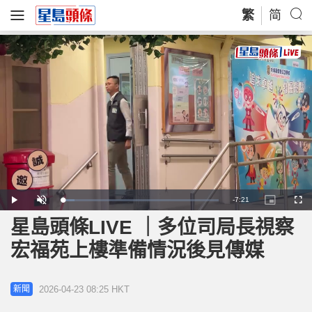
繁
简
Remaining
-
7:21
Loaded
:
Play
Unmute
Picture-
Full
7.53%
in-
Picture
星島頭條LIVE ｜多位司局長視察
Time
宏福苑上樓準備情況後見傳媒
2026-04-23 08:25 HKT
新聞