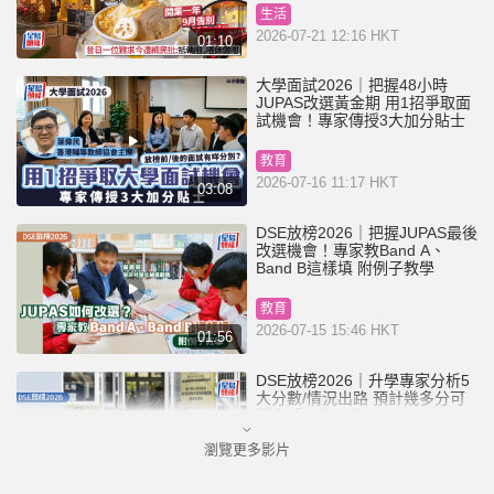
生活
2026-07-21 12:16 HKT
01:10
大學面試2026｜把握48小時
JUPAS改選黃金期 用1招爭取面
試機會！專家傳授3大加分貼士
教育
2026-07-16 11:17 HKT
03:08
DSE放榜2026｜把握JUPAS最後
改選機會！專家教Band A、
Band B這樣填 附例子教學
教育
2026-07-15 15:46 HKT
01:56
DSE放榜2026｜升學專家分析5
大分數/情況出路 預計幾多分可
穩入「八大」？
瀏覽更多影片
教育
2026-07-15 08:04 HKT
01:39