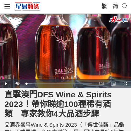
繁
简
R
-
4:36
L
P
U
P
F
o
l
n
i
u
a
a
m
c
l
直擊澳門DFS Wine & Spirits
e
d
y
u
t
l
e
t
u
s
d
e
r
c
m
2023！帶你睇逾100種稀有酒
:
e
r
9
-
e
.
i
e
a
4
類 專家教你4大品酒步驟
n
n
2
-
%
P
i
i
c
品酒界盛事Wine & Spirits 2023（「傳世佳釀」品鑑
t
n
u