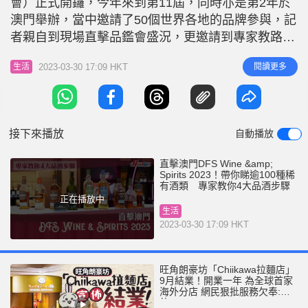
會）正式開鑼，今年來到第11屆，同時亦是第2年於
r
e
i
澳門舉辦，當中邀請了50個世界各地的品牌參與，記
n
者親自到現場直擊品鑑會盛況，更邀請到專家教路初
學者4大品酒步驟！ 今屆傳世佳釀品鑑會展出100多
g
2023-03-30 17:09 HKT
閱讀更多
生活
種紅酒、香檳、威士忌、干邑等，更有今屆新加入的
T
冧酒及龍舌蘭酒，全部都十分稀有獨特，有不少展品
i
都是限量發售，甚至全球只得一枝，獨一無二！傳世
m
佳釀
接下來播放
自動播放
e
直擊澳門DFS Wine &amp;
Spirits 2023！帶你睇逾100種稀
有酒類 專家教你4大品酒步驟
正在播放中
生活
2023-03-30 17:09 HKT
旺角朗豪坊「Chiikawa拉麵店」
9月結業！開業一年 為全球首家
海外分店 網民狠批服務欠奉:抵
執