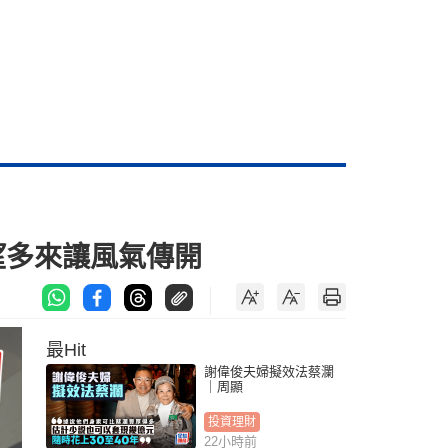
望多來讓風氣傳開
最Hit
謝偉俊夫婦擬效法蔡瀾
｜周顯
投資理財
22小時前