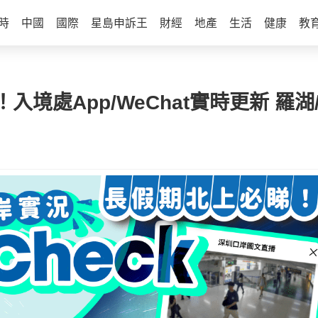
時
中國
國際
星島申訴王
財經
地產
生活
健康
教
境處App/WeChat實時更新 羅湖