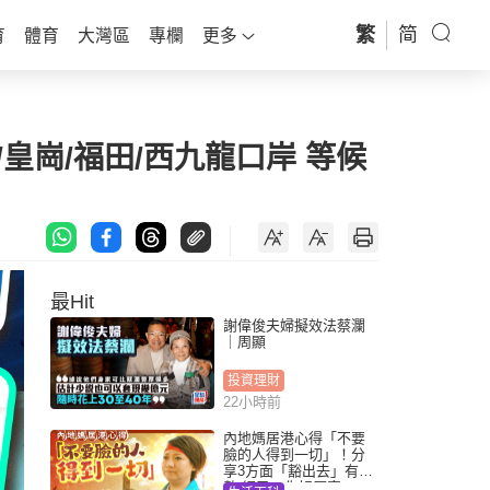
繁
简
育
體育
大灣區
專欄
更多
/皇崗/福田/西九龍口岸 等候
最Hit
謝偉俊夫婦擬效法蔡瀾
｜周顯
投資理財
22小時前
內地媽居港心得「不要
臉的人得到一切」！分
享3方面「豁出去」有著
數 網民：你好厲害