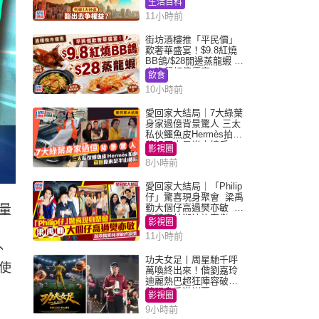
生活百科
11小時前
街坊酒樓推「平民價」
歎奢華盛宴！$9.8紅燒
BB鴿/$28開邊蒸龍蝦 3
大晚餐超值優惠
飲食
10小時前
愛回家大結局｜7大綠葉
身家過億背景驚人 三太
私伙鱷魚皮Hermès拍劇
蘇姐原來是半山樓后
影視圈
8小時前
愛回家大結局｜「Philip
仔」驚喜現身聚會 梁禹
勤大個仔高過樊亦敏 超
量
乖黐實林淑敏許家傑
影視圈
11小時前
、
功夫女足丨周星馳千呼
使
萬喚終出來！偕劉嘉玲
迪麗熱巴超狂陣容破天
荒現身香港謝票
影視圈
9小時前