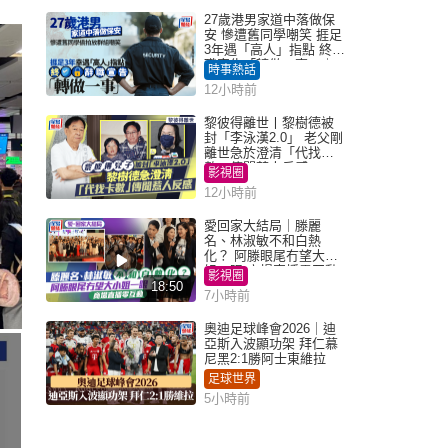
27歲港男家道中落做保
安 慘遭舊同學嘲笑 捱足
3年遇「高人」指點 終辭
職宣告「轉做一事」｜
時事熱話
Juicy叮
12小時前
黎彼得離世丨黎樹德被
封「李泳漢2.0」 老父剛
離世急於澄清「代找卡
數」傳聞惹人反感
影視圈
12小時前
愛回家大結局｜滕麗
名、林淑敏不和白熱
化？ 阿滕眼尾冇望大小
姐一眼 商場直播零互動
影視圈
18:50
7小時前
奧迪足球峰會2026｜迪
亞斯入波顯功架 拜仁慕
尼黑2:1勝阿士東維拉
足球世界
5小時前