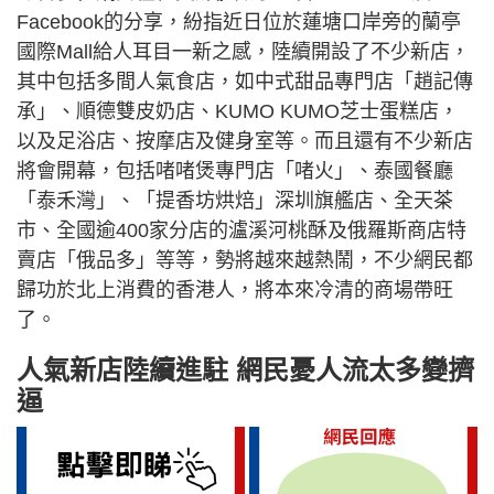
Facebook的分享，紛指近日位於蓮塘口岸旁的蘭亭
國際Mall給人耳目一新之感，陸續開設了不少新店，
其中包括多間人氣食店，如中式甜品專門店「趙記傳
承」、順德雙皮奶店、KUMO KUMO芝士蛋糕店，
以及足浴店、按摩店及健身室等。而且還有不少新店
將會開幕，包括啫啫煲專門店「啫火」、泰國餐廳
「泰禾灣」、「提香坊烘焙」深圳旗艦店、全天茶
市、全國逾400家分店的瀘溪河桃酥及俄羅斯商店特
賣店「俄品多」等等，勢將越來越熱鬧，不少網民都
歸功於北上消費的香港人，將本來冷清的商場帶旺
了。
人氣新店陸續進駐 網民憂人流太多變擠
逼