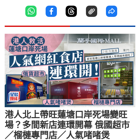
港人北上帶旺蓮塘口岸死場變旺
場？多間新店連環開幕 俄國超市
／榴槤專門店／人氣啫啫煲