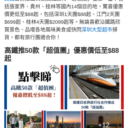
括張家界、貴州、桂林等國內14個目的地，驚喜優惠
價更低至$88起，包括深圳1天團$88起、江門2天團
$699起、桂林4天團$2099起等。無論喜歡沿鐵路欣
賞景色、品嚐各地風味美食或快閃
深圳大型超巿
掃
貨，都有旅行團適合你！
高鐵推50款「超值團」優惠價低至$88
起
+12