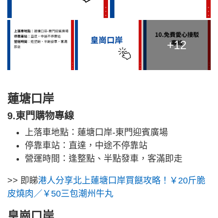
+12
蓮塘口岸
9.東門購物專線
上落車地點：蓮塘口岸-東門迎賓廣場
停靠車站：直達，中途不停靠站
營運時間：逢整點、半點發車，客滿即走
>> 即睇
港人分享北上蓮塘口岸買餸攻略！￥20斤脆
皮燒肉／￥50三包潮州牛丸
皇崗口岸