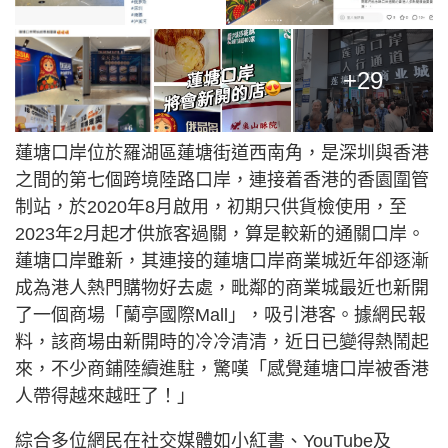
+29
蓮塘口岸位於羅湖區蓮塘街道西南角，是深圳與香港
之間的第七個跨境陸路口岸，連接着香港的香園圍管
制站，於2020年8月啟用，初期只供貨檢使用，至
2023年2月起才供旅客過關，算是較新的通關口岸。
蓮塘口岸雖新，其連接的蓮塘口岸商業城近年卻逐漸
成為港人熱門購物好去處，毗鄰的商業城最近也新開
了一個商場「蘭亭國際Mall」，吸引港客。據網民報
料，該商場由新開時的冷冷清清，近日已變得熱鬧起
來，不少商鋪陸續進駐，驚嘆「感覺蓮塘口岸被香港
人帶得越來越旺了！」
綜合多位網民在社交媒體如小紅書、YouTube及