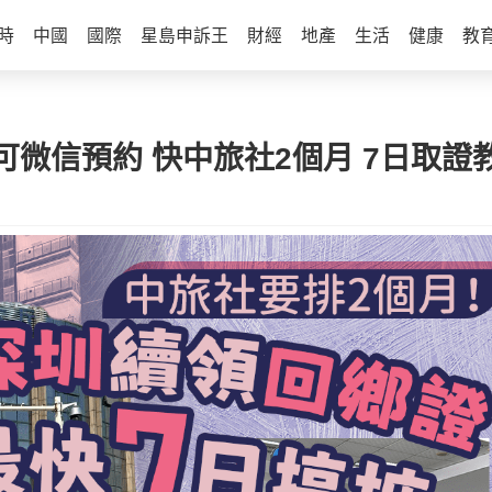
時
中國
國際
星島申訴王
財經
地產
生活
健康
教
微信預約 快中旅社2個月 7日取證