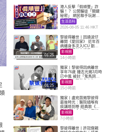
港人反擊「假順豐」詐
騙！？ 公開騙徒「關鍵
秘密」 網民聯手玩謝：
練習緬甸語
生活百科
2026-08-05 11:46 HKT
黎彼得離世丨因通波仔
離開《愛回家》 近年百
病纏身多次入ICU 劉鑾
雄黃宗澤曾施援手
影視圈
01:25
14小時前
獨家丨黎彼得因病離世
享年76歲 鍾志光揭3月時
已中風 被封「鬼馬詞
人」與許冠傑多合作
影視圈
足
01:25
15小時前
領
獨家丨盧宛茵揭黎彼得
最後時光：醫院插喉有
痰講唔到嘢 經典歌《浪
子心聲》金句源自廟街
影視圈
睇相佬
7小時前
跟
黎彼得離世丨許冠傑親