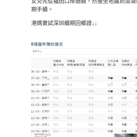
女兒先從福田口岸過關，然後坐地鐵到清湖
期手續。
港媽實試深圳續期回鄉證↓↓