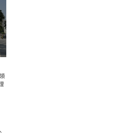
領
理
入