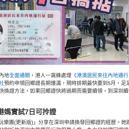
內地
全面通關
，港人一窩蜂處理
《港澳居民來往內地通行
社
預約申領回鄉證長期爆滿，現時排期最快要到5月，足
快換證方法，如果回鄉證快將過期而需要續領，到深圳續
港媽實試7日可拎證
圳美食玩樂團(更新版)」分享在深圳申請換發回鄉證的經歷。她