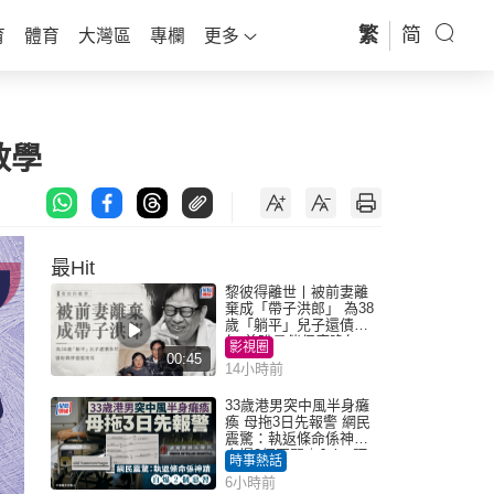
繁
简
育
體育
大灣區
專欄
更多
教學
最Hit
黎彼得離世丨被前妻離
棄成「帶子洪郎」 為38
歲「躺平」兒子還債多
年 曾盼尋伴侶度晚年
影視圈
00:45
14小時前
33歲港男突中風半身癱
瘓 母拖3日先報警 網民
震驚：執返條命係神蹟
自爆2個惡習｜Juicy叮
時事熱話
6小時前