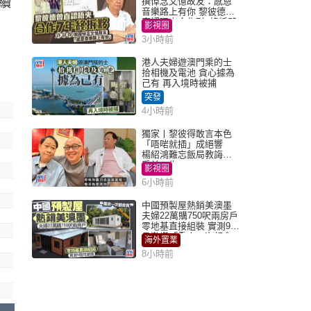
續
撰悼念文憶故友：感恩
音樂路上有你 黎彼德曾
直認唔夾合作7年終拆夥
影視圈
3小時前
港人夫婦遊澳門乘的士
拾相機及電池 貪心據為
己有 再入境時被捕
突發
4小時前
獨家丨黎彼得敢言本色
「唔啱就插」成絕響
楊紹鴻難忘飯局教誨：
受益一生
影視圈
6小時前
中國預製屋熱銷美澳墨
夫婦22萬購750呎兩房戶
零地基直接組裝 實測9個
月激讚「重來一次都會
海外置業
買」
8小時前