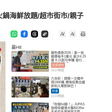
火鍋海鮮放題/超市街市/親子
最Hit
銀色債券2026｜新一批
銀債每手1萬元 最少4.25
厘 8.21起可申購 發行金
額最多550億
投資理財
15小時前
六合彩︱頭獎一注獨中
得1900萬 攪珠結果出爐
即刻入嚟對冧巴！
社會
11小時前
「你個frd廢！」JUPAS
放榜炫耀港大醫科Offer
名校女生囂張留言惹眾