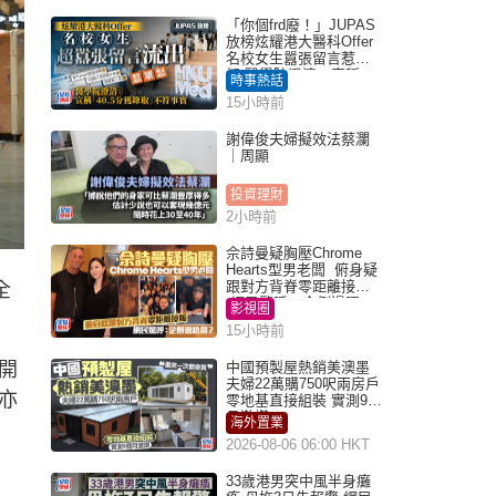
「你個frd廢！」JUPAS
放榜炫耀港大醫科Offer
名校女生囂張留言惹眾
怒 醫學院澄清：宣稱
時事熱話
「40.5分獲錄取」不符事
15小時前
實｜Juicy叮
謝偉俊夫婦擬效法蔡瀾
｜周顯
投資理財
2小時前
佘詩曼疑胸壓Chrome
Hearts型男老闆 俯身疑
跟對方背脊零距離接觸
全
網民驚呼：企側邊唔
影視圈
得？
15小時前
開
中國預製屋熱銷美澳墨
夫婦22萬購750呎兩房戶
亦
零地基直接組裝 實測9個
月激讚
海外置業
2026-08-06 06:00 HKT
33歲港男突中風半身癱