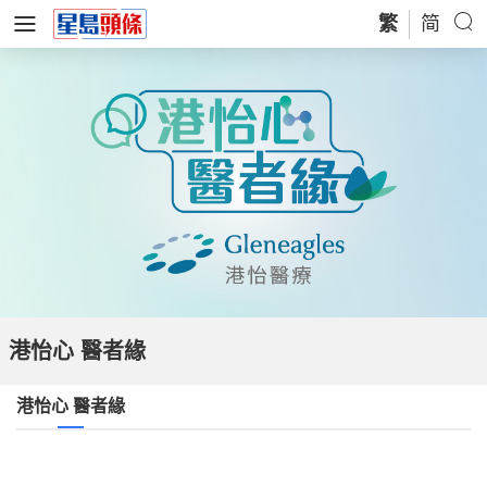
繁
简
港怡心 醫者緣
港怡心 醫者緣